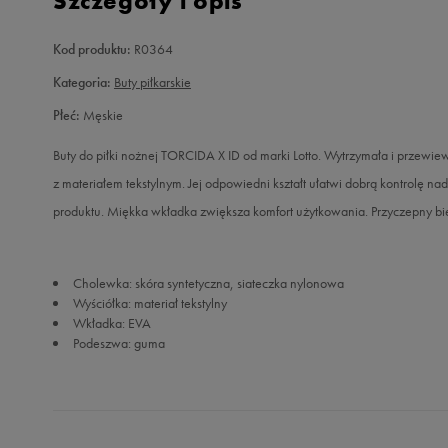
Szczegóły i opis
Kod produktu:
R0364
Kategoria:
Buty piłkarskie
Płeć:
Męskie
Buty do piłki nożnej TORCIDA X ID od marki Lotto. Wytrzymała i przewi
z materiałem tekstylnym. Jej odpowiedni kształt ułatwi dobrą kontrolę n
produktu. Miękka wkładka zwiększa komfort użytkowania. Przyczepny bież
Cholewka: skóra syntetyczna, siateczka nylonowa
Wyściółka: materiał tekstylny
Wkładka: EVA
Podeszwa: guma