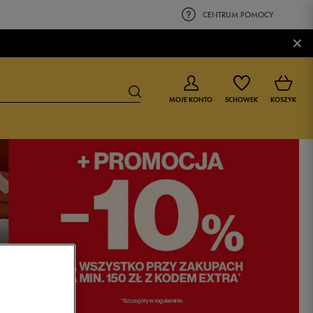
CENTRUM POMOCY
×
MOJE KONTO
SCHOWEK
KOSZYK
BUTY DLA CHŁOPCA
BUTY DLA DZIEWCZYNKI
0-4 lat
0-4 lat
4-8 lat
4-8 lat
9-16 lat
9-16 lat