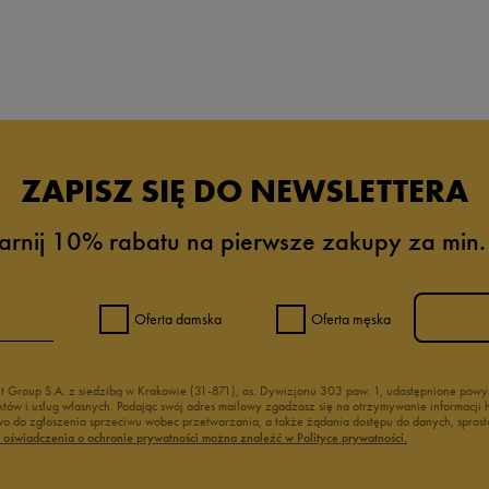
da recenzji
ZAPISZ SIĘ DO NEWSLETTERA
arnij 10% rabatu na pierwsze zakupy za min.
Oferta damska
Oferta męska
nt Group S.A. z siedzibą w Krakowie (31-871), os. Dywizjonu 303 paw. 1, udostępnione po
duktów i usług własnych. Podając swój adres mailowy zgadzasz się na otrzymywanie informacj
 do zgłoszenia sprzeciwu wobec przetwarzania, a także żądania dostępu do danych, sprost
ć oświadczenia o ochronie prywatności można znaleźć w Polityce prywatności.