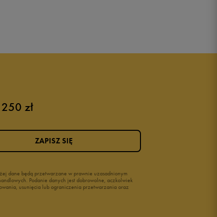
 250 zł
ZAPISZ SIĘ
wyżej dane będą przetwarzane w prawnie uzasadnionym
i handlowych. Podanie danych jest dobrowolne, aczkolwiek
owania, usunięcia lub ograniczenia przetwarzania oraz