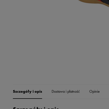
Skechers
Timberland
Umbro
Under Armour
Up8
U.S. Polo ASSN.
Vans
Szczegóły i opis
Dostawa i płatność
Opinie