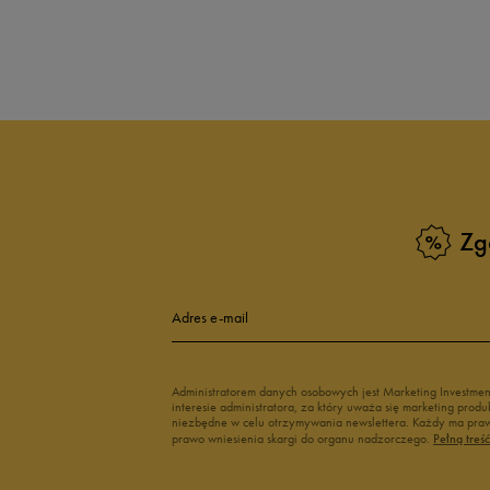
Produkt nie posia
Zg
Adres e-mail
Administratorem danych osobowych jest Marketing Investme
interesie administratora, za który uważa się marketing pro
niezbędne w celu otrzymywania newslettera. Każdy ma prawo
prawo wniesienia skargi do organu nadzorczego.
Pełną treś