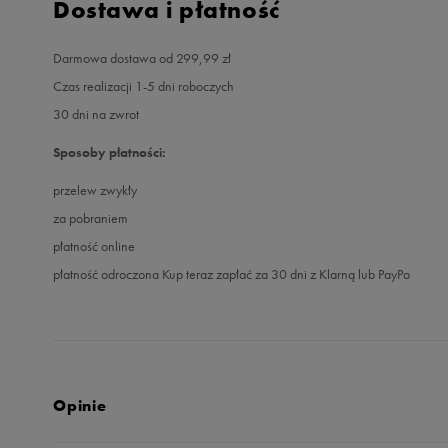
Dostawa i płatność
Darmowa dostawa od 299,99 zł
Czas realizacji 1-5 dni roboczych
30 dni na zwrot
Sposoby płatności:
przelew zwykły
za pobraniem
płatność online
płatność odroczona Kup teraz zapłać za 30 dni z Klarną lub PayPo
Opinie