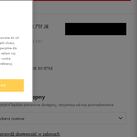
TO ZH.GRAV.VI 7TF JR
asowane do ich
0.0
(
0
)
śli chcesz,
ecjalnie dla
,99
zł
z Vat
 reklam czy
w cookie
eferencji,
+ 150 PKT W
KLUBIE 50 STYLE
OK
odukt niedostępny
i artykuł będzie ponownie dostępny, otrzymasz od nas powiadomienie.
bierz rozmiar
prawdź dostępność w salonach
Rozmiary EU
Rozmiary US