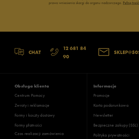
prawo wniesienia skargi do organu nadzorczego.
Pełną treś
12 681 84
CHAT
SKLEP@50
90
Obsługa klienta
Informacje
Centrum Pomocy
Promocje
Zwroty i reklamacje
Karta podarunkowa
Formy i koszty dostawy
Newsletter
Formy płatności
Bezpieczne zakupy (SSL)
Czas realizacji zamówienia
Polityka prywatności