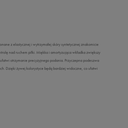
onane z elastycznej i wytrzymałej skóry syntetycznej znakomicie
trolę nad ruchem piłki. Miękka i amortyzująca wkładka zwiększy
o ułatwi otrzymanie precyzyjnego podania. Przyczepna podeszwa
kach. Dzięki żywej kolorystyce będą bardziej widoczne, co ułatwi