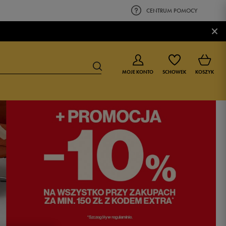
CENTRUM POMOCY
×
MOJE KONTO
SCHOWEK
KOSZYK
BUTY DLA CHŁOPCA
BUTY DLA DZIEWCZYNKI
0-4 lat
0-4 lat
4-8 lat
4-8 lat
9-16 lat
9-16 lat