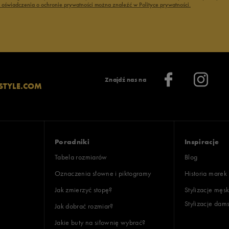
ć oświadczenia o ochronie prywatności można znaleźć w Polityce prywatności.
Znajdź nas na
STYLE.COM
Poradniki
Inspiracje
Tabela rozmiarów
Blog
Oznaczenia słowne i piktogramy
Historia marek
Jak zmierzyć stopę?
Stylizacje męsk
Stylizacje dam
Jak dobrać rozmiar?
Jakie buty na siłownię wybrać?