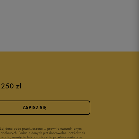
 250 zł
ZAPISZ SIĘ
wyżej dane będą przetwarzane w prawnie uzasadnionym
i handlowych. Podanie danych jest dobrowolne, aczkolwiek
owania, usunięcia lub ograniczenia przetwarzania oraz