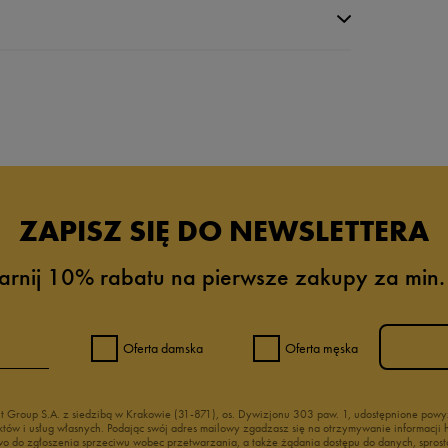
da recenzji
ZAPISZ SIĘ DO NEWSLETTERA
arnij 10% rabatu na pierwsze zakupy za min.
Oferta damska
Oferta męska
nt Group S.A. z siedzibą w Krakowie (31-871), os. Dywizjonu 303 paw. 1, udostępnione po
duktów i usług własnych. Podając swój adres mailowy zgadzasz się na otrzymywanie informacj
 do zgłoszenia sprzeciwu wobec przetwarzania, a także żądania dostępu do danych, sprost