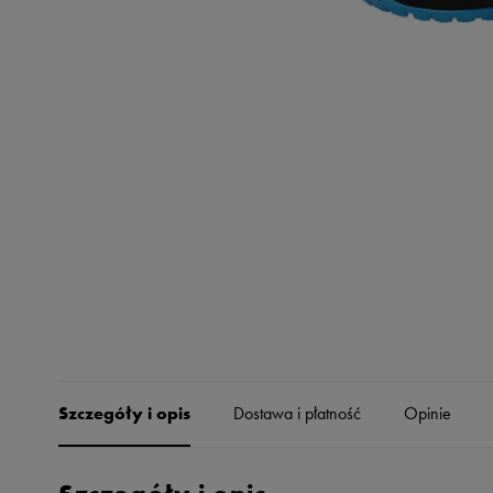
Skechers
Timberland
Umbro
Under Armour
Up8
U.S. Polo ASSN.
Vans
Szczegóły i opis
Dostawa i płatność
Opinie