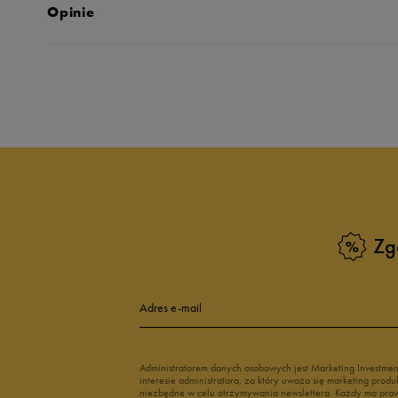
Opinie
Produkt nie posia
Zg
Adres e-mail
Administratorem danych osobowych jest Marketing Investme
interesie administratora, za który uważa się marketing pro
niezbędne w celu otrzymywania newslettera. Każdy ma prawo