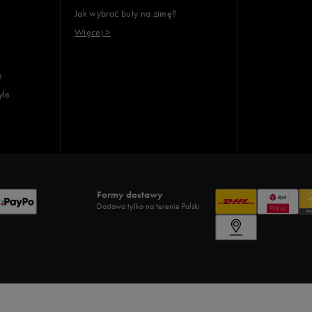
Jak wybrać buty na zimę?
Więcej >
e
yle
Formy dostawy
Dostawa tylko na terenie Polski