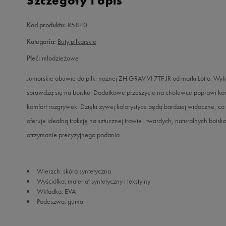
Szczegóły i opis
Kod produktu:
R5840
Kategoria:
Buty piłkarskie
Płeć:
młodzieżowe
Juniorskie obuwie do piłki nożnej ZH.GRAV.VI 7TF JR od marki Lotto. Wyk
sprawdzą się na boisku. Dodatkowe przeszycie na cholewce poprawi kon
komfort rozgrywek. Dzięki żywej kolorystyce będą bardziej widoczne, c
oferuje idealną trakcję na sztucznej trawie i twardych, naturalnych bois
otrzymanie precyzyjnego podania.
Wierzch: skóra syntetyczna
Wyściółka: materiał syntetyczny i tekstylny
Wkładka: EVA
Podeszwa: guma