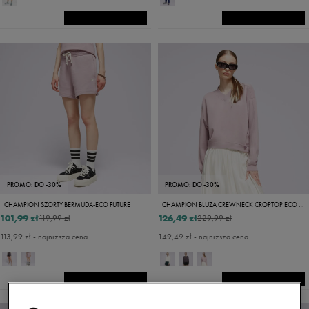
PROMO: DO -30%
PROMO: DO -30%
CHAMPION SZORTY BERMUDA-ECO FUTURE
CHAMPION BLUZA CREWNECK CROPTOP ECO FUTURE
101,99 zł
126,49 zł
119,99 zł
229,99 zł
113,99 zł
- najniższa cena
149,49 zł
- najniższa cena