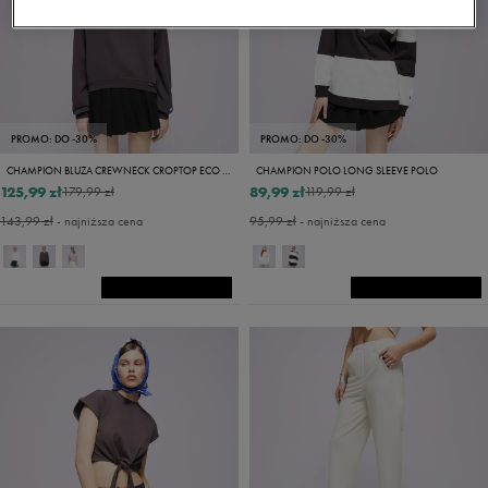
PROMO: DO -30%
PROMO: DO -30%
CHAMPION BLUZA CREWNECK CROPTOP ECO FUTURE
CHAMPION POLO LONG SLEEVE POLO
125,99 zł
89,99 zł
179,99 zł
119,99 zł
143,99 zł
- najniższa cena
95,99 zł
- najniższa cena