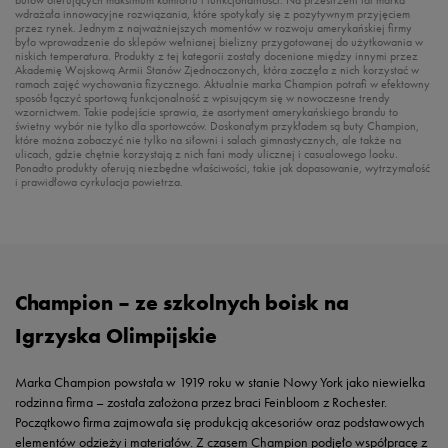
butów oferujących maksimum komfortu i funkcjonalności. Na przestrzeni lat marka
wdrażała innowacyjne rozwiązania, które spotykały się z pozytywnym przyjęciem
przez rynek. Jednym z najważniejszych momentów w rozwoju amerykańskiej firmy
było wprowadzenie do sklepów wełnianej bielizny przygotowanej do użytkowania w
niskich temperatura. Produkty z tej kategorii zostały docenione między innymi przez
Akademię Wojskową Armii Stanów Zjednoczonych, która zaczęła z nich korzystać w
ramach zajęć wychowania fizycznego. Aktualnie marka Champion potrafi w efektowny
sposób łączyć sportową funkcjonalność z wpisującym się w nowoczesne trendy
wzornictwem. Takie podejście sprawia, że asortyment amerykańskiego brandu to
świetny wybór nie tylko dla sportowców. Doskonałym przykładem są buty Champion,
które można zobaczyć nie tylko na siłowni i salach gimnastycznych, ale także na
ulicach, gdzie chętnie korzystają z nich fani mody ulicznej i casualowego looku.
Ponadto produkty oferują niezbędne właściwości, takie jak dopasowanie, wytrzymałość
i prawidłowa cyrkulacja powietrza.
Champion – ze szkolnych boisk na
Igrzyska Olimpijskie
Marka Champion powstała w 1919 roku w stanie Nowy York jako niewielka
rodzinna firma – została założona przez braci Feinbloom z Rochester.
Początkowo firma zajmowała się produkcją akcesoriów oraz podstawowych
elementów odzieży i materiałów. Z czasem Champion podjęło współpracę z