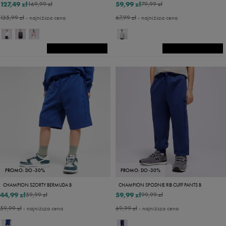
127,49 zł
59,99 zł
169,99 zł
79,99 zł
135,99 zł
- najniższa cena
67,99 zł
- najniższa cena
PROMO: DO -30%
PROMO: DO -30%
CHAMPION SZORTY BERMUDA B
CHAMPION SPODNIE RIB CUFF PANTS B
44,99 zł
59,99 zł
59,99 zł
99,99 zł
59,99 zł
- najniższa cena
69,99 zł
- najniższa cena