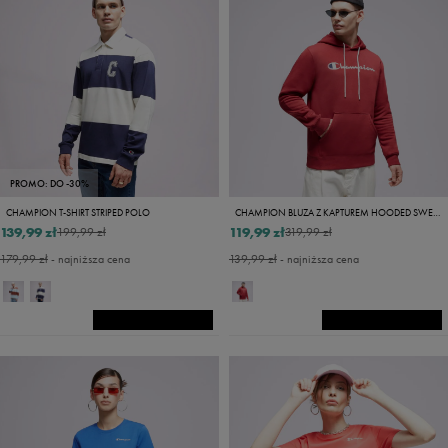
PROMO: DO -30%
CHAMPION T-SHIRT STRIPED POLO
CHAMPION BLUZA Z KAPTUREM HOODED SWEATSHIRT
139,99 zł
119,99 zł
199,99 zł
319,99 zł
179,99 zł
- najniższa cena
139,99 zł
- najniższa cena