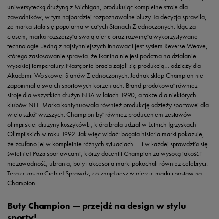
uniwersytecką drużyną z Michigan, produkując kompletne stroje dla
zawodników, w tym najbardziej rozpoznawalne bluzy. Ta decyzja sprawiła,
że marka stała się popularna w całych Stanach Zjednoczonych. Idąc za
ciosem, marka rozszerzyła swoją ofertę oraz rozwinęła wykorzystywane
technologie. Jedną z najsłynniejszych innowacji jest system Reverse Weave,
którego zastosowanie sprawia, że tkanina nie jest podatna na działanie
wysokiej temperatury. Następnie bracia zajęli się produkcją… odzieży dla
Akademii Wojskowej Stanów Zjednoczonych. Jednak sklep Champion nie
zapomniał o swoich sportowych korzeniach. Brand produkował również
stroje dla wszystkich drużyn NBA w latach 1990, a także dla niektórych
klubów NFL. Marka kontynuowała również produkcję odzieży sportowej dla
wielu szkół wyższych. Champion był również producentem zestawów
olimpijskiej drużyny koszykówki, która brała udział w Letnich Igrzyskach
Olimpijskich w roku 1992. Jak więc widać: bogata historia marki pokazuje,
że zaufano jej w kompletnie różnych sytuacjach — i w każdej sprawdziła się
świetnie! Poza sportowcami, którzy docenili Champion za wysoką jakość i
niezawodność, ubrania, buty i akcesoria marki pokochali również celebryci.
Teraz czas na Ciebie! Sprawdź, co znajdziesz w ofercie marki i postaw na
Champion.
Buty Champion — przejdź na design w stylu
sporty!