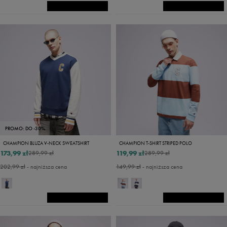
PROMO: DO -30%
CHAMPION BLUZA V-NECK SWEATSHIRT
CHAMPION T-SHIRT STRIPED POLO
173,99 zł
119,99 zł
289,99 zł
289,99 zł
202,99 zł
- najniższa cena
149,99 zł
- najniższa cena