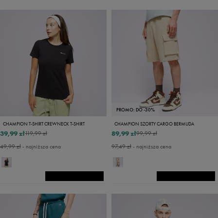
PROMO: DO -30%
CHAMPION T-SHIRT CREWNECK T-SHIRT
CHAMPION SZORTY CARGO BERMUDA
39,99 zł
89,99 zł
119,99 zł
99,99 zł
49,99 zł
- najniższa cena
97,49 zł
- najniższa cena