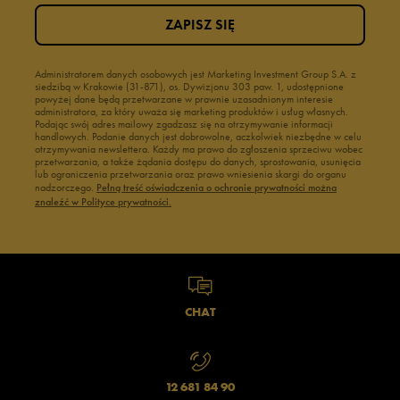
ZAPISZ SIĘ
Administratorem danych osobowych jest Marketing Investment Group S.A. z
siedzibą w Krakowie (31-871), os. Dywizjonu 303 paw. 1, udostępnione
powyżej dane będą przetwarzane w prawnie uzasadnionym interesie
administratora, za który uważa się marketing produktów i usług własnych.
Podając swój adres mailowy zgadzasz się na otrzymywanie informacji
handlowych. Podanie danych jest dobrowolne, aczkolwiek niezbędne w celu
otrzymywania newslettera. Każdy ma prawo do zgłoszenia sprzeciwu wobec
przetwarzania, a także żądania dostępu do danych, sprostowania, usunięcia
lub ograniczenia przetwarzania oraz prawo wniesienia skargi do organu
nadzorczego.
Pełną treść oświadczenia o ochronie prywatności można
znaleźć w Polityce prywatności.
CHAT
12 681 84 90