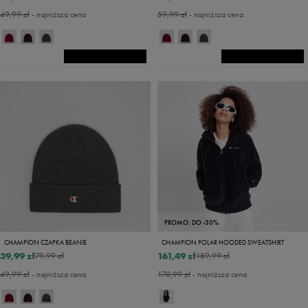
49,99 zł
- najniższa cena
59,99 zł
- najniższa cena
PROMO: DO -30%
CHAMPION CZAPKA BEANIE
CHAMPION POLAR HOODED SWEATSHIRT
39,99 zł
161,49 zł
79,99 zł
189,99 zł
49,99 zł
- najniższa cena
170,99 zł
- najniższa cena