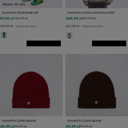
PROMO: DO -30%
CHAMPION SPODNIE RIB CUFF
CHAMPION KURTKA PUCHOWA JACKET
97,49 zł
389,99 zł
149,99 zł
819,99 zł
127,49 zł
- najniższa cena
422,39 zł
- najniższa cena
CHAMPION CZAPKA BEANIE
CHAMPION CZAPKA BEANIE
39,99 zł
39,99 zł
79,99 zł
79,99 zł