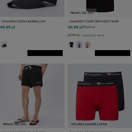
PROMO: DO -30%
CHAMPION CZAPKA BASEBALL CAP
CHAMPION T-SHIRT CREWNECK T-SHIRT
49,99 zł
39,99 zł
79,99 zł
47,99 zł
- najniższa cena
PROMO: DO -30%
-25% PRZY ZAKUPIE 2 SZTUK