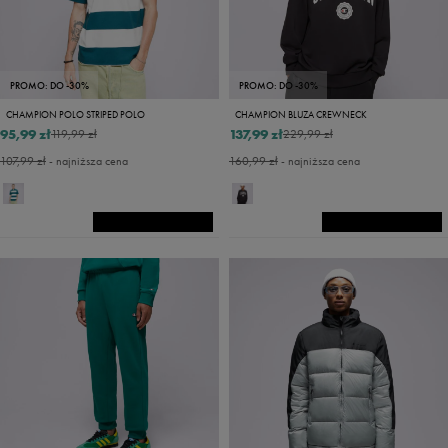
PROMO: DO -30%
PROMO: DO -30%
CHAMPION POLO STRIPED POLO
CHAMPION BLUZA CREWNECK
95,99 zł
137,99 zł
119,99 zł
229,99 zł
107,99 zł
- najniższa cena
160,99 zł
- najniższa cena