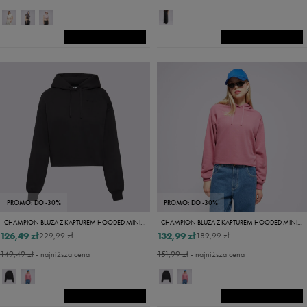
PROMO: DO -30%
PROMO: DO -30%
CHAMPION BLUZA Z KAPTUREM HOODED MINIMALIST RESORT
CHAMPION BLUZA Z KAPTUREM HOODED MINIMALIST RESORT
126,49 zł
132,99 zł
229,99 zł
189,99 zł
149,49 zł
- najniższa cena
151,99 zł
- najniższa cena