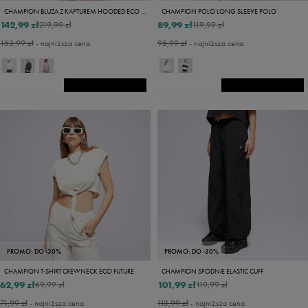
CHAMPION BLUZA Z KAPTUREM HOODED ECO FUTURE
CHAMPION POLO LONG SLEEVE POLO
142,99 zł
89,99 zł
219,99 zł
119,99 zł
153,99 zł
- najniższa cena
95,99 zł
- najniższa cena
PROMO: DO -30%
PROMO: DO -30%
CHAMPION T-SHIRT CREWNECK ECO FUTURE
CHAMPION SPODNIE ELASTIC CUFF
62,99 zł
101,99 zł
69,99 zł
119,99 zł
71,99 zł
- najniższa cena
113,99 zł
- najniższa cena