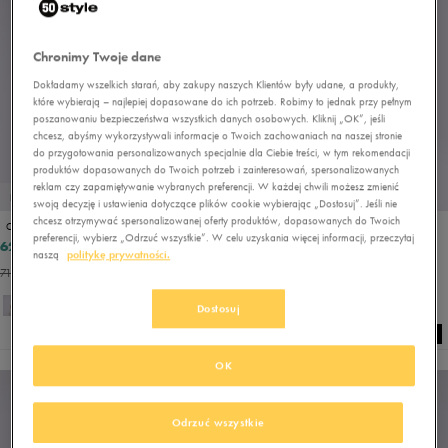
Chronimy Twoje dane
Dokładamy wszelkich starań, aby zakupy naszych Klientów były udane, a produkty,
które wybierają – najlepiej dopasowane do ich potrzeb. Robimy to jednak przy pełnym
poszanowaniu bezpieczeństwa wszystkich danych osobowych. Kliknij „OK”, jeśli
chcesz, abyśmy wykorzystywali informacje o Twoich zachowaniach na naszej stronie
do przygotowania personalizowanych specjalnie dla Ciebie treści, w tym rekomendacji
produktów dopasowanych do Twoich potrzeb i zainteresowań, spersonalizowanych
reklam czy zapamiętywanie wybranych preferencji. W każdej chwili możesz zmienić
PROMO: DO -30%
PROMO: DO -30%
swoją decyzję i ustawienia dotyczące plików cookie wybierając „Dostosuj”. Jeśli nie
chcesz otrzymywać spersonalizowanej oferty produktów, dopasowanych do Twoich
CHAMPION T-SHIRT CREWNECK ECO FUTURE
CHAMPION SZORTY BERMUDA-ECO FUTURE
preferencji, wybierz „Odrzuć wszystkie”. W celu uzyskania więcej informacji, przeczytaj
62,99 zł
80,99 zł
69,99 zł
89,99 zł
naszą
politykę prywatności.
71,99 zł
- najniższa cena
89,99 zł
- najniższa cena
Dostosuj
OK
Odrzuć wszystkie