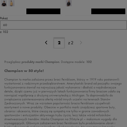
Pokaż
60
z 102
z
2
Przeglądasz
produkty marki Champion
. Dostępne modele:
102
Champion w 50 style!
Champion to marka założona przez braci Feinbloom, którzy w 1919 roku postanowili
wystartować z rodzinnym przedsiębiorstwem. Amerykański brand od początku swojego
funkcjonowania stawiał na najwyższą jakość wykonania i dbałość o najdrobniejsze
detale, dzięki czemu już w pierwszych latach funkcjonowania firmy braciom udało się
nawiązać współpracę z drużyną uniwersytecką z Michigan. To doprowadziło do
zwiększenia zainteresowania ofertą wśród innych uczelni na terenach Stanów
Zjednoczonych. Wraz ze wzrostem popularności bracia Feinbloom uzupełniali
asortyment o nowe produkty. Obecnie w portfolio marki znajdziesz sportowe buty,
ubrania i akcesoria, które cieszą się sympatią nie tylko w gronie zawodowych
sportowców i entuzjastów aktywnego trybu życia, lecz także wśród miłośników
streetwearowych trendów. Marka Champion na 50style.pl – maksimum wygody dla
wymagających. Głównym założeniem braci Feinbloom było produkowanie ubrań i