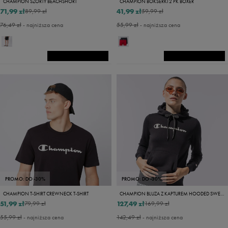
CHAMPION SZORTY BEACHSHORT
CHAMPION BOKSERKI 2 PK BOXER
71,99 zł
41,99 zł
89,99 zł
59,99 zł
76,49 zł
- najniższa cena
55,99 zł
- najniższa cena
PROMO: DO -30%
PROMO: DO -30%
CHAMPION T-SHIRT CREWNECK T-SHIRT
CHAMPION BLUZA Z KAPTUREM HOODED SWEATSHIRT
51,99 zł
127,49 zł
79,99 zł
169,99 zł
55,99 zł
- najniższa cena
142,49 zł
- najniższa cena