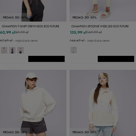
PROMO: DO -30%
PROMO: DO -30%
CHAMPION T-SHIRT CREWNECK ECO FUTURE
CHAMPION SPODNIE WIDE LEG ECO FUTURE
62,99 zł
135,99 zł
69,99 zł
169,99 zł
67,49 zł
- najniższa cena
144,49 zł
- najniższa cena
PROMO: DO -30%
PROMO: DO -30%