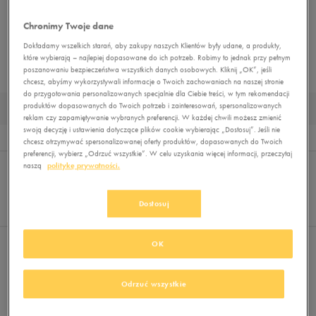
NERKI
PLECAKI
TORBY SPORTOWE
AKCESORIA PIŁKARSKIE
Chronimy Twoje dane
PIELĘGNACJA OBUWIA
AKCESORIA NARCIARSKIE
SZALIKI I RĘKAWICZKI
Dokładamy wszelkich starań, aby zakupy naszych Klientów były udane, a produkty,
które wybierają – najlepiej dopasowane do ich potrzeb. Robimy to jednak przy pełnym
CZAPKI ZIMOWE
poszanowaniu bezpieczeństwa wszystkich danych osobowych. Kliknij „OK”, jeśli
chcesz, abyśmy wykorzystywali informacje o Twoich zachowaniach na naszej stronie
do przygotowania personalizowanych specjalnie dla Ciebie treści, w tym rekomendacji
produktów dopasowanych do Twoich potrzeb i zainteresowań, spersonalizowanych
MĘSKIE BIDONY NA WODĘ
reklam czy zapamiętywanie wybranych preferencji. W każdej chwili możesz zmienić
swoją decyzję i ustawienia dotyczące plików cookie wybierając „Dostosuj”. Jeśli nie
Wyników
0
chcesz otrzymywać spersonalizowanej oferty produktów, dopasowanych do Twoich
preferencji, wybierz „Odrzuć wszystkie”. W celu uzyskania więcej informacji, przeczytaj
Sortuj:
FILTRUJ
naszą
politykę prywatności.
REKOMENDOWANE
Pokaż
60
Dostosuj
z 0
OK
Nie wybrano filtrów
Odrzuć wszystkie