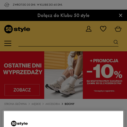
ZWROT DO 30 DNI. W KLUBIE DO 60 DNI.
×
Dołącz do Klubu 50 style
STRONA GŁÓWNA
MĘSKIE
AKCESORIA
BIDONY
AKCESORIA
CZAPKI Z DASZKIEM
OKULARY PRZECIWSŁONECZNE
SKARPETKI
BOKSERKI