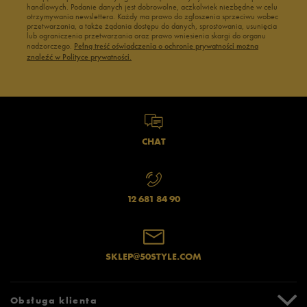
handlowych. Podanie danych jest dobrowolne, aczkolwiek niezbędne w celu
otrzymywania newslettera. Każdy ma prawo do zgłoszenia sprzeciwu wobec
przetwarzania, a także żądania dostępu do danych, sprostowania, usunięcia
lub ograniczenia przetwarzania oraz prawo wniesienia skargi do organu
nadzorczego.
Pełną treść oświadczenia o ochronie prywatności można
znaleźć w Polityce prywatności.
CHAT
12 681 84 90
SKLEP@50STYLE.COM
Obsługa klienta