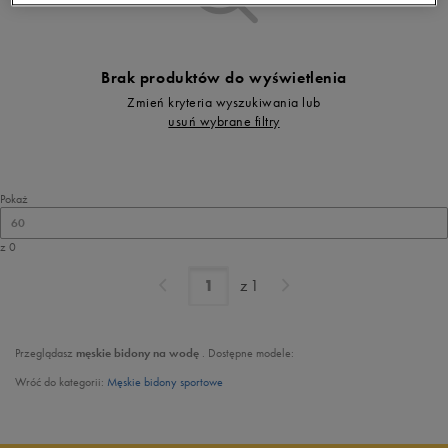
Brak produktów do wyświetlenia
Zmień kryteria wyszukiwania lub
usuń wybrane filtry
Pokaż
60
z 0
z
1
Przeglądasz
męskie
bidony na wodę
. Dostępne modele:
Wróć do kategorii:
Męskie bidony sportowe