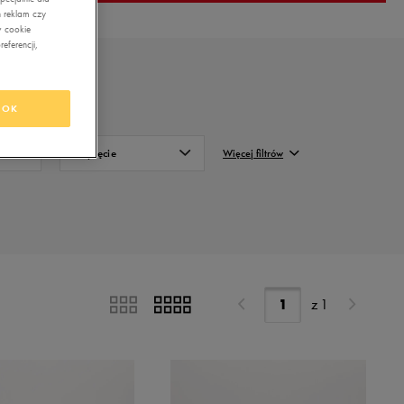
 reklam czy
w cookie
eferencji,
ny
OK
Zapięcie
Więcej filtrów
Sznurowadło
FILTRUJ
Wyczyść
z
1