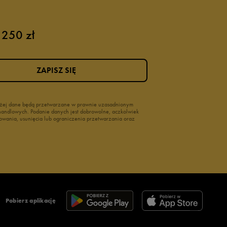
 250 zł
ZAPISZ SIĘ
wyżej dane będą przetwarzane w prawnie uzasadnionym
i handlowych. Podanie danych jest dobrowolne, aczkolwiek
owania, usunięcia lub ograniczenia przetwarzania oraz
Pobierz aplikację