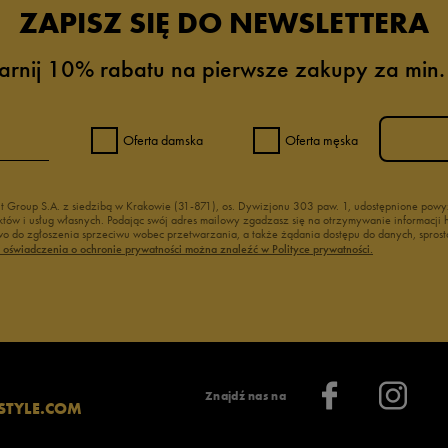
ZAPISZ SIĘ DO NEWSLETTERA
arnij 10% rabatu na pierwsze zakupy za min.
Oferta damska
Oferta męska
nt Group S.A. z siedzibą w Krakowie (31-871), os. Dywizjonu 303 paw. 1, udostępnione po
duktów i usług własnych. Podając swój adres mailowy zgadzasz się na otrzymywanie informacj
 do zgłoszenia sprzeciwu wobec przetwarzania, a także żądania dostępu do danych, sprost
ć oświadczenia o ochronie prywatności można znaleźć w Polityce prywatności.
Znajdź nas na
STYLE.COM