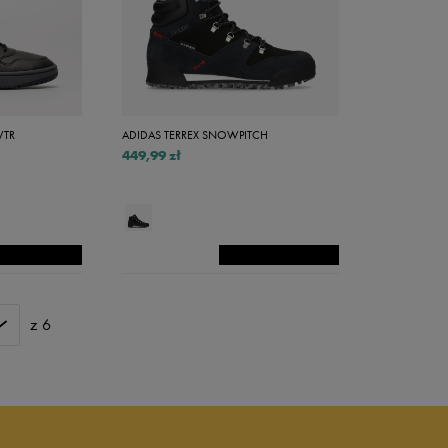
44,5
45
45,5
46,5
WTR
ADIDAS TERREX SNOWPITCH
47
449,99 zł
48
48,5
z 6