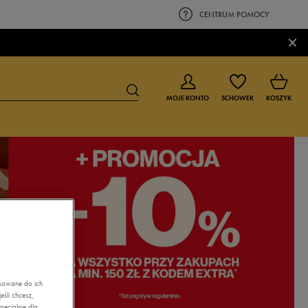
CENTRUM POMOCY
×
MOJE KONTO
SCHOWEK
KOSZYK
BUTY DLA CHŁOPCA
BUTY DLA DZIEWCZYNKI
0-4 lat
0-4 lat
4-8 lat
4-8 lat
9-16 lat
9-16 lat
asowane do ich
śli chcesz,
ecjalnie dla