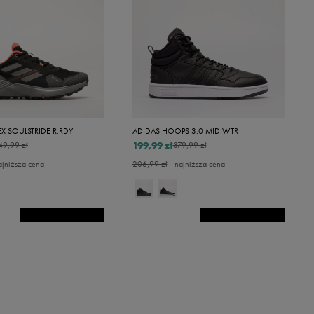
EX SOULSTRIDE R.RDY
ADIDAS HOOPS 3.0 MID WTR
199,99 zł
49,99 zł
379,99 zł
ajniższa cena
206,99 zł
- najniższa cena