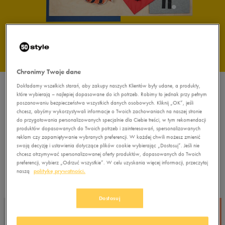
Chronimy Twoje dane
Dokładamy wszelkich starań, aby zakupy naszych Klientów były udane, a produkty,
które wybierają – najlepiej dopasowane do ich potrzeb. Robimy to jednak przy pełnym
SEZON LETNI
poszanowaniu bezpieczeństwa wszystkich danych osobowych. Kliknij „OK”, jeśli
chcesz, abyśmy wykorzystywali informacje o Twoich zachowaniach na naszej stronie
Coraz wyższe temperatury? Nastrój się na lato! Poznaj naszą kolekcję
do przygotowania personalizowanych specjalnie dla Ciebie treści, w tym rekomendacji
obuwia, odzieży i akcesoriów, dzięki którym skomponujesz modny letni look.
produktów dopasowanych do Twoich potrzeb i zainteresowań, spersonalizowanych
W słonecznych miesiącach postaw na wygodę i styl, które pozwolą Ci cieszyć
reklam czy zapamiętywanie wybranych preferencji. W każdej chwili możesz zmienić
się piękną pogodą. Sprawdź damską i męską ofertę t-shirtów i szortów od
swoją decyzję i ustawienia dotyczące plików cookie wybierając „Dostosuj”. Jeśli nie
najlepszych sportowych marek. Szukasz sprawdzonych, wygodnych
chcesz otrzymywać spersonalizowanej oferty produktów, dopasowanych do Twoich
dziecięcych sandałów? Je również znajdziesz w letniej ofercie. Nie zapomnij
preferencji, wybierz „Odrzuć wszystkie”. W celu uzyskania więcej informacji, przeczytaj
też o trendy okularach, przez które ujrzysz świat w kolorowych barwach! Twój
naszą
politykę prywatności.
letni niezbędnik czeka w naszym sklepie online.
Dostosuj