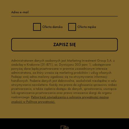
Adres e-mail
Oferta damska
Oferta męska
ZAPISZ SIĘ
Administratorem danych osobowych jest Marketing Investment Group S.A. z
siedzibą w Krakowie (31-871), os. Dywizjonu 303 paw. 1, udostępnione
powyżej dane będą przetwarzane w prawnie uzasadnionym interesie
administratora, za który uważa się marketing produktów i usług własnych.
Podając swój adres mailowy zgadzasz się na otrzymywanie informacji
handlowych. Podanie danych jest dobrowolne, aczkolwiek niezbędne w celu
otrzymywania newslettera. Każdy ma prawo do zgłoszenia sprzeciwu wobec
przetwarzania, a także żądania dostępu do danych, sprostowania, usunięcia
lub ograniczenia przetwarzania oraz prawo wniesienia skargi do organu
nadzorczego.
Pełną treść oświadczenia o ochronie prywatności można
znaleźć w Polityce prywatności.