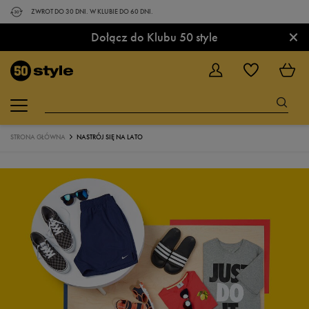
ZWROT DO 30 DNI. W KLUBIE DO 60 DNI.
×
Dołącz do Klubu 50 style
STRONA GŁÓWNA
NASTRÓJ SIĘ NA LATO