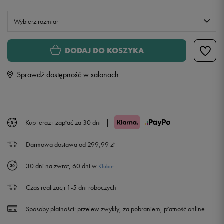
Wybierz rozmiar
XS
DODAJ DO KOSZYKA
Sprawdź dostępność w salonach
S
M
Kup teraz i zapłać za 30 dni
|
L
Darmowa dostawa od 299,99 zł
30 dni na zwrot, 60 dni w
Klubie
Czas realizacji 1-5 dni roboczych
Sposoby płatności:
przelew zwykły, za pobraniem, płatność online