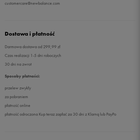
customercare@newbalance.com
Dostawa i płatność
Darmowa dostawa od 299,99 zł
Czas realizacji 1-5 dni roboczych
30 dni na zwrot
Sposoby płatności:
przelew zwykły
za pobraniem
płatność online
płatność odroczona Kup teraz zapłać za 30 dni z Klarną lub PayPo