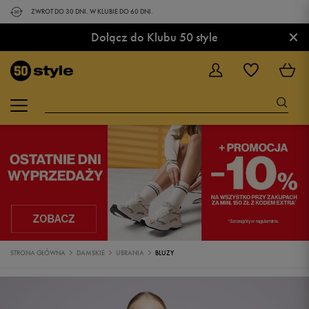
ZWROT DO 30 DNI. W KLUBIE DO 60 DNI.
×
Dołącz do Klubu 50 style
STRONA GŁÓWNA
DAMSKIE
UBRANIA
BLUZY