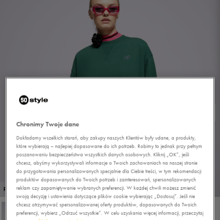
Chronimy Twoje dane
Dokładamy wszelkich starań, aby zakupy naszych Klientów były udane, a produkty,
które wybierają – najlepiej dopasowane do ich potrzeb. Robimy to jednak przy pełnym
poszanowaniu bezpieczeństwa wszystkich danych osobowych. Kliknij „OK”, jeśli
chcesz, abyśmy wykorzystywali informacje o Twoich zachowaniach na naszej stronie
do przygotowania personalizowanych specjalnie dla Ciebie treści, w tym rekomendacji
produktów dopasowanych do Twoich potrzeb i zainteresowań, spersonalizowanych
1/4
reklam czy zapamiętywanie wybranych preferencji. W każdej chwili możesz zmienić
PROMO: DO -30%
swoją decyzję i ustawienia dotyczące plików cookie wybierając „Dostosuj”. Jeśli nie
chcesz otrzymywać spersonalizowanej oferty produktów, dopasowanych do Twoich
preferencji, wybierz „Odrzuć wszystkie”. W celu uzyskania więcej informacji, przeczytaj