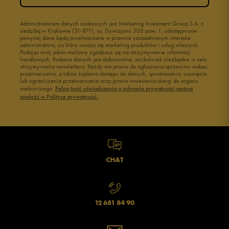
Administratorem danych osobowych jest Marketing Investment Group S.A. z
siedzibą w Krakowie (31-871), os. Dywizjonu 303 paw. 1, udostępnione
powyżej dane będą przetwarzane w prawnie uzasadnionym interesie
administratora, za który uważa się marketing produktów i usług własnych.
Podając swój adres mailowy zgadzasz się na otrzymywanie informacji
handlowych. Podanie danych jest dobrowolne, aczkolwiek niezbędne w celu
otrzymywania newslettera. Każdy ma prawo do zgłoszenia sprzeciwu wobec
przetwarzania, a także żądania dostępu do danych, sprostowania, usunięcia
lub ograniczenia przetwarzania oraz prawo wniesienia skargi do organu
nadzorczego.
Pełną treść oświadczenia o ochronie prywatności można
znaleźć w Polityce prywatności.
CHAT
12 681 84 90