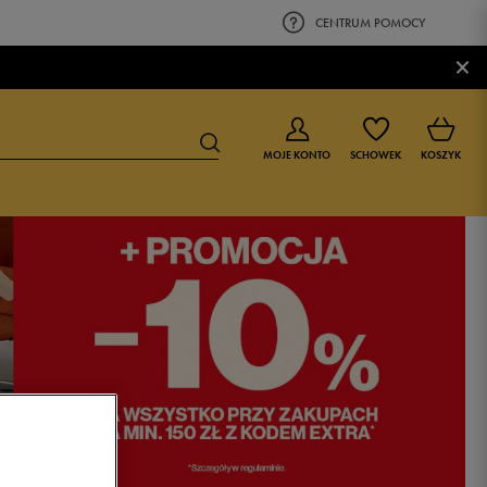
CENTRUM POMOCY
×
MOJE KONTO
SCHOWEK
KOSZYK
BUTY DLA CHŁOPCA
BUTY DLA DZIEWCZYNKI
0-4 lat
0-4 lat
4-8 lat
4-8 lat
9-16 lat
9-16 lat