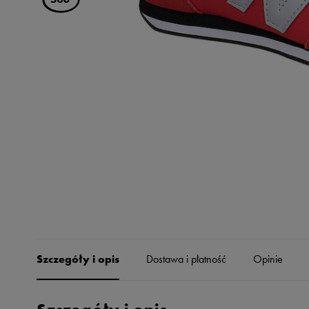
Skechers
Timberland
Umbro
Under Armour
Up8
U.S. Polo ASSN.
Vans
Szczegóły i opis
Dostawa i płatność
Opinie