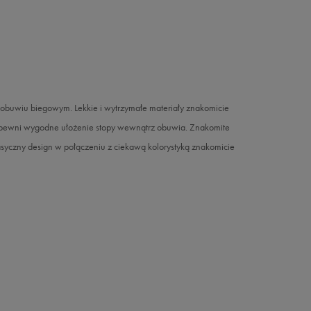
buwiu biegowym. Lekkie i wytrzymałe materiały znakomicie
zapewni wygodne ułożenie stopy wewnątrz obuwia. Znakomite
syczny design w połączeniu z ciekawą kolorystyką znakomicie