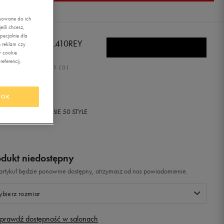
asowane do ich
śli chcesz,
ecjalnie dla
W BALANCE KL410REY
 reklam czy
w cookie
eferencji,
0.0
(
0
)
,99
zł
z Vat
OK
+ 300 PKT W
KLUBIE 50 STYLE
odukt niedostępny
i artykuł będzie ponownie dostępny, otrzymasz od nas powiadomienie.
bierz rozmiar
prawdź dostępność w salonach
Rozmiary EU
Rozmiary US