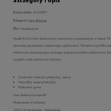
Szczegóły i opis
Kod produktu:
KL410REY
Kategoria:
New Balance
Płeć:
młodzieżowe
Model KL410 New Balance jest wzorowany na popularnym w latach 70 o
sprawdzą się podczas codziennego użytkowania. Tekstylna wyściółka 
właściwości amortyzacyjne znacząco poprawią komfort użytkowania. Kla
uzupełni wiele sportowych stylizacji.
Cholewka: materiał syntetyczny, zamsz
Wyściółka: materiał tekstylny
Podeszwa: guma
New Balance Europe BV
Pilotenstraat 41a-factorij
1059 CH Amsterdam, Netherlands