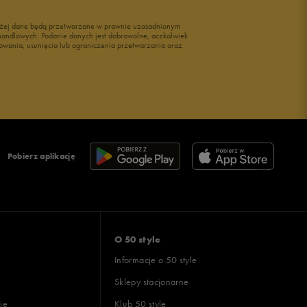
wyżej dane będą przetwarzane w prawnie uzasadnionym
i handlowych. Podanie danych jest dobrowolne, aczkolwiek
owania, usunięcia lub ograniczenia przetwarzania oraz
Pobierz aplikację
O 50 style
Informacje o 50 style
Sklepy stacjonarne
ie
Klub 50 style