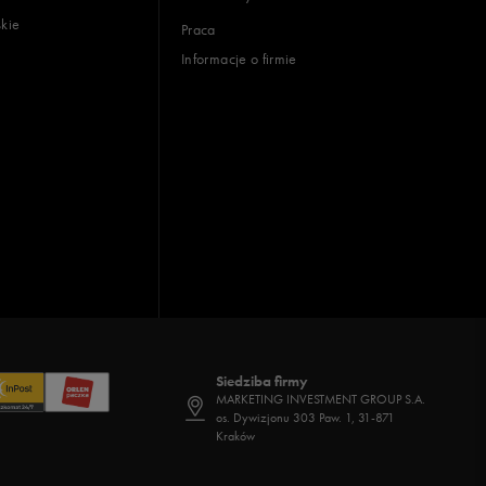
skie
Praca
Informacje o firmie
Siedziba firmy
MARKETING INVESTMENT GROUP S.A.
os. Dywizjonu 303 Paw. 1, 31-871
Kraków