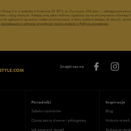
nt Group S.A. z siedzibą w Krakowie (31-871), os. Dywizjonu 303 paw. 1, udostępnione po
duktów i usług własnych. Podając swój adres mailowy zgadzasz się na otrzymywanie informacj
 do zgłoszenia sprzeciwu wobec przetwarzania, a także żądania dostępu do danych, sprost
ć oświadczenia o ochronie prywatności można znaleźć w Polityce prywatności.
Znajdź nas na
STYLE.COM
Poradniki
Inspiracje
Tabela rozmiarów
Blog
Oznaczenia słowne i piktogramy
Historia marek
Jak zmierzyć stopę?
Stylizacje męsk