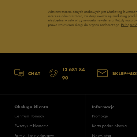
Administratorem danych osobowych jest Marketing Investme
interesie administratora, za który uważa się marketing pro
niezbędne w celu otrzymywania newslettera. Każdy ma prawo
prawo wniesienia skargi do organu nadzorczego.
Pełną treś
12 681 84
CHAT
SKLEP@50
90
Obsługa klienta
Informacje
Centrum Pomocy
Promocje
Zwroty i reklamacje
Karta podarunkowa
Formy i koszty dostawy
Newsletter