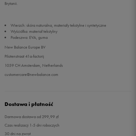
Brytanii.
Wierzch: skóra naturalna, materiały tekstylne i syntetyczne
Wyściółka: materiał tekstylny
Podeszwa: EVA, guma
New Balance Europe BV
Pilotenstraat 41a-factorij
1059 CH Amsterdam, Netherlands
customercare@newbalance.com
Dostawa i płatność
Darmowa dostawa od 299,99 zł
Czas realizacji 1-5 dni roboczych
30 dni na zwrot