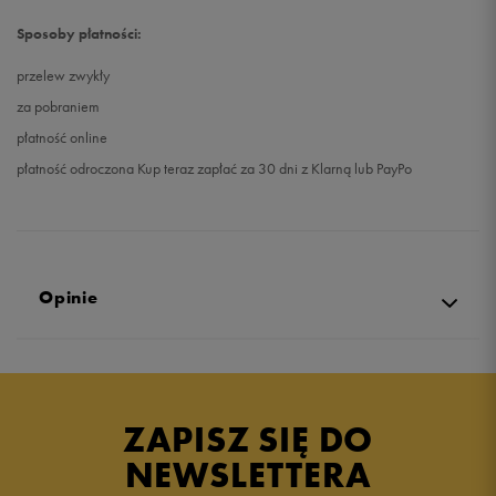
Sposoby płatności:
przelew zwykły
za pobraniem
płatność online
płatność odroczona Kup teraz zapłać za 30 dni z Klarną lub PayPo
Opinie
Produkt nie posiada recenzji
ZAPISZ SIĘ DO
NEWSLETTERA