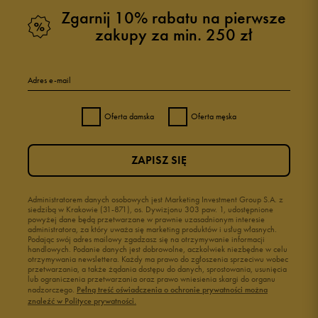
Zgarnij 10% rabatu na pierwsze
zakupy za min. 250 zł
Adres e-mail
Oferta damska
Oferta męska
ZAPISZ SIĘ
Administratorem danych osobowych jest Marketing Investment Group S.A. z
siedzibą w Krakowie (31-871), os. Dywizjonu 303 paw. 1, udostępnione
powyżej dane będą przetwarzane w prawnie uzasadnionym interesie
administratora, za który uważa się marketing produktów i usług własnych.
Podając swój adres mailowy zgadzasz się na otrzymywanie informacji
handlowych. Podanie danych jest dobrowolne, aczkolwiek niezbędne w celu
otrzymywania newslettera. Każdy ma prawo do zgłoszenia sprzeciwu wobec
przetwarzania, a także żądania dostępu do danych, sprostowania, usunięcia
lub ograniczenia przetwarzania oraz prawo wniesienia skargi do organu
nadzorczego.
Pełną treść oświadczenia o ochronie prywatności można
znaleźć w Polityce prywatności.