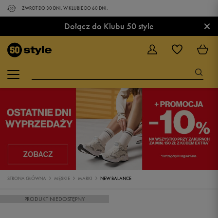
ZWROT DO 30 DNI. W KLUBIE DO 60 DNI.
×
Dołącz do Klubu 50 style
STRONA GŁÓWNA
MĘSKIE
MARKI
NEW BALANCE
PRODUKT NIEDOSTĘPNY