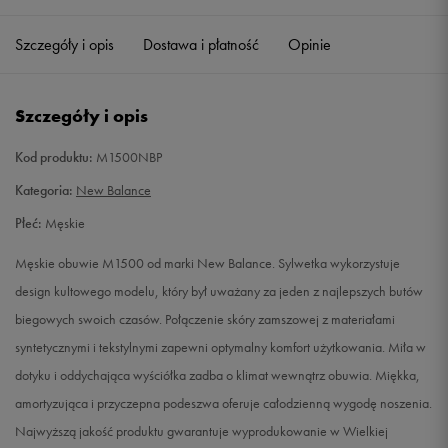
41,5
26 cm
Powiadom o dostępności
Szczegóły i opis
Dostawa i płatność
Opinie
42
26,5 cm
Powiadom o dostępności
Szczegóły i opis
42,5
27 cm
Powiadom o dostępności
Kod produktu:
M1500NBP
43
27,5 cm
Powiadom o dostępności
Kategoria:
New Balance
Płeć:
Męskie
44
28 cm
Powiadom o dostępności
Męskie obuwie M1500 od marki New Balance. Sylwetka wykorzystuje
44,5
28,5 cm
Powiadom o dostępności
design kultowego modelu, który był uważany za jeden z najlepszych butów
biegowych swoich czasów. Połączenie skóry zamszowej z materiałami
45
29 cm
Powiadom o dostępności
syntetycznymi i tekstylnymi zapewni optymalny komfort użytkowania. Miła w
dotyku i oddychająca wyściółka zadba o klimat wewnątrz obuwia. Miękka,
46,5
30 cm
Powiadom o dostępności
amortyzująca i przyczepna podeszwa oferuje całodzienną wygodę noszenia.
Najwyższą jakość produktu gwarantuje wyprodukowanie w Wielkiej