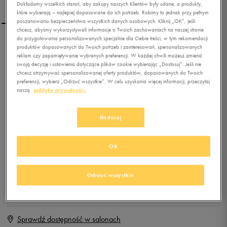
Dokładamy wszelkich starań, aby zakupy naszych Klientów były udane, a produkty,
które wybierają – najlepiej dopasowane do ich potrzeb. Robimy to jednak przy pełnym
poszanowaniu bezpieczeństwa wszystkich danych osobowych. Kliknij „OK”, jeśli
chcesz, abyśmy wykorzystywali informacje o Twoich zachowaniach na naszej stronie
do przygotowania personalizowanych specjalnie dla Ciebie treści, w tym rekomendacji
NEW BALANCE
produktów dopasowanych do Twoich potrzeb i zainteresowań, spersonalizowanych
reklam czy zapamiętywanie wybranych preferencji. W każdej chwili możesz zmienić
M1500NBP
swoją decyzję i ustawienia dotyczące plików cookie wybierając „Dostosuj”. Jeśli nie
chcesz otrzymywać spersonalizowanej oferty produktów, dopasowanych do Twoich
0.0
(
0
)
preferencji, wybierz „Odrzuć wszystkie”. W celu uzyskania więcej informacji, przeczytaj
naszą
politykę prywatności.
0
zł
z Vat
+ 0 PKT W
KLUBIE 50 STYLE
Dostosuj
OK
Produkt niedostępny
Jeśli artykuł będzie ponownie dostępny, otrzymasz od nas powiadomienie.
Odrzuć wszystkie
Wybierz rozmiar
Sprawdź dostępność w salonach
Rozmiary EU
Rozmiary US