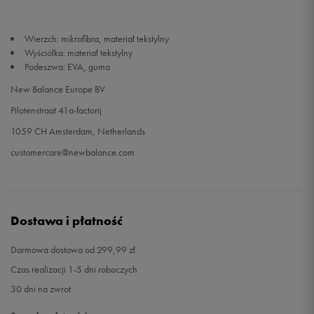
44,5
28,5 cm
Powiadom o dostępności
Wierzch: mikrofibra, materiał tekstylny
Wyściółka: materiał tekstylny
Podeszwa: EVA, guma
45
29 cm
Powiadom o dostępności
New Balance Europe BV
45,5
29,5 cm
Powiadom o dostępności
Pilotenstraat 41a-factorij
1059 CH Amsterdam, Netherlands
46,5
30 cm
Powiadom o dostępności
customercare@newbalance.com
47
30,5 cm
Powiadom o dostępności
47,5
31 cm
Powiadom o dostępności
Dostawa i płatność
Darmowa dostawa od 299,99 zł
Czas realizacji 1-5 dni roboczych
30 dni na zwrot