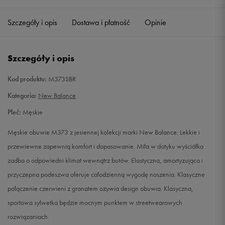
38,5
24 cm
Powiadom o dostępności
Szczegóły i opis
Dostawa i płatność
Opinie
39
24,5 cm
Powiadom o dostępności
Szczegóły i opis
40
25 cm
Powiadom o dostępności
Kod produktu:
M373SBR
40,5
25,5 cm
Powiadom o dostępności
Kategoria:
New Balance
Płeć:
Męskie
41,5
26 cm
Powiadom o dostępności
Męskie obuwie M373 z jesiennej kolekcji marki New Balance. Lekkie i
42
26,5 cm
Powiadom o dostępności
przewiewne zapewnią komfort i dopasowanie. Miła w dotyku wyściółka
zadba o odpowiedni klimat wewnątrz butów. Elastyczna, amortyzująca i
42,5
27 cm
Powiadom o dostępności
przyczepna podeszwa oferuje całodzienną wygodę noszenia. Klasyczne
połączenie czerwieni z granatem ożywia design obuwia. Klasyczna,
43
27,5 cm
Powiadom o dostępności
sportowa sylwetka będzie mocnym punktem w streetwearowych
rozwiązaniach.
44
28 cm
Powiadom o dostępności