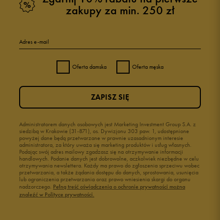
zakupy za min. 250 zł
Adres e-mail
Oferta damska
Oferta męska
ZAPISZ SIĘ
Administratorem danych osobowych jest Marketing Investment Group S.A. z
siedzibą w Krakowie (31-871), os. Dywizjonu 303 paw. 1, udostępnione
powyżej dane będą przetwarzane w prawnie uzasadnionym interesie
administratora, za który uważa się marketing produktów i usług własnych.
Podając swój adres mailowy zgadzasz się na otrzymywanie informacji
handlowych. Podanie danych jest dobrowolne, aczkolwiek niezbędne w celu
otrzymywania newslettera. Każdy ma prawo do zgłoszenia sprzeciwu wobec
przetwarzania, a także żądania dostępu do danych, sprostowania, usunięcia
lub ograniczenia przetwarzania oraz prawo wniesienia skargi do organu
nadzorczego.
Pełną treść oświadczenia o ochronie prywatności można
znaleźć w Polityce prywatności.