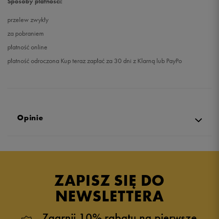
Sposoby płatności:
przelew zwykły
za pobraniem
płatność online
płatność odroczona Kup teraz zapłać za 30 dni z Klarną lub PayPo
Opinie
Produkt nie posiada recenzji
ZAPISZ SIĘ DO
NEWSLETTERA
Zgarnij 10% rabatu na pierwsze