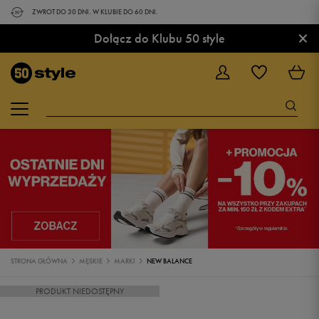
ZWROT DO 30 DNI. W KLUBIE DO 60 DNI.
×
Dołącz do Klubu 50 style
STRONA GŁÓWNA
MĘSKIE
MARKI
NEW BALANCE
PRODUKT NIEDOSTĘPNY