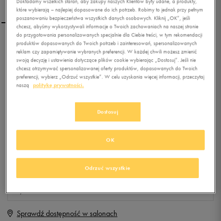
Dokładamy wszelkich starań, aby zakupy naszych Klientów były udane, a produkty,
które wybierają – najlepiej dopasowane do ich potrzeb. Robimy to jednak przy pełnym
poszanowaniu bezpieczeństwa wszystkich danych osobowych. Kliknij „OK”, jeśli
chcesz, abyśmy wykorzystywali informacje o Twoich zachowaniach na naszej stronie
do przygotowania personalizowanych specjalnie dla Ciebie treści, w tym rekomendacji
produktów dopasowanych do Twoich potrzeb i zainteresowań, spersonalizowanych
NEW BALANCE M373SBR
reklam czy zapamiętywanie wybranych preferencji. W każdej chwili możesz zmienić
swoją decyzję i ustawienia dotyczące plików cookie wybierając „Dostosuj”. Jeśli nie
chcesz otrzymywać spersonalizowanej oferty produktów, dopasowanych do Twoich
preferencji, wybierz „Odrzuć wszystkie”. W celu uzyskania więcej informacji, przeczytaj
0.0
(
0
)
naszą
politykę prywatności.
0
zł
z Vat
+ 0 PKT W
KLUBIE 50 STYLE
Dostosuj
OK
Produkt niedostępny
Jeśli artykuł będzie ponownie dostępny, otrzymasz od nas powiadomienie.
Odrzuć wszystkie
Wybierz rozmiar
Sprawdź dostępność w salonach
Rozmiary EU
Rozmiary US