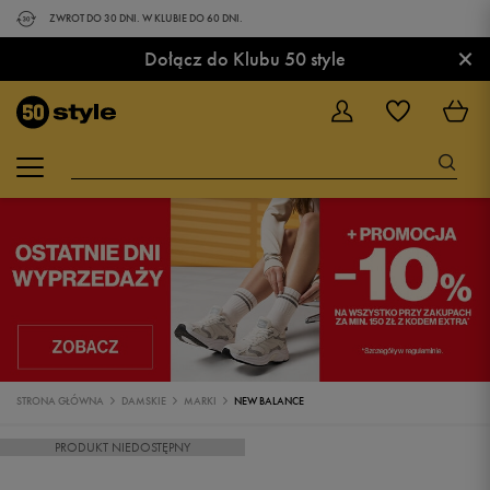
ZWROT DO 30 DNI. W KLUBIE DO 60 DNI.
×
Dołącz do Klubu 50 style
STRONA GŁÓWNA
DAMSKIE
MARKI
NEW BALANCE
PRODUKT NIEDOSTĘPNY