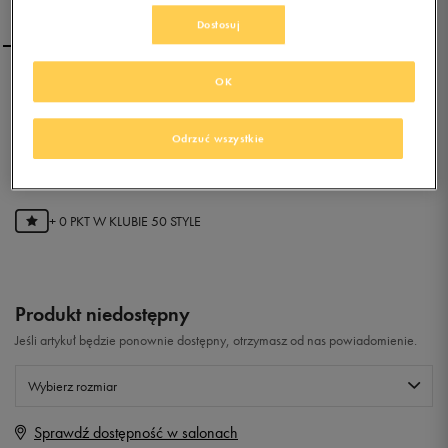
Dostosuj
OK
NEW BALANCE U430KGO
Odrzuć wszystkie
0.0
(
0
)
0
zł
z Vat
+ 0 PKT W
KLUBIE 50 STYLE
Produkt niedostępny
Jeśli artykuł będzie ponownie dostępny, otrzymasz od nas powiadomienie.
Wybierz rozmiar
Sprawdź dostępność w salonach
Rozmiary EU
Rozmiary US