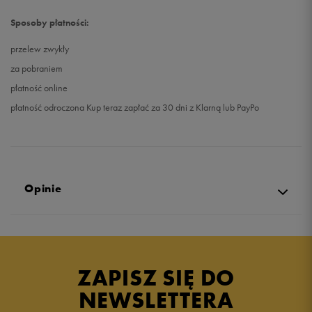
Sposoby płatności:
przelew zwykły
za pobraniem
płatność online
płatność odroczona Kup teraz zapłać za 30 dni z Klarną lub PayPo
Opinie
Produkt nie posiada recenzji
ZAPISZ SIĘ DO
NEWSLETTERA