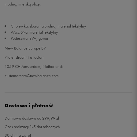
modną, miejską ulicę.
Cholewka: skóra naturalna, materiał tekstylny
Wyściółka: materiał tekstylny
Podeszwa: EVA, guma
New Balance Europe BV
Pilotenstraat 41a-factorij
1059 CH Amsterdam, Netherlands
customercare@newbalance.com
Dostawa i płatność
Darmowa dostawa od 299,99 zł
Czas realizacji 1-5 dni roboczych
30 dni na zwrot