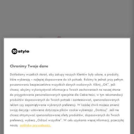
Chronimy Twoje dane
Dokładamy wszelkich starań, aby zakupy naszych Klientów były udane, a produkty,
które wybierają – najlepiej dopasowane do ich potrzeb. Robimy to jednak przy pełnym
poszanowaniu bezpieczeństwa wszystkich danych osobowych. Kliknij „OK”, jeśli
chcesz, abyśmy wykorzystywali informacje o Twoich zachowaniach na naszej stronie
do przygotowania personalizowanych specjalnie dla Ciebie treści, w tym rekomendacji
produktów dopasowanych do Twoich potrzeb i zainteresowań, spersonalizowanych
reklam czy zapamiętywanie wybranych preferencji. W każdej chwili możesz zmienić
swoją decyzję i ustawienia dotyczące plików cookie wybierając „Dostosuj”. Jeśli nie
1/4
chcesz otrzymywać spersonalizowanej oferty produktów, dopasowanych do Twoich
preferencji, wybierz „Odrzuć wszystkie”. W celu uzyskania więcej informacji, przeczytaj
naszą
politykę prywatności.