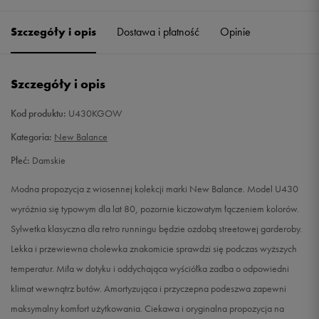
34
21 cm
Powiadom o dostępności
Szczegóły i opis
Dostawa i płatność
Opinie
34,5
21,5 cm
Powiadom o dostępności
Szczegóły i opis
36
22,5 cm
Powiadom o dostępności
Kod produktu:
U430KGOW
36,5
23 cm
Powiadom o dostępności
Kategoria:
New Balance
Płeć:
Damskie
37
23,5 cm
Powiadom o dostępności
Modna propozycja z wiosennej kolekcji marki New Balance. Model U430
37,5
24 cm
Powiadom o dostępności
wyróżnia się typowym dla lat 80, pozornie kiczowatym łączeniem kolorów.
Sylwetka klasyczna dla retro runningu będzie ozdobą streetowej garderoby.
38
24,5 cm
Powiadom o dostępności
Lekka i przewiewna cholewka znakomicie sprawdzi się podczas wyższych
temperatur. Miła w dotyku i oddychająca wyściółka zadba o odpowiedni
klimat wewnątrz butów. Amortyzująca i przyczepna podeszwa zapewni
maksymalny komfort użytkowania. Ciekawa i oryginalna propozycja na