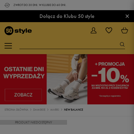
ZWROT DO 30 DNI. W KLUBIE DO 60 DNI.
×
Dołącz do Klubu 50 style
STRONA GŁÓWNA
DAMSKIE
MARKI
NEW BALANCE
PRODUKT NIEDOSTĘPNY