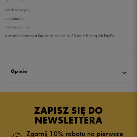
przelew zwykły
za pobraniem
płatność online
płatność odroczona Kup teraz zapłać za 30 dni z Klarną lub PayPo
Opinie
Produkt nie posiada recenzji
ZAPISZ SIĘ DO
NEWSLETTERA
Zgarnij 10% rabatu na pierwsze