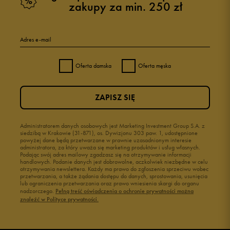
zakupy za min. 250 zł
Adres e-mail
Oferta damska
Oferta męska
ZAPISZ SIĘ
Administratorem danych osobowych jest Marketing Investment Group S.A. z
siedzibą w Krakowie (31-871), os. Dywizjonu 303 paw. 1, udostępnione
powyżej dane będą przetwarzane w prawnie uzasadnionym interesie
administratora, za który uważa się marketing produktów i usług własnych.
Podając swój adres mailowy zgadzasz się na otrzymywanie informacji
handlowych. Podanie danych jest dobrowolne, aczkolwiek niezbędne w celu
otrzymywania newslettera. Każdy ma prawo do zgłoszenia sprzeciwu wobec
przetwarzania, a także żądania dostępu do danych, sprostowania, usunięcia
lub ograniczenia przetwarzania oraz prawo wniesienia skargi do organu
nadzorczego.
Pełną treść oświadczenia o ochronie prywatności można
znaleźć w Polityce prywatności.