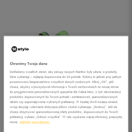
Chronimy Twoje dane
Dokładamy wszelkich starań, aby zakupy naszych Klientów były udane, a produkty,
które wybierają – najlepiej dopasowane do ich potrzeb. Robimy to jednak przy pełnym
poszanowaniu bezpieczeństwa wszystkich danych osobowych. Kliknij „OK”, jeśli
chcesz, abyśmy wykorzystywali informacje o Twoich zachowaniach na naszej stronie
do przygotowania personalizowanych specjalnie dla Ciebie treści, w tym rekomendacji
produktów dopasowanych do Twoich potrzeb i zainteresowań, spersonalizowanych
reklam czy zapamiętywanie wybranych preferencji. W każdej chwili możesz zmienić
swoją decyzję i ustawienia dotyczące plików cookie wybierając „Dostosuj”. Jeśli nie
1/4
chcesz otrzymywać spersonalizowanej oferty produktów, dopasowanych do Twoich
preferencji, wybierz „Odrzuć wszystkie”. W celu uzyskania więcej informacji, przeczytaj
naszą
politykę prywatności.