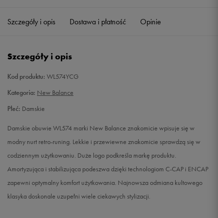
36,5
23 cm
Powiadom o dostępności
Szczegóły i opis
Dostawa i płatność
Opinie
Szczegóły i opis
Kod produktu:
WL574YCG
Kategoria:
New Balance
Płeć:
Damskie
Damskie obuwie WL574 marki New Balance znakomicie wpisuje się w
modny nurt retro-runing. Lekkie i przewiewne znakomicie sprawdzą się w
codziennym użytkowaniu. Duże logo podkreśla markę produktu.
Amortyzująca i stabilizująca podeszwa dzięki technologiom C-CAP i ENCAP
zapewni optymalny komfort użytkowania. Najnowsza odmiana kultowego
klasyka doskonale uzupełni wiele ciekawych stylizacji.