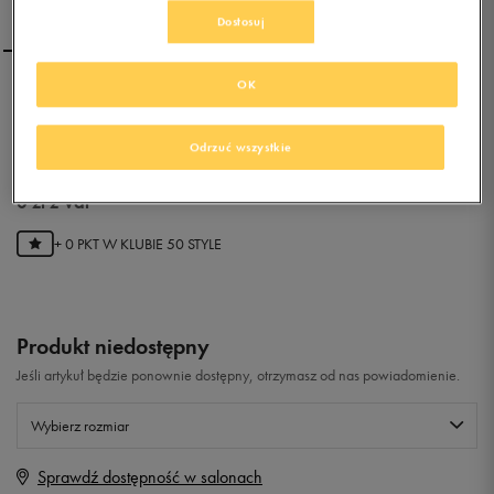
Dostosuj
OK
NEW BALANCE WL574
Odrzuć wszystkie
0.0
(
0
)
0
zł
z Vat
+ 0 PKT W
KLUBIE 50 STYLE
Produkt niedostępny
Jeśli artykuł będzie ponownie dostępny, otrzymasz od nas powiadomienie.
Wybierz rozmiar
Sprawdź dostępność w salonach
Rozmiary EU
Rozmiary US