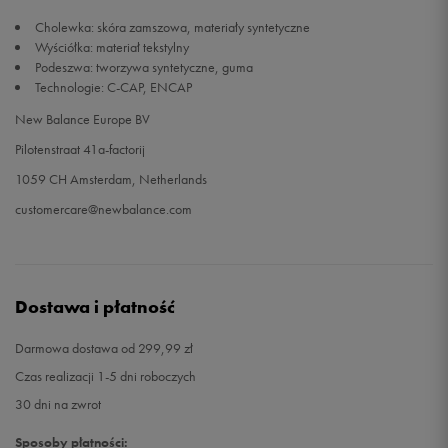
Cholewka: skóra zamszowa, materiały syntetyczne
Wyściółka: materiał tekstylny
Podeszwa: tworzywa syntetyczne, guma
Technologie: C-CAP, ENCAP
New Balance Europe BV
Pilotenstraat 41a-factorij
1059 CH Amsterdam, Netherlands
customercare@newbalance.com
Dostawa i płatność
Darmowa dostawa od 299,99 zł
Czas realizacji 1-5 dni roboczych
30 dni na zwrot
Sposoby płatności: