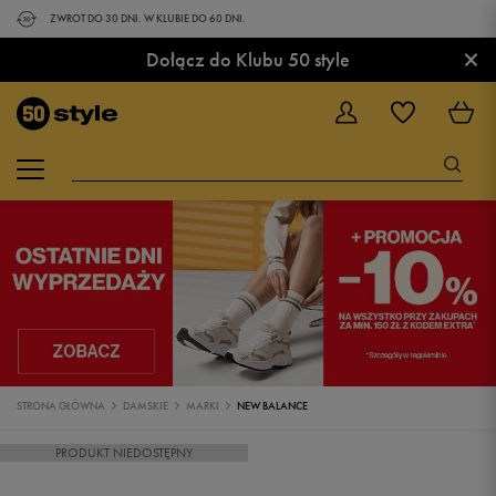
ZWROT DO 30 DNI. W KLUBIE DO 60 DNI.
×
Dołącz do Klubu 50 style
STRONA GŁÓWNA
DAMSKIE
MARKI
NEW BALANCE
PRODUKT NIEDOSTĘPNY