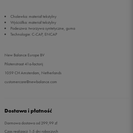
Cholewka: materiał tekstylny
Wyściółka: materiał tekstylny
Podeszwa: tworzywa syntetyczne, guma
Technologie: C-CAP, ENCAP
New Balance Europe BV
Pilotenstraat 41a-factorij
1059 CH Amsterdam, Netherlands
customercare@newbalance.com
Dostawa i płatność
Darmowa dostawa od 299,99 zł
Czas realizacji 1-5 dni roboczych