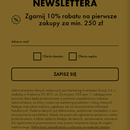
NEWSLETTERA
Zgarnij 10% rabatu na pierwsze
zakupy za min. 250 zł
Adres e-mail
Oferta damska
Oferta męska
ZAPISZ SIĘ
Administratorem danych osobowych jest Marketing Investment Group S.A. z
siedzibą w Krakowie (31-871), os. Dywizjonu 303 paw. 1, udostępnione
powyżej dane będą przetwarzane w prawnie uzasadnionym interesie
administratora, za który uważa się marketing produktów i usług własnych.
Podając swój adres mailowy zgadzasz się na otrzymywanie informacji
handlowych. Podanie danych jest dobrowolne, aczkolwiek niezbędne w celu
otrzymywania newslettera. Każdy ma prawo do zgłoszenia sprzeciwu wobec
przetwarzania, a także żądania dostępu do danych, sprostowania, usunięcia
lub ograniczenia przetwarzania oraz prawo wniesienia skargi do organu
nadzorczego.
Pełną treść oświadczenia o ochronie prywatności można