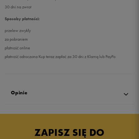
30 dni na zwrot
Sposoby płatności:
przelew zwykły
za pobraniem
płatność online
płatność odroczona Kup teraz zapłać za 30 dni z Klarną lub PayPo
Opinie
Produkt nie posiada recenzji
ZAPISZ SIĘ DO