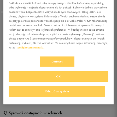
Dokładamy wszelkich starań, aby zakupy naszych Klientów były udane, a produkty,
które wybierają – najlepiej dopasowane do ich potrzeb. Robimy to jednak przy pełnym
poszanowaniu bezpieczeństwa wszystkich danych osobowych. Kliknij „OK”, jeśli
chcesz, abyśmy wykorzystywali informacje o Twoich zachowaniach na naszej stronie
do przygotowania personalizowanych specjalnie dla Ciebie treści, w tym rekomendacji
NEW BALANCE WL574GPK
produktów dopasowanych do Twoich potrzeb i zainteresowań, spersonalizowanych
reklam czy zapamiętywanie wybranych preferencji. W każdej chwili możesz zmienić
swoją decyzję i ustawienia dotyczące plików cookie wybierając „Dostosuj”. Jeśli nie
chcesz otrzymywać spersonalizowanej oferty produktów, dopasowanych do Twoich
0.0
(
0
)
preferencji, wybierz „Odrzuć wszystkie”. W celu uzyskania więcej informacji, przeczytaj
0
zł
z Vat
naszą
politykę prywatności.
+ 0 PKT W
KLUBIE 50 STYLE
Dostosuj
OK
Produkt niedostępny
Jeśli artykuł będzie ponownie dostępny, otrzymasz od nas powiadomienie.
Odrzuć wszystkie
Wybierz rozmiar
Sprawdź dostępność w salonach
Rozmiary EU
Rozmiary US