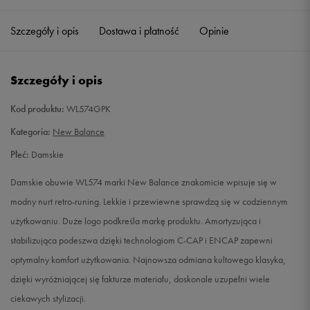
36,5
23 cm
Powiadom o dostępności
Szczegóły i opis
Dostawa i płatność
Opinie
37
23,5 cm
Powiadom o dostępności
Szczegóły i opis
37,5
24 cm
Powiadom o dostępności
Kod produktu:
WL574GPK
38
24,5 cm
Powiadom o dostępności
Kategoria:
New Balance
Płeć:
Damskie
39
25 cm
Powiadom o dostępności
Damskie obuwie WL574 marki New Balance znakomicie wpisuje się w
40
25,5 cm
Powiadom o dostępności
modny nurt retro-runing. Lekkie i przewiewne sprawdzą się w codziennym
użytkowaniu. Duże logo podkreśla markę produktu. Amortyzująca i
40,5
26 cm
Powiadom o dostępności
stabilizująca podeszwa dzięki technologiom C-CAP i ENCAP zapewni
optymalny komfort użytkowania. Najnowsza odmiana kultowego klasyka,
41
26,5 cm
Powiadom o dostępności
dzięki wyróżniającej się fakturze materiału, doskonale uzupełni wiele
ciekawych stylizacji.