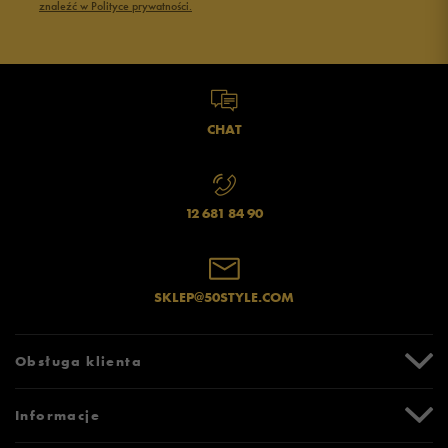
znaleźć w Polityce prywatności.
CHAT
12 681 84 90
SKLEP@50STYLE.COM
Obsługa klienta
Centrum Pomocy
Informacje
Zwroty i reklamacje