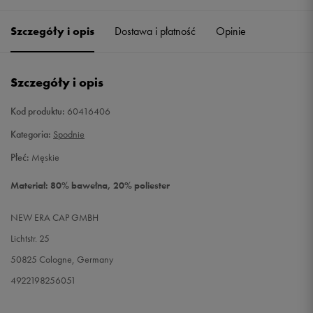
Szczegóły i opis
Dostawa i płatność
Opinie
M
Powiadom o dostępności
L
Powiadom o dostępności
Szczegóły i opis
XL
Powiadom o dostępności
Kod produktu:
60416406
Kategoria:
Spodnie
Płeć:
Męskie
Materiał: 80% bawełna, 20% poliester
NEW ERA CAP GMBH
Lichtstr. 25
50825 Cologne, Germany
4922198256051