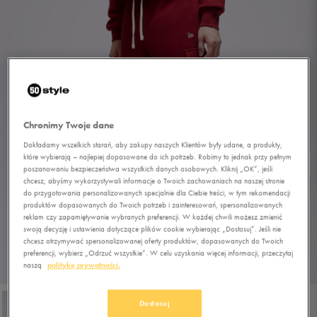
Chronimy Twoje dane
Dokładamy wszelkich starań, aby zakupy naszych Klientów były udane, a produkty,
które wybierają – najlepiej dopasowane do ich potrzeb. Robimy to jednak przy pełnym
poszanowaniu bezpieczeństwa wszystkich danych osobowych. Kliknij „OK”, jeśli
chcesz, abyśmy wykorzystywali informacje o Twoich zachowaniach na naszej stronie
do przygotowania personalizowanych specjalnie dla Ciebie treści, w tym rekomendacji
produktów dopasowanych do Twoich potrzeb i zainteresowań, spersonalizowanych
reklam czy zapamiętywanie wybranych preferencji. W każdej chwili możesz zmienić
swoją decyzję i ustawienia dotyczące plików cookie wybierając „Dostosuj”. Jeśli nie
chcesz otrzymywać spersonalizowanej oferty produktów, dopasowanych do Twoich
preferencji, wybierz „Odrzuć wszystkie”. W celu uzyskania więcej informacji, przeczytaj
naszą
politykę prywatności.
1/4
Dostosuj