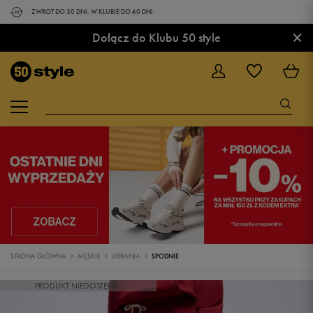
ZWROT DO 30 DNI. W KLUBIE DO 60 DNI.
×
Dołącz do Klubu 50 style
STRONA GŁÓWNA
MĘSKIE
UBRANIA
SPODNIE
PRODUKT NIEDOSTĘPNY