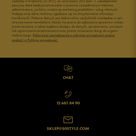
siedzibą w Krakowie (31-871), os. Dywizjonu 303 paw. 1, udostępnione
powyżej dane będą przetwarzane w prawnie uzasadnionym interesie
administratora, za który uważa się marketing produktów i usług własnych.
Podając swój adres mailowy zgadzasz się na otrzymywanie informacji
handlowych. Podanie danych jest dobrowolne, aczkolwiek niezbędne w celu
otrzymywania newslettera. Każdy ma prawo do zgłoszenia sprzeciwu wobec
przetwarzania, a także żądania dostępu do danych, sprostowania, usunięcia
lub ograniczenia przetwarzania oraz prawo wniesienia skargi do organu
nadzorczego.
Pełną treść oświadczenia o ochronie prywatności można
znaleźć w Polityce prywatności.
CHAT
12 681 84 90
SKLEP@50STYLE.COM