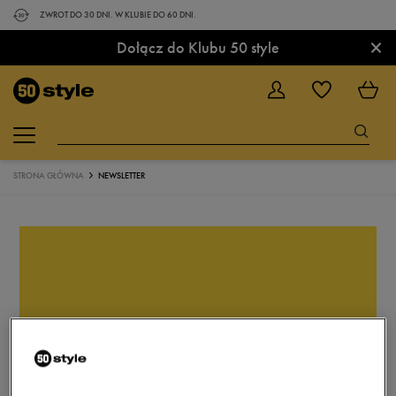
ZWROT DO 30 DNI. W KLUBIE DO 60 DNI.
×
Dołącz do Klubu 50 style
STRONA GŁÓWNA
NEWSLETTER