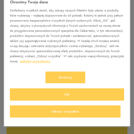
Chronimy Twoje dane
Dokładamy wszelkich starań, aby zakupy naszych Klientów były udane, a produkty,
które wybierają – najlepiej dopasowane do ich potrzeb. Robimy to jednak przy pełnym
poszanowaniu bezpieczeństwa wszystkich danych osobowych. Kliknij „OK”, jeśli
chcesz, abyśmy wykorzystywali informacje o Twoich zachowaniach na naszej stronie
do przygotowania personalizowanych specjalnie dla Ciebie treści, w tym rekomendacji
produktów dopasowanych do Twoich potrzeb i zainteresowań, spersonalizowanych
reklam czy zapamiętywanie wybranych preferencji. W każdej chwili możesz zmienić
swoją decyzję i ustawienia dotyczące plików cookie wybierając „Dostosuj”. Jeśli nie
chcesz otrzymywać spersonalizowanej oferty produktów, dopasowanych do Twoich
preferencji, wybierz „Odrzuć wszystkie”. W celu uzyskania więcej informacji, przeczytaj
naszą
politykę prywatności.
Dostosuj
OK
Odrzuć wszystkie