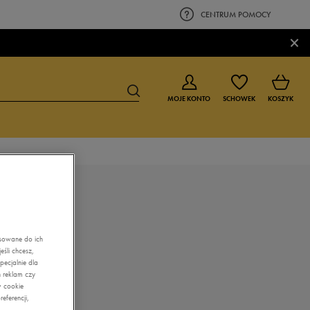
CENTRUM POMOCY
×
MOJE KONTO
SCHOWEK
KOSZYK
BUTY DLA CHŁOPCA
BUTY DLA DZIEWCZYNKI
0-4 lat
0-4 lat
4-8 lat
4-8 lat
asowane do ich
śli chcesz,
9-16 lat
9-16 lat
ecjalnie dla
 reklam czy
w cookie
eferencji,