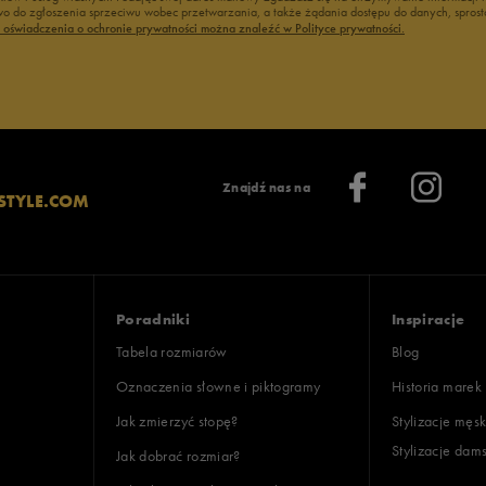
 do zgłoszenia sprzeciwu wobec przetwarzania, a także żądania dostępu do danych, sprost
ć oświadczenia o ochronie prywatności można znaleźć w Polityce prywatności.
Znajdź nas na
STYLE.COM
Poradniki
Inspiracje
Tabela rozmiarów
Blog
Oznaczenia słowne i piktogramy
Historia marek
Jak zmierzyć stopę?
Stylizacje męsk
Stylizacje dam
Jak dobrać rozmiar?