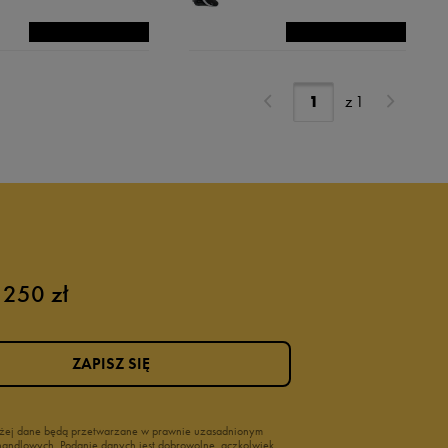
z
1
 250 zł
ZAPISZ SIĘ
wyżej dane będą przetwarzane w prawnie uzasadnionym
i handlowych. Podanie danych jest dobrowolne, aczkolwiek