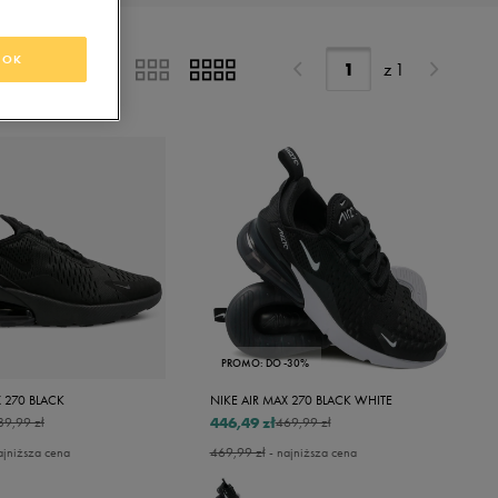
OK
z
1
PROMO: DO -30%
X 270 BLACK
NIKE AIR MAX 270 BLACK WHITE
446,49 zł
89,99 zł
469,99 zł
ajniższa cena
469,99 zł
- najniższa cena