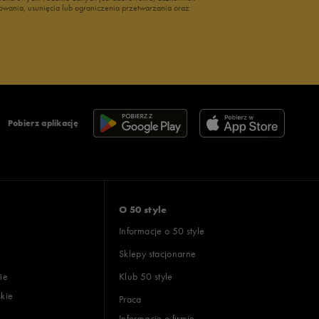
owania, usunięcia lub ograniczenia przetwarzania oraz
Pobierz aplikację
O 50 style
Informacje o 50 style
Sklepy stacjonarne
ie
Klub 50 style
skie
Praca
Informacje o firmie