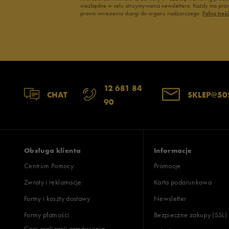
niezbędne w celu otrzymywania newslettera. Każdy ma prawo
U.S. Polo ASSN.
prawo wniesienia skargi do organu nadzorczego.
Pełną treś
Vans
12 681 84
CHAT
SKLEP@50
90
Obsługa klienta
Informacje
Centrum Pomocy
Promocje
Zwroty i reklamacje
Karta podarunkowa
Formy i koszty dostawy
Newsletter
Formy płatności
Bezpieczne zakupy (SSL)
Czas realizacji zamówienia