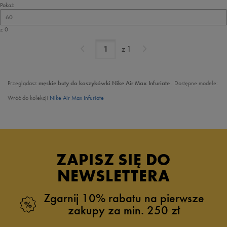
Pokaż
60
z 0
z
1
Przeglądasz
męskie buty do koszykówki Nike Air Max Infuriate
. Dostępne modele:
Wróć do kolekcji
Nike Air Max Infuriate
ZAPISZ SIĘ DO
NEWSLETTERA
Zgarnij 10% rabatu na pierwsze
zakupy za min. 250 zł