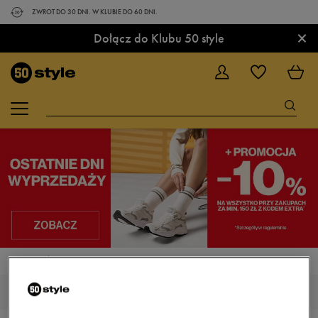
ZWROT DO 30 DNI. W KLUBIE DO 60 DNI.
×
Dołącz do Klubu 50 style
STRONA GŁÓWNA
NIKE AIR MAX INFURIATE
MĘSKIE NIKE AIR MAX INFURIATE