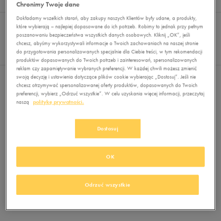
Wyników
0
Chronimy Twoje dane
Dokładamy wszelkich starań, aby zakupy naszych Klientów były udane, a produkty,
Sortuj:
FILTRUJ
REKOMENDOWANE
które wybierają – najlepiej dopasowane do ich potrzeb. Robimy to jednak przy pełnym
Pokaż
poszanowaniu bezpieczeństwa wszystkich danych osobowych. Kliknij „OK”, jeśli
chcesz, abyśmy wykorzystywali informacje o Twoich zachowaniach na naszej stronie
60
do przygotowania personalizowanych specjalnie dla Ciebie treści, w tym rekomendacji
z 0
produktów dopasowanych do Twoich potrzeb i zainteresowań, spersonalizowanych
reklam czy zapamiętywanie wybranych preferencji. W każdej chwili możesz zmienić
swoją decyzję i ustawienia dotyczące plików cookie wybierając „Dostosuj”. Jeśli nie
Nie wybrano filtrów
chcesz otrzymywać spersonalizowanej oferty produktów, dopasowanych do Twoich
preferencji, wybierz „Odrzuć wszystkie”. W celu uzyskania więcej informacji, przeczytaj
naszą
politykę prywatności.
Dostosuj
OK
Brak produktów do wyświetlenia
Zmień kryteria wyszukiwania lub
Odrzuć wszystkie
usuń wybrane filtry