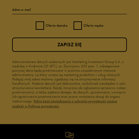
Adres e-mail
Oferta damska
Oferta męska
ZAPISZ SIĘ
Administratorem danych osobowych jest Marketing Investment Group S.A. z
siedzibą w Krakowie (31-871), os. Dywizjonu 303 paw. 1, udostępnione
powyżej dane będą przetwarzane w prawnie uzasadnionym interesie
administratora, za który uważa się marketing produktów i usług własnych.
Podając swój adres mailowy zgadzasz się na otrzymywanie informacji
handlowych. Podanie danych jest dobrowolne, aczkolwiek niezbędne w celu
otrzymywania newslettera. Każdy ma prawo do zgłoszenia sprzeciwu wobec
przetwarzania, a także żądania dostępu do danych, sprostowania, usunięcia
lub ograniczenia przetwarzania oraz prawo wniesienia skargi do organu
nadzorczego.
Pełną treść oświadczenia o ochronie prywatności można
znaleźć w Polityce prywatności.