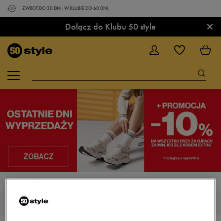
ZWROT DO 30 DNI. W KLUBIE DO 60 DNI.
×
Dołącz do Klubu 50 style
STRONA GŁÓWNA
NIKE AIR MAX VG-R
NIKE AIR MAX VG-R