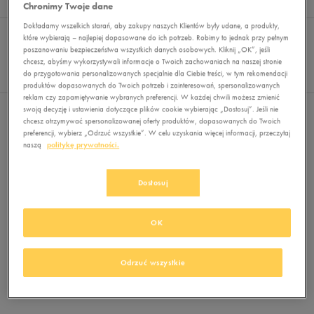
Wyników
0
Chronimy Twoje dane
Dokładamy wszelkich starań, aby zakupy naszych Klientów były udane, a produkty,
Sortuj:
FILTRUJ
REKOMENDOWANE
które wybierają – najlepiej dopasowane do ich potrzeb. Robimy to jednak przy pełnym
Pokaż
poszanowaniu bezpieczeństwa wszystkich danych osobowych. Kliknij „OK”, jeśli
chcesz, abyśmy wykorzystywali informacje o Twoich zachowaniach na naszej stronie
60
do przygotowania personalizowanych specjalnie dla Ciebie treści, w tym rekomendacji
z 0
produktów dopasowanych do Twoich potrzeb i zainteresowań, spersonalizowanych
reklam czy zapamiętywanie wybranych preferencji. W każdej chwili możesz zmienić
swoją decyzję i ustawienia dotyczące plików cookie wybierając „Dostosuj”. Jeśli nie
Nie wybrano filtrów
chcesz otrzymywać spersonalizowanej oferty produktów, dopasowanych do Twoich
preferencji, wybierz „Odrzuć wszystkie”. W celu uzyskania więcej informacji, przeczytaj
naszą
politykę prywatności.
Dostosuj
OK
Brak produktów do wyświetlenia
Zmień kryteria wyszukiwania lub
Odrzuć wszystkie
usuń wybrane filtry