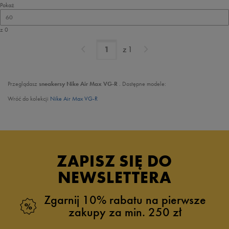
Pokaż
60
z 0
z
1
Przeglądasz
sneakersy Nike Air Max VG-R
. Dostępne modele:
Wróć do kolekcji
Nike Air Max VG-R
ZAPISZ SIĘ DO
NEWSLETTERA
Zgarnij 10% rabatu na pierwsze
zakupy za min. 250 zł