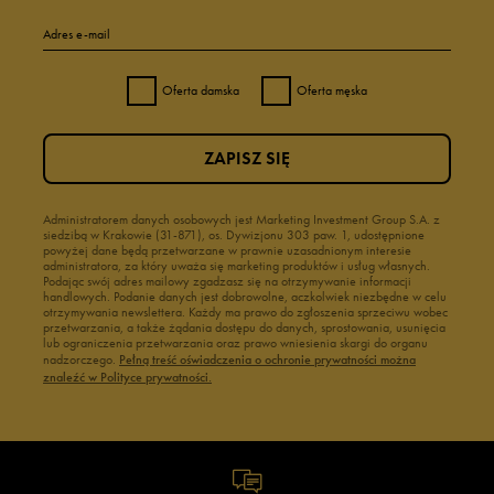
Adres e-mail
Oferta damska
Oferta męska
ZAPISZ SIĘ
Administratorem danych osobowych jest Marketing Investment Group S.A. z
siedzibą w Krakowie (31-871), os. Dywizjonu 303 paw. 1, udostępnione
powyżej dane będą przetwarzane w prawnie uzasadnionym interesie
administratora, za który uważa się marketing produktów i usług własnych.
Podając swój adres mailowy zgadzasz się na otrzymywanie informacji
handlowych. Podanie danych jest dobrowolne, aczkolwiek niezbędne w celu
otrzymywania newslettera. Każdy ma prawo do zgłoszenia sprzeciwu wobec
przetwarzania, a także żądania dostępu do danych, sprostowania, usunięcia
lub ograniczenia przetwarzania oraz prawo wniesienia skargi do organu
nadzorczego.
Pełną treść oświadczenia o ochronie prywatności można
znaleźć w Polityce prywatności.