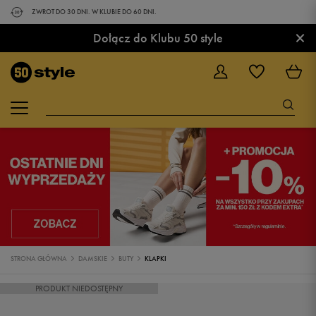
ZWROT DO 30 DNI. W KLUBIE DO 60 DNI.
×
Dołącz do Klubu 50 style
STRONA GŁÓWNA
DAMSKIE
BUTY
KLAPKI
PRODUKT NIEDOSTĘPNY