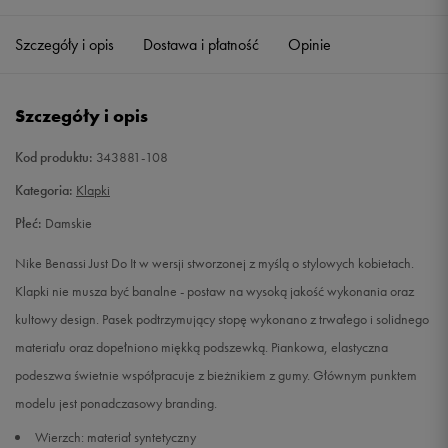
35,5
22 cm
Powiadom o dostępności
Szczegóły i opis
Dostawa i płatność
Opinie
36,5
23 cm
Powiadom o dostępności
Szczegóły i opis
38
24 cm
Powiadom o dostępności
Kod produktu:
343881-108
39
25 cm
Powiadom o dostępności
Kategoria:
Klapki
Płeć:
Damskie
40,5
26 cm
Powiadom o dostępności
Nike Benassi Just Do It w wersji stworzonej z myślą o stylowych kobietach.
42
27 cm
Powiadom o dostępności
Klapki nie musza być banalne - postaw na wysoką jakość wykonania oraz
kultowy design. Pasek podtrzymujący stopę wykonano z trwałego i solidnego
materiału oraz dopełniono miękką podszewką. Piankowa, elastyczna
podeszwa świetnie współpracuje z bieżnikiem z gumy. Głównym punktem
modelu jest ponadczasowy branding.
Wierzch: materiał syntetyczny