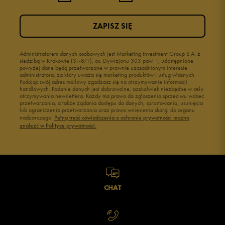
ZAPISZ SIĘ
Administratorem danych osobowych jest Marketing Investment Group S.A. z
siedzibą w Krakowie (31-871), os. Dywizjonu 303 paw. 1, udostępnione
powyżej dane będą przetwarzane w prawnie uzasadnionym interesie
administratora, za który uważa się marketing produktów i usług własnych.
Podając swój adres mailowy zgadzasz się na otrzymywanie informacji
handlowych. Podanie danych jest dobrowolne, aczkolwiek niezbędne w celu
otrzymywania newslettera. Każdy ma prawo do zgłoszenia sprzeciwu wobec
przetwarzania, a także żądania dostępu do danych, sprostowania, usunięcia
lub ograniczenia przetwarzania oraz prawo wniesienia skargi do organu
nadzorczego.
Pełną treść oświadczenia o ochronie prywatności można
znaleźć w Polityce prywatności.
CHAT