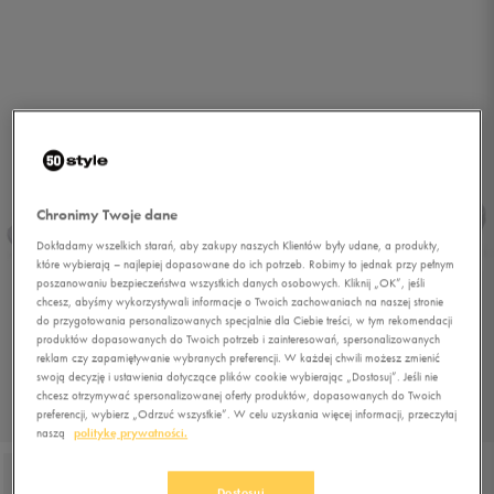
Chronimy Twoje dane
Dokładamy wszelkich starań, aby zakupy naszych Klientów były udane, a produkty,
które wybierają – najlepiej dopasowane do ich potrzeb. Robimy to jednak przy pełnym
poszanowaniu bezpieczeństwa wszystkich danych osobowych. Kliknij „OK”, jeśli
chcesz, abyśmy wykorzystywali informacje o Twoich zachowaniach na naszej stronie
do przygotowania personalizowanych specjalnie dla Ciebie treści, w tym rekomendacji
produktów dopasowanych do Twoich potrzeb i zainteresowań, spersonalizowanych
reklam czy zapamiętywanie wybranych preferencji. W każdej chwili możesz zmienić
swoją decyzję i ustawienia dotyczące plików cookie wybierając „Dostosuj”. Jeśli nie
chcesz otrzymywać spersonalizowanej oferty produktów, dopasowanych do Twoich
preferencji, wybierz „Odrzuć wszystkie”. W celu uzyskania więcej informacji, przeczytaj
1/3
naszą
politykę prywatności.
Dostosuj