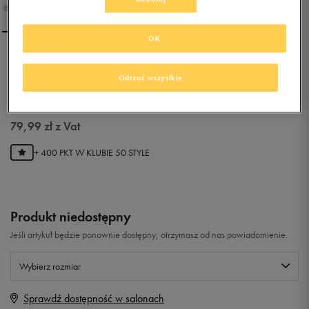
OK
NIKE BENASSI
Odrzuć wszystkie
0.0
(
0
)
79,99
zł
z Vat
+ 400 PKT W
KLUBIE 50 STYLE
Produkt niedostępny
Jeśli artykuł będzie ponownie dostępny, otrzymasz od nas powiadomienie.
Wybierz rozmiar
Sprawdź dostępność w salonach
Rozmiary EU
Rozmiary US