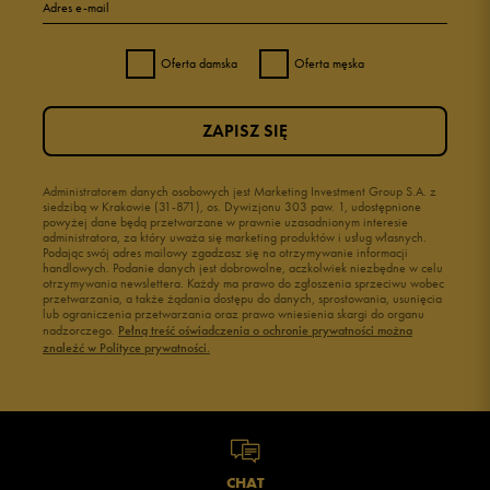
Adres e-mail
Oferta damska
Oferta męska
ZAPISZ SIĘ
Administratorem danych osobowych jest Marketing Investment Group S.A. z
siedzibą w Krakowie (31-871), os. Dywizjonu 303 paw. 1, udostępnione
powyżej dane będą przetwarzane w prawnie uzasadnionym interesie
administratora, za który uważa się marketing produktów i usług własnych.
Podając swój adres mailowy zgadzasz się na otrzymywanie informacji
handlowych. Podanie danych jest dobrowolne, aczkolwiek niezbędne w celu
otrzymywania newslettera. Każdy ma prawo do zgłoszenia sprzeciwu wobec
przetwarzania, a także żądania dostępu do danych, sprostowania, usunięcia
lub ograniczenia przetwarzania oraz prawo wniesienia skargi do organu
nadzorczego.
Pełną treść oświadczenia o ochronie prywatności można
znaleźć w Polityce prywatności.
CHAT