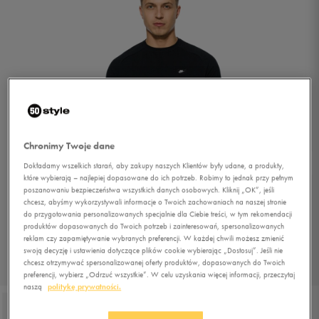
Chronimy Twoje dane
Dokładamy wszelkich starań, aby zakupy naszych Klientów były udane, a produkty,
które wybierają – najlepiej dopasowane do ich potrzeb. Robimy to jednak przy pełnym
poszanowaniu bezpieczeństwa wszystkich danych osobowych. Kliknij „OK”, jeśli
chcesz, abyśmy wykorzystywali informacje o Twoich zachowaniach na naszej stronie
do przygotowania personalizowanych specjalnie dla Ciebie treści, w tym rekomendacji
produktów dopasowanych do Twoich potrzeb i zainteresowań, spersonalizowanych
reklam czy zapamiętywanie wybranych preferencji. W każdej chwili możesz zmienić
swoją decyzję i ustawienia dotyczące plików cookie wybierając „Dostosuj”. Jeśli nie
chcesz otrzymywać spersonalizowanej oferty produktów, dopasowanych do Twoich
1/4
preferencji, wybierz „Odrzuć wszystkie”. W celu uzyskania więcej informacji, przeczytaj
naszą
politykę prywatności.