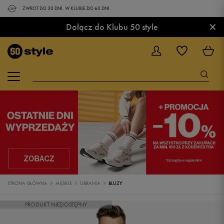
ZWROT DO 30 DNI. W KLUBIE DO 60 DNI.
×
Dołącz do Klubu 50 style
STRONA GŁÓWNA
MĘSKIE
UBRANIA
BLUZY
PRODUKT NIEDOSTĘPNY