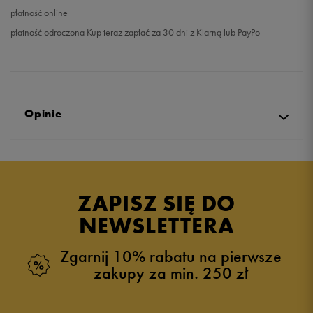
płatność online
płatność odroczona Kup teraz zapłać za 30 dni z Klarną lub PayPo
Opinie
Produkt nie posiada recenzji
ZAPISZ SIĘ DO
NEWSLETTERA
Zgarnij 10% rabatu na pierwsze
zakupy za min. 250 zł