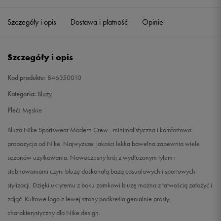
Szczegóły i opis
Dostawa i płatność
Opinie
L
Powiadom o dostępności
XL
Powiadom o dostępności
Szczegóły i opis
XXL
Powiadom o dostępności
Kod produktu:
846350010
Kategoria:
Bluzy
Płeć:
Męskie
Bluza Nike Sportswear Modern Crew - minimalistyczna i komfortowa
propozycja od Nike. Najwyższej jakości lekka bawełna zapewnia wiele
sezonów użytkowania. Nowoczesny krój z wydłużonym tyłem i
stebnowaniami czyni bluzę doskonałą bazą casualowych i sportowych
stylizacji. Dzięki ukrytemu z boku zamkowi bluzę można z łatwością założyć i
zdjąć. Kultowe logo z lewej strony podkreśla genialnie prosty,
charakterystyczny dla Nike design.