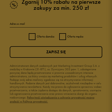
Zgarnij 10% rabatu na pierwsze
zakupy za min. 250 zł
Adres e-mail
Oferta damska
Oferta męska
ZAPISZ SIĘ
Administratorem danych osobowych jest Marketing Investment Group S.A. z
siedzibą w Krakowie (31-871), os. Dywizjonu 303 paw. 1, udostępnione
powyżej dane będą przetwarzane w prawnie uzasadnionym interesie
administratora, za który uważa się marketing produktów i usług własnych.
Podając swój adres mailowy zgadzasz się na otrzymywanie informacji
handlowych. Podanie danych jest dobrowolne, aczkolwiek niezbędne w celu
otrzymywania newslettera. Każdy ma prawo do zgłoszenia sprzeciwu wobec
przetwarzania, a także żądania dostępu do danych, sprostowania, usunięcia
lub ograniczenia przetwarzania oraz prawo wniesienia skargi do organu
nadzorczego.
Pełną treść oświadczenia o ochronie prywatności można
znaleźć w Polityce prywatności.