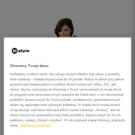
Chronimy Twoje dane
Dokładamy wszelkich starań, aby zakupy naszych Klientów były udane, a produkty,
które wybierają – najlepiej dopasowane do ich potrzeb. Robimy to jednak przy pełnym
poszanowaniu bezpieczeństwa wszystkich danych osobowych. Kliknij „OK”, jeśli
chcesz, abyśmy wykorzystywali informacje o Twoich zachowaniach na naszej stronie
do przygotowania personalizowanych specjalnie dla Ciebie treści, w tym rekomendacji
produktów dopasowanych do Twoich potrzeb i zainteresowań, spersonalizowanych
reklam czy zapamiętywanie wybranych preferencji. W każdej chwili możesz zmienić
swoją decyzję i ustawienia dotyczące plików cookie wybierając „Dostosuj”. Jeśli nie
1/4
chcesz otrzymywać spersonalizowanej oferty produktów, dopasowanych do Twoich
preferencji, wybierz „Odrzuć wszystkie”. W celu uzyskania więcej informacji, przeczytaj
naszą
politykę prywatności.