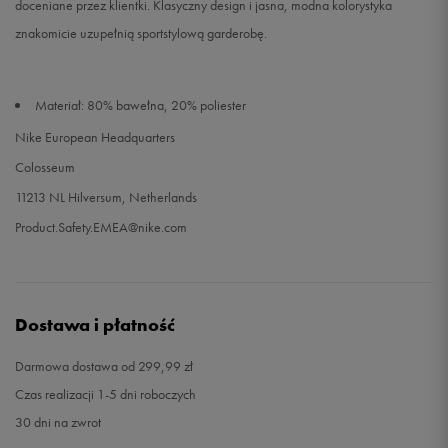
doceniane przez klientki. Klasyczny design i jasna, modna kolorystyka
znakomicie uzupełnią sportstylową garderobę.
Materiał: 80% bawełna, 20% poliester
Nike European Headquarters
Colosseum
11213 NL Hilversum, Netherlands
Product.Safety.EMEA@nike.com
Dostawa i płatność
Darmowa dostawa od 299,99 zł
Czas realizacji 1-5 dni roboczych
30 dni na zwrot