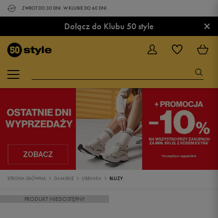
ZWROT DO 30 DNI. W KLUBIE DO 60 DNI.
×
Dołącz do Klubu 50 style
STRONA GŁÓWNA
DAMSKIE
UBRANIA
BLUZY
PRODUKT NIEDOSTĘPNY