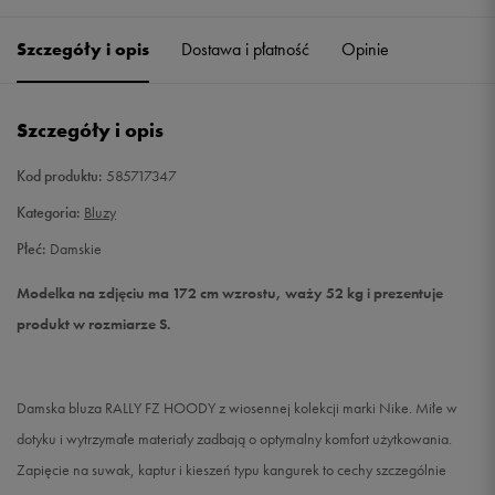
Szczegóły i opis
Dostawa i płatność
Opinie
S
Powiadom o dostępności
M
Powiadom o dostępności
Szczegóły i opis
L
Powiadom o dostępności
Kod produktu:
585717347
Kategoria:
Bluzy
Płeć:
Damskie
Modelka na zdjęciu ma 172 cm wzrostu, waży 52 kg i prezentuje
produkt w rozmiarze S.
Damska bluza RALLY FZ HOODY z wiosennej kolekcji marki Nike. Miłe w
dotyku i wytrzymałe materiały zadbają o optymalny komfort użytkowania.
Zapięcie na suwak, kaptur i kieszeń typu kangurek to cechy szczególnie