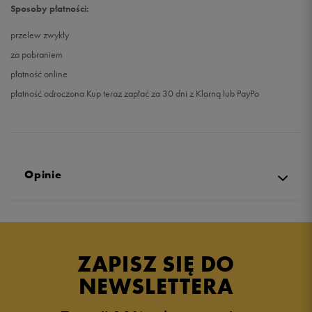
Sposoby płatności:
przelew zwykły
za pobraniem
płatność online
płatność odroczona Kup teraz zapłać za 30 dni z Klarną lub PayPo
Opinie
Produkt nie posiada recenzji
ZAPISZ SIĘ DO
NEWSLETTERA