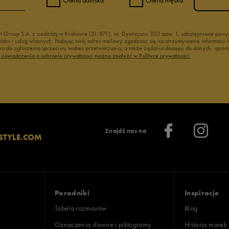
nt Group S.A. z siedzibą w Krakowie (31-871), os. Dywizjonu 303 paw. 1, udostępnione po
duktów i usług własnych. Podając swój adres mailowy zgadzasz się na otrzymywanie informacj
 do zgłoszenia sprzeciwu wobec przetwarzania, a także żądania dostępu do danych, sprost
ć oświadczenia o ochronie prywatności można znaleźć w Polityce prywatności.
Znajdź nas na
STYLE.COM
Poradniki
Inspiracje
Tabela rozmiarów
Blog
Oznaczenia słowne i piktogramy
Historia marek