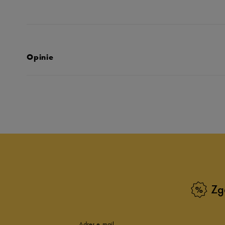
Opinie
Produkt nie posia
Zg
Adres e-mail