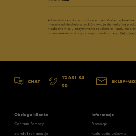
Administratorem danych osobowych jest Marketing Investme
interesie administratora, za który uważa się marketing pro
niezbędne w celu otrzymywania newslettera. Każdy ma prawo
prawo wniesienia skargi do organu nadzorczego.
Pełną treś
12 681 84
CHAT
SKLEP@50
90
Obsługa klienta
Informacje
Centrum Pomocy
Promocje
Zwroty i reklamacje
Karta podarunkowa