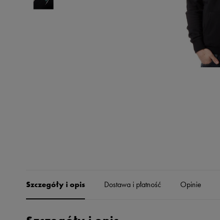
Skechers
Timberland
Umbro
Under Armour
Up8
U.S. Polo ASSN.
Vans
Szczegóły i opis
Dostawa i płatność
Opinie