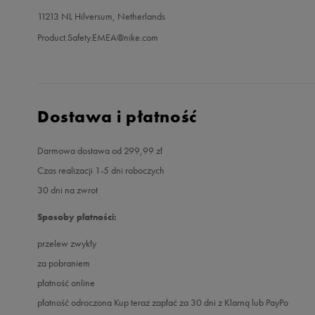
11213 NL Hilversum, Netherlands
Product.Safety.EMEA@nike.com
Dostawa i płatność
Darmowa dostawa od 299,99 zł
Czas realizacji 1-5 dni roboczych
30 dni na zwrot
Sposoby płatności:
przelew zwykły
za pobraniem
płatność online
płatność odroczona Kup teraz zapłać za 30 dni z Klarną lub PayPo