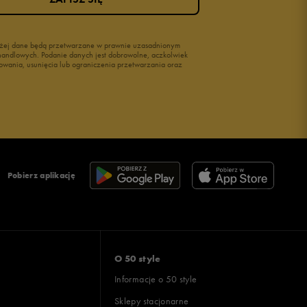
wyżej dane będą przetwarzane w prawnie uzasadnionym
i handlowych. Podanie danych jest dobrowolne, aczkolwiek
owania, usunięcia lub ograniczenia przetwarzania oraz
Pobierz aplikację
O 50 style
Informacje o 50 style
Sklepy stacjonarne