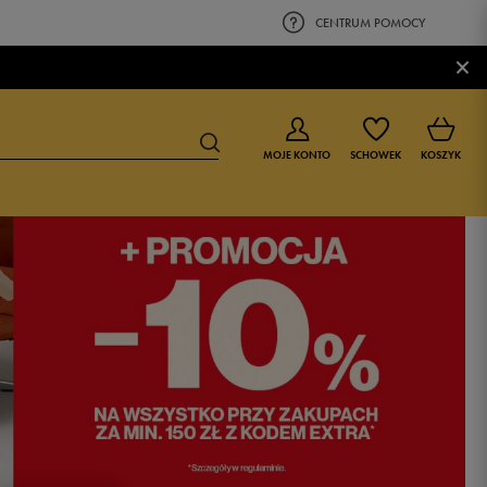
CENTRUM POMOCY
×
MOJE KONTO
SCHOWEK
KOSZYK
BUTY DLA CHŁOPCA
BUTY DLA DZIEWCZYNKI
0-4 lat
0-4 lat
4-8 lat
4-8 lat
9-16 lat
9-16 lat