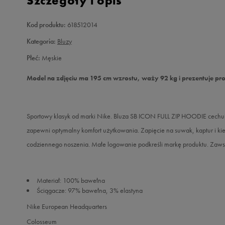
Szczegóły i opis
Kod produktu:
618512014
Kategoria:
Bluzy
Płeć:
Męskie
Model na zdjęciu ma 195 cm wzrostu, waży 92 kg i prezentuje pro
Sportowy klasyk od marki Nike. Bluza SB ICON FULL ZIP HOODIE cechuj
zapewni optymalny komfort użytkowania. Zapięcie na suwak, kaptur i ki
codziennego noszenia. Małe logowanie podkreśli markę produktu. Zawsz
Materiał: 100% bawełna
Ściągacze: 97% bawełna, 3% elastyna
Nike European Headquarters
Colosseum