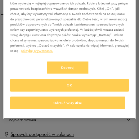
które wybierają – najlepiej dopasowane do ich potrzeb. Robimy to jednak przy pełnym
poszanowaniu bezpieczeństwa wszystkich danych osobowych. Kliknij „OK”, jeśli
chcesz, abyśmy wykorzystywali informacje o Twoich zachowaniach na naszej stronie
do przygotowania personalizowanych specjalnie dla Ciebie treści, w tym rekomendacji
produktów dopasowanych do Twoich potrzeb i zainteresowań, spersonalizowanych
NIKE BLUZA SB ICON FULL
reklam czy zapamiętywanie wybranych preferencji. W każdej chwili możesz zmienić
ZIP HOODIE
swoją decyzję i ustawienia dotyczące plików cookie wybierając „Dostosuj”. Jeśli nie
chcesz otrzymywać spersonalizowanej oferty produktów, dopasowanych do Twoich
preferencji, wybierz „Odrzuć wszystkie”. W celu uzyskania więcej informacji, przeczytaj
0.0
(
0
)
naszą
politykę prywatności.
49,99
zł
z Vat
Dostosuj
+ 250 PKT W
KLUBIE 50 STYLE
OK
Produkt niedostępny
Odrzuć wszystkie
Jeśli artykuł będzie ponownie dostępny, otrzymasz od nas powiadomienie.
Wybierz rozmiar
Sprawdź dostępność w salonach
XL
Powiadom o dostępności