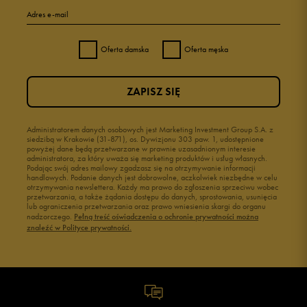
Adres e-mail
Oferta damska
Oferta męska
ZAPISZ SIĘ
Administratorem danych osobowych jest Marketing Investment Group S.A. z
siedzibą w Krakowie (31-871), os. Dywizjonu 303 paw. 1, udostępnione
powyżej dane będą przetwarzane w prawnie uzasadnionym interesie
administratora, za który uważa się marketing produktów i usług własnych.
Podając swój adres mailowy zgadzasz się na otrzymywanie informacji
handlowych. Podanie danych jest dobrowolne, aczkolwiek niezbędne w celu
otrzymywania newslettera. Każdy ma prawo do zgłoszenia sprzeciwu wobec
przetwarzania, a także żądania dostępu do danych, sprostowania, usunięcia
lub ograniczenia przetwarzania oraz prawo wniesienia skargi do organu
nadzorczego.
Pełną treść oświadczenia o ochronie prywatności można
znaleźć w Polityce prywatności.