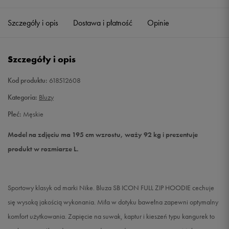
Szczegóły i opis
Dostawa i płatność
Opinie
XXL
Powiadom o dostępności
Szczegóły i opis
Kod produktu:
618512608
Kategoria:
Bluzy
Płeć:
Męskie
Model na zdjęciu ma 195 cm wzrostu, waży 92 kg i prezentuje
produkt w rozmiarze L.
Sportowy klasyk od marki Nike. Bluza SB ICON FULL ZIP HOODIE cechuje
się wysoką jakością wykonania. Miła w dotyku bawełna zapewni optymalny
komfort użytkowania. Zapięcie na suwak, kaptur i kieszeń typu kangurek to