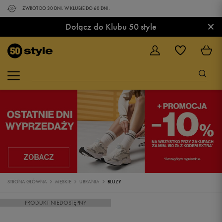
ZWROT DO 30 DNI. W KLUBIE DO 60 DNI.
×
Dołącz do Klubu 50 style
STRONA GŁÓWNA
MĘSKIE
UBRANIA
BLUZY
PRODUKT NIEDOSTĘPNY