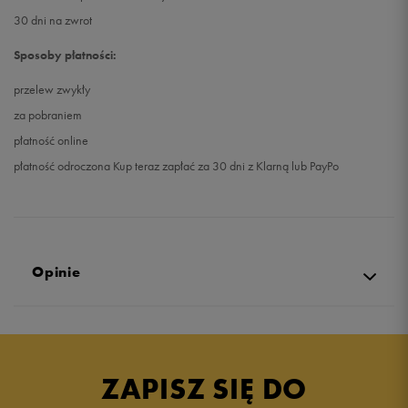
30 dni na zwrot
Sposoby płatności:
przelew zwykły
za pobraniem
płatność online
płatność odroczona Kup teraz zapłać za 30 dni z Klarną lub PayPo
Opinie
Produkt nie posiada recenzji
ZAPISZ SIĘ DO