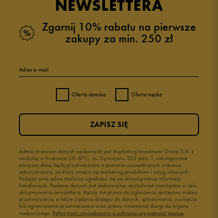
NEWSLETTERA
Zgarnij 10% rabatu na pierwsze
zakupy za min. 250 zł
Adres e-mail
Oferta damska
Oferta męska
ZAPISZ SIĘ
Administratorem danych osobowych jest Marketing Investment Group S.A. z
siedzibą w Krakowie (31-871), os. Dywizjonu 303 paw. 1, udostępnione
powyżej dane będą przetwarzane w prawnie uzasadnionym interesie
administratora, za który uważa się marketing produktów i usług własnych.
Podając swój adres mailowy zgadzasz się na otrzymywanie informacji
handlowych. Podanie danych jest dobrowolne, aczkolwiek niezbędne w celu
otrzymywania newslettera. Każdy ma prawo do zgłoszenia sprzeciwu wobec
przetwarzania, a także żądania dostępu do danych, sprostowania, usunięcia
lub ograniczenia przetwarzania oraz prawo wniesienia skargi do organu
nadzorczego.
Pełną treść oświadczenia o ochronie prywatności można