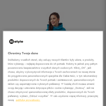
Chronimy Twoje dane
Dokładamy wszelkich starań, aby zakupy naszych Klientów były udane, a produkty,
które wybierają – najlepiej dopasowane do ich potrzeb. Robimy to jednak przy pełnym
poszanowaniu bezpieczeństwa wszystkich danych osobowych. Kliknij „OK”, jeśli
chcesz, abyśmy wykorzystywali informacje o Twoich zachowaniach na naszej stronie
do przygotowania personalizowanych specjalnie dla Ciebie treści, w tym rekomendacji
produktów dopasowanych do Twoich potrzeb i zainteresowań, spersonalizowanych
reklam czy zapamiętywanie wybranych preferencji. W każdej chwili możesz zmienić
swoją decyzję i ustawienia dotyczące plików cookie wybierając „Dostosuj”. Jeśli nie
1/6
chcesz otrzymywać spersonalizowanej oferty produktów, dopasowanych do Twoich
preferencji, wybierz „Odrzuć wszystkie”. W celu uzyskania więcej informacji, przeczytaj
naszą
politykę prywatności.