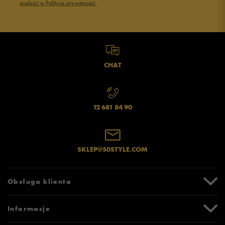
znaleźć w Polityce prywatności.
CHAT
12 681 84 90
SKLEP@50STYLE.COM
Obsługa klienta
Centrum Pomocy
Informacje
Zwroty i reklamacje