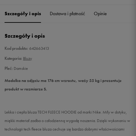
Szczegóły i opis
Dostawa i płatność
Opinie
S
Powiadom o dostępności
M
Powiadom o dostępności
Szczegóły i opis
L
Powiadom o dostępności
Kod produktu:
642663413
Kategoria:
Bluzy
Płeć:
Damskie
Modelka na zdjęciu ma 176 cm wzrostu, waży 55 kg i prezentuje
produkt w rozmiarze S.
Lekka i ciepła bluza TECH FLEECE HOODIE od marki Nike. Miły w dotyku,
miękki materiał zadba o całodzienną wygodę noszenia. Dzięki wykonaniu w
technologii tech fleece bluza cechuje się bardzo dobrymi właściwościami