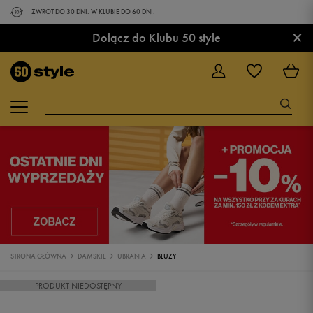
ZWROT DO 30 DNI. W KLUBIE DO 60 DNI.
×
Dołącz do Klubu 50 style
STRONA GŁÓWNA
DAMSKIE
UBRANIA
BLUZY
PRODUKT NIEDOSTĘPNY