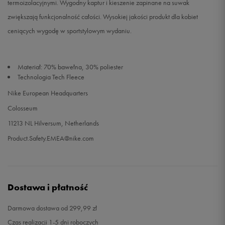
termoizolacyjnymi. Wygodny kaptur i kieszenie zapinane na suwak
zwiększają funkcjonalność całości. Wysokiej jakości produkt dla kobiet
ceniących wygodę w sportstylowym wydaniu.
Materiał: 70% bawełna, 30% poliester
Technologia Tech Fleece
Nike European Headquarters
Colosseum
11213 NL Hilversum, Netherlands
Product.Safety.EMEA@nike.com
Dostawa i płatność
Darmowa dostawa od 299,99 zł
Czas realizacji 1-5 dni roboczych