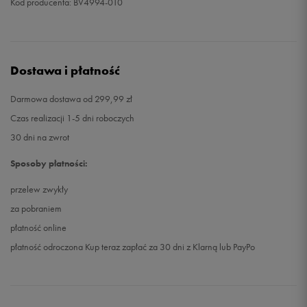
Kod producenta: BV4994-010
Dostawa i płatność
Darmowa dostawa od 299,99 zł
Czas realizacji 1-5 dni roboczych
30 dni na zwrot
Sposoby płatności:
przelew zwykły
za pobraniem
płatność online
płatność odroczona Kup teraz zapłać za 30 dni z Klarną lub PayPo