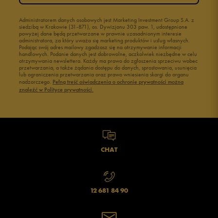
Administratorem danych osobowych jest Marketing Investment Group S.A. z
siedzibą w Krakowie (31-871), os. Dywizjonu 303 paw. 1, udostępnione
powyżej dane będą przetwarzane w prawnie uzasadnionym interesie
administratora, za który uważa się marketing produktów i usług własnych.
Podając swój adres mailowy zgadzasz się na otrzymywanie informacji
handlowych. Podanie danych jest dobrowolne, aczkolwiek niezbędne w celu
otrzymywania newslettera. Każdy ma prawo do zgłoszenia sprzeciwu wobec
przetwarzania, a także żądania dostępu do danych, sprostowania, usunięcia
lub ograniczenia przetwarzania oraz prawo wniesienia skargi do organu
nadzorczego.
Pełną treść oświadczenia o ochronie prywatności można
znaleźć w Polityce prywatności.
CHAT
12 681 84 90