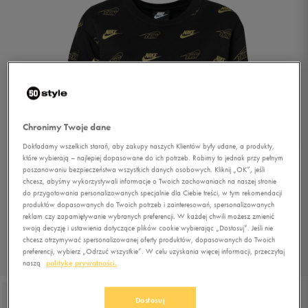
Chronimy Twoje dane
Dokładamy wszelkich starań, aby zakupy naszych Klientów były udane, a produkty,
które wybierają – najlepiej dopasowane do ich potrzeb. Robimy to jednak przy pełnym
poszanowaniu bezpieczeństwa wszystkich danych osobowych. Kliknij „OK”, jeśli
chcesz, abyśmy wykorzystywali informacje o Twoich zachowaniach na naszej stronie
do przygotowania personalizowanych specjalnie dla Ciebie treści, w tym rekomendacji
produktów dopasowanych do Twoich potrzeb i zainteresowań, spersonalizowanych
reklam czy zapamiętywanie wybranych preferencji. W każdej chwili możesz zmienić
swoją decyzję i ustawienia dotyczące plików cookie wybierając „Dostosuj”. Jeśli nie
chcesz otrzymywać spersonalizowanej oferty produktów, dopasowanych do Twoich
preferencji, wybierz „Odrzuć wszystkie”. W celu uzyskania więcej informacji, przeczytaj
1/2
naszą
politykę prywatności.
Dostosuj