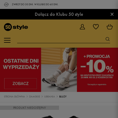
ZWROT DO 30 DNI. W KLUBIE DO 60 DNI.
×
Dołącz do Klubu 50 style
STRONA GŁÓWNA
DAMSKIE
UBRANIA
BLUZY
PRODUKT NIEDOSTĘPNY