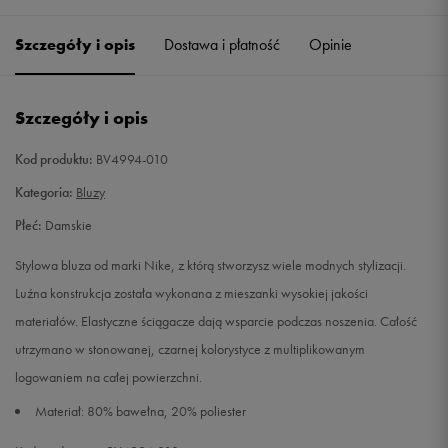
Szczegóły i opis
Dostawa i płatność
Opinie
S
Powiadom o dostępności
M
Powiadom o dostępności
Szczegóły i opis
L
Powiadom o dostępności
Kod produktu:
BV4994-010
Kategoria:
Bluzy
XL
Powiadom o dostępności
Płeć:
Damskie
XXL
Powiadom o dostępności
Stylowa bluza od marki Nike, z którą stworzysz wiele modnych stylizacji.
Luźna konstrukcja została wykonana z mieszanki wysokiej jakości
materiałów. Elastyczne ściągacze dają wsparcie podczas noszenia. Całość
utrzymano w stonowanej, czarnej kolorystyce z multiplikowanym
logowaniem na całej powierzchni.
Materiał: 80% bawełna, 20% poliester