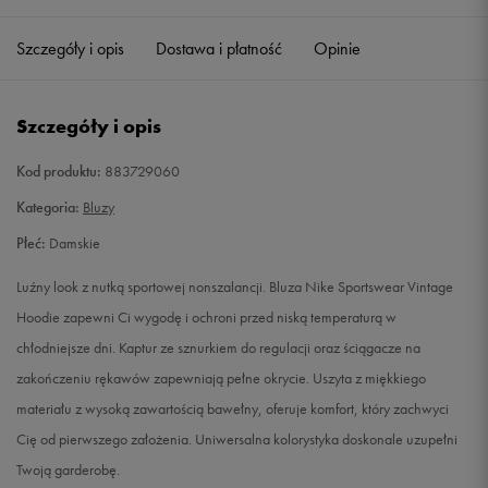
Szczegóły i opis
Dostawa i płatność
Opinie
S
Powiadom o dostępności
M
Powiadom o dostępności
Szczegóły i opis
L
Powiadom o dostępności
Kod produktu:
883729060
Kategoria:
Bluzy
XL
Powiadom o dostępności
Płeć:
Damskie
Luźny look z nutką sportowej nonszalancji. Bluza Nike Sportswear Vintage
Hoodie zapewni Ci wygodę i ochroni przed niską temperaturą w
chłodniejsze dni. Kaptur ze sznurkiem do regulacji oraz ściągacze na
zakończeniu rękawów zapewniają pełne okrycie. Uszyta z miękkiego
materiału z wysoką zawartością bawełny, oferuje komfort, który zachwyci
Cię od pierwszego założenia. Uniwersalna kolorystyka doskonale uzupełni
Twoją garderobę.