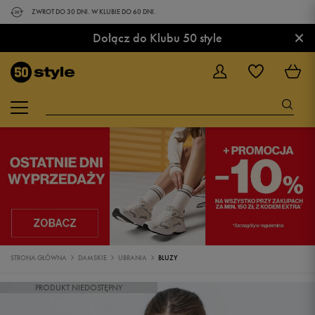
ZWROT DO 30 DNI. W KLUBIE DO 60 DNI.
×
Dołącz do Klubu 50 style
STRONA GŁÓWNA
DAMSKIE
UBRANIA
BLUZY
PRODUKT NIEDOSTĘPNY