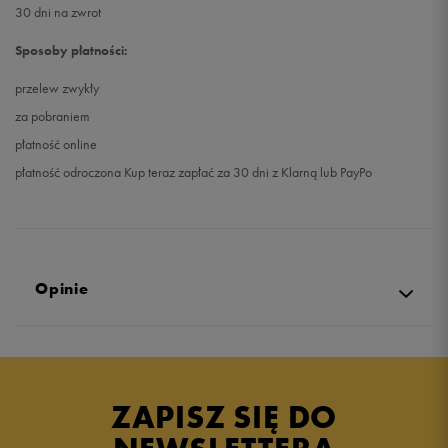
30 dni na zwrot
Sposoby płatności:
przelew zwykły
za pobraniem
płatność online
płatność odroczona Kup teraz zapłać za 30 dni z Klarną lub PayPo
Opinie
Produkt nie posiada recenzji
ZAPISZ SIĘ DO