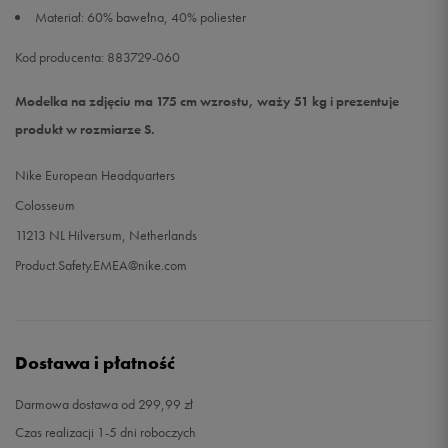
Materiał: 60% bawełna, 40% poliester
Kod producenta: 883729-060
Modelka na zdjęciu ma 175 cm wzrostu, waży 51 kg i prezentuje
produkt w rozmiarze S.
Nike European Headquarters
Colosseum
11213 NL Hilversum, Netherlands
Product.Safety.EMEA@nike.com
Dostawa i płatność
Darmowa dostawa od 299,99 zł
Czas realizacji 1-5 dni roboczych