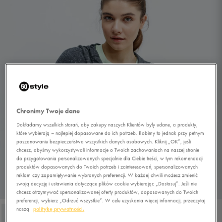
Chronimy Twoje dane
Dokładamy wszelkich starań, aby zakupy naszych Klientów były udane, a produkty,
które wybierają – najlepiej dopasowane do ich potrzeb. Robimy to jednak przy pełnym
poszanowaniu bezpieczeństwa wszystkich danych osobowych. Kliknij „OK”, jeśli
chcesz, abyśmy wykorzystywali informacje o Twoich zachowaniach na naszej stronie
do przygotowania personalizowanych specjalnie dla Ciebie treści, w tym rekomendacji
produktów dopasowanych do Twoich potrzeb i zainteresowań, spersonalizowanych
reklam czy zapamiętywanie wybranych preferencji. W każdej chwili możesz zmienić
swoją decyzję i ustawienia dotyczące plików cookie wybierając „Dostosuj”. Jeśli nie
1/4
chcesz otrzymywać spersonalizowanej oferty produktów, dopasowanych do Twoich
preferencji, wybierz „Odrzuć wszystkie”. W celu uzyskania więcej informacji, przeczytaj
naszą
politykę prywatności.