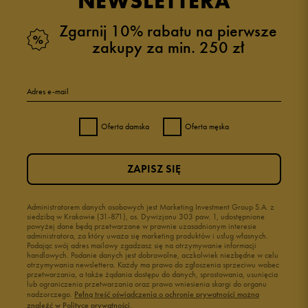
NEWSLETTERA
Zgarnij 10% rabatu na pierwsze
zakupy za min. 250 zł
Adres e-mail
Oferta damska
Oferta męska
ZAPISZ SIĘ
Administratorem danych osobowych jest Marketing Investment Group S.A. z
siedzibą w Krakowie (31-871), os. Dywizjonu 303 paw. 1, udostępnione
powyżej dane będą przetwarzane w prawnie uzasadnionym interesie
administratora, za który uważa się marketing produktów i usług własnych.
Podając swój adres mailowy zgadzasz się na otrzymywanie informacji
handlowych. Podanie danych jest dobrowolne, aczkolwiek niezbędne w celu
otrzymywania newslettera. Każdy ma prawo do zgłoszenia sprzeciwu wobec
przetwarzania, a także żądania dostępu do danych, sprostowania, usunięcia
lub ograniczenia przetwarzania oraz prawo wniesienia skargi do organu
nadzorczego.
Pełną treść oświadczenia o ochronie prywatności można
znaleźć w Polityce prywatności.