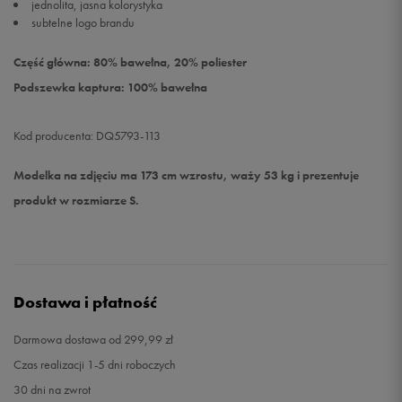
jednolita, jasna kolorystyka
subtelne logo brandu
Część główna: 80% bawełna, 20% poliester
Podszewka kaptura: 100% bawełna
Kod producenta: DQ5793-113
Modelka na zdjęciu ma 173 cm wzrostu, waży 53 kg i prezentuje
produkt w rozmiarze S.
Dostawa i płatność
Darmowa dostawa od 299,99 zł
Czas realizacji 1-5 dni roboczych
30 dni na zwrot