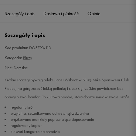
Szczegóły i opis
Dostawa i płatność
Opinie
S
Powiadom o dostępności
M
Powiadom o dostępności
Szczegóły i opis
L
Powiadom o dostępności
Kod produktu:
DQ5793-113
Kategoria:
Bluzy
XL
Powiadom o dostępności
Płeć:
Damskie
XXL
Powiadom o dostępności
Krótkie spacery bywają relaksujące! Wskocz w bluzę Nike Sportswear Club
Fleece, na górę zarzuć lekką pufferkę i ciesz się rześkim powietrzem bez
obawy o swój komfort. To kultowa hoodie, którą dobrze mieć w swojej szafie.
regularny krój
przytulna, szczotkowana od wewnątrz dzianina
prążkowane mankiety poprawiające dopasowanie
regulowany kaptur
kieszeń kangurka na przodzie