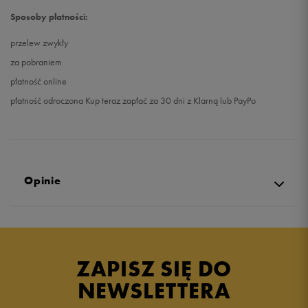
Sposoby płatności:
przelew zwykły
za pobraniem
płatność online
płatność odroczona Kup teraz zapłać za 30 dni z Klarną lub PayPo
Opinie
5.0
opinii klientów
126
z całego okresu
ZAPISZ SIĘ DO
zebranych i zweryfikowanych przez
NEWSLETTERA