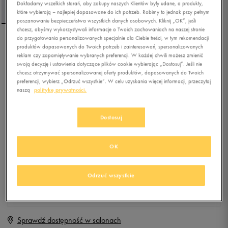
Dokładamy wszelkich starań, aby zakupy naszych Klientów były udane, a produkty,
które wybierają – najlepiej dopasowane do ich potrzeb. Robimy to jednak przy pełnym
poszanowaniu bezpieczeństwa wszystkich danych osobowych. Kliknij „OK”, jeśli
chcesz, abyśmy wykorzystywali informacje o Twoich zachowaniach na naszej stronie
do przygotowania personalizowanych specjalnie dla Ciebie treści, w tym rekomendacji
NIKE BLUZA Z KAPTUREM
produktów dopasowanych do Twoich potrzeb i zainteresowań, spersonalizowanych
reklam czy zapamiętywanie wybranych preferencji. W każdej chwili możesz zmienić
W NSW CLUB FLC STD PO
swoją decyzję i ustawienia dotyczące plików cookie wybierając „Dostosuj”. Jeśli nie
chcesz otrzymywać spersonalizowanej oferty produktów, dopasowanych do Twoich
5.0
(
126
)
preferencji, wybierz „Odrzuć wszystkie”. W celu uzyskania więcej informacji, przeczytaj
naszą
politykę prywatności.
149,99
zł
z Vat
+ 750 PKT W
KLUBIE 50 STYLE
Dostosuj
OK
Produkt niedostępny
Jeśli artykuł będzie ponownie dostępny, otrzymasz od nas powiadomienie.
Odrzuć wszystkie
Wybierz rozmiar
Sprawdź dostępność w salonach
XS
Powiadom o dostępności