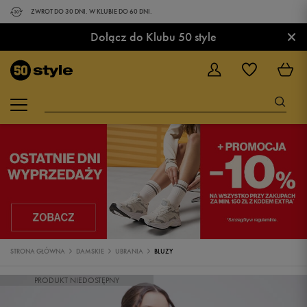
ZWROT DO 30 DNI. W KLUBIE DO 60 DNI.
×
Dołącz do Klubu 50 style
STRONA GŁÓWNA
DAMSKIE
UBRANIA
BLUZY
PRODUKT NIEDOSTĘPNY