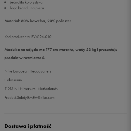
jednolita kolorystyka
logo brandu na piersi
Materiał: 80% bawełna, 20% poliester
Kod producenta: BV4124-010
Modelka na zdjęciu ma 177 cm wzrostu, waży 53 kg i prezentuje
produkt w rozmiarze S.
Nike European Headquarters
Colosseum
11213 NL Hilversum, Netherlands
Product.Safety.EMEA@nike.com
Dostawa i płatność