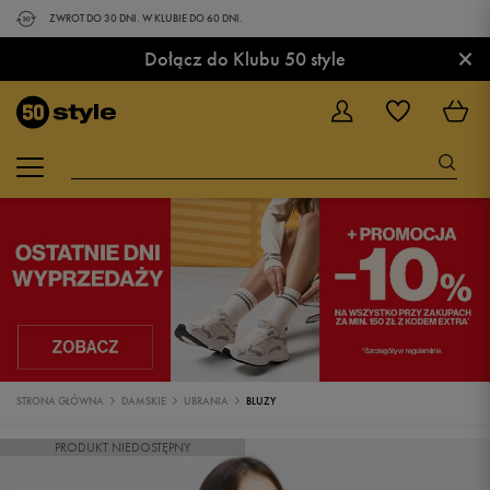
ZWROT DO 30 DNI. W KLUBIE DO 60 DNI.
×
Dołącz do Klubu 50 style
STRONA GŁÓWNA
DAMSKIE
UBRANIA
BLUZY
PRODUKT NIEDOSTĘPNY