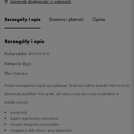
Sprawdź dostępność w salonach
XS
Powiadom o dostępności
Szczegóły i opis
Dostawa i płatność
Opinie
S
Powiadom o dostępności
M
Powiadom o dostępności
Szczegóły i opis
L
Powiadom o dostępności
Kod produktu:
BV4124-010
Kategoria:
Bluzy
XL
Powiadom o dostępności
Płeć:
Damskie
XXL
Powiadom o dostępności
Proste rozwiązania często są najlepsze. Ta bluza z oferty brandu Nike to na to
doskonały przykład. Noś ją tak, jak lubisz i czuj się w niej swobodnie w
każdej sytuacji.
prosty krój
kaptur regulowany sznurkiem
kieszeń kangurka na przodzie
ściągacz u dołu bluzy i przy rękawach