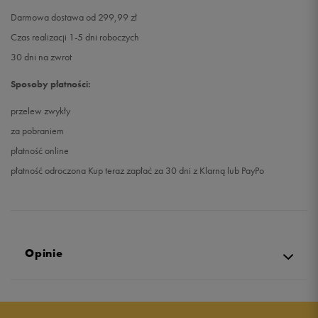
Darmowa dostawa od 299,99 zł
Czas realizacji 1-5 dni roboczych
30 dni na zwrot
Sposoby płatności:
przelew zwykły
za pobraniem
płatność online
płatność odroczona Kup teraz zapłać za 30 dni z Klarną lub PayPo
Opinie
4.9