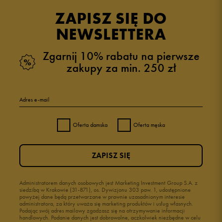
opinii klientów
48
z całego okresu
ZAPISZ SIĘ DO
zebranych i zweryfikowanych przez
NEWSLETTERA
Zgarnij 10% rabatu na pierwsze
zakupy za min. 250 zł
5
98%
Adres e-mail
4
0%
Oferta damska
Oferta męska
3
0%
ZAPISZ SIĘ
2
0%
1
Administratorem danych osobowych jest Marketing Investment Group S.A. z
2%
siedzibą w Krakowie (31-871), os. Dywizjonu 303 paw. 1, udostępnione
powyżej dane będą przetwarzane w prawnie uzasadnionym interesie
administratora, za który uważa się marketing produktów i usług własnych.
Podając swój adres mailowy zgadzasz się na otrzymywanie informacji
handlowych. Podanie danych jest dobrowolne, aczkolwiek niezbędne w celu