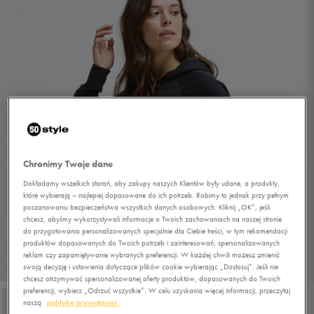
Chronimy Twoje dane
Dokładamy wszelkich starań, aby zakupy naszych Klientów były udane, a produkty,
które wybierają – najlepiej dopasowane do ich potrzeb. Robimy to jednak przy pełnym
poszanowaniu bezpieczeństwa wszystkich danych osobowych. Kliknij „OK”, jeśli
chcesz, abyśmy wykorzystywali informacje o Twoich zachowaniach na naszej stronie
do przygotowania personalizowanych specjalnie dla Ciebie treści, w tym rekomendacji
produktów dopasowanych do Twoich potrzeb i zainteresowań, spersonalizowanych
reklam czy zapamiętywanie wybranych preferencji. W każdej chwili możesz zmienić
1/4
swoją decyzję i ustawienia dotyczące plików cookie wybierając „Dostosuj”. Jeśli nie
chcesz otrzymywać spersonalizowanej oferty produktów, dopasowanych do Twoich
preferencji, wybierz „Odrzuć wszystkie”. W celu uzyskania więcej informacji, przeczytaj
naszą
politykę prywatności.