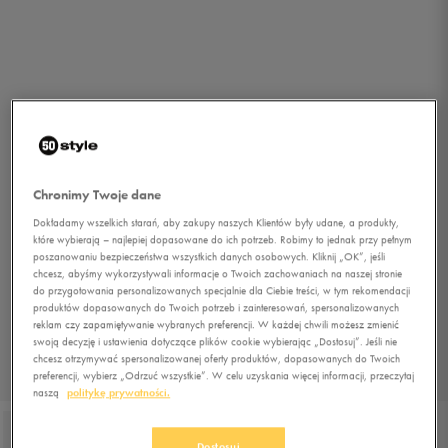
Chronimy Twoje dane
Dokładamy wszelkich starań, aby zakupy naszych Klientów były udane, a produkty,
które wybierają – najlepiej dopasowane do ich potrzeb. Robimy to jednak przy pełnym
poszanowaniu bezpieczeństwa wszystkich danych osobowych. Kliknij „OK”, jeśli
chcesz, abyśmy wykorzystywali informacje o Twoich zachowaniach na naszej stronie
do przygotowania personalizowanych specjalnie dla Ciebie treści, w tym rekomendacji
produktów dopasowanych do Twoich potrzeb i zainteresowań, spersonalizowanych
reklam czy zapamiętywanie wybranych preferencji. W każdej chwili możesz zmienić
swoją decyzję i ustawienia dotyczące plików cookie wybierając „Dostosuj”. Jeśli nie
chcesz otrzymywać spersonalizowanej oferty produktów, dopasowanych do Twoich
preferencji, wybierz „Odrzuć wszystkie”. W celu uzyskania więcej informacji, przeczytaj
1/4
naszą
politykę prywatności.
Dostosuj