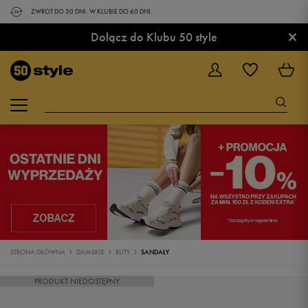
ZWROT DO 30 DNI. W KLUBIE DO 60 DNI.
×
Dołącz do Klubu 50 style
STRONA GŁÓWNA
DAMSKIE
BUTY
SANDAŁY
PRODUKT NIEDOSTĘPNY