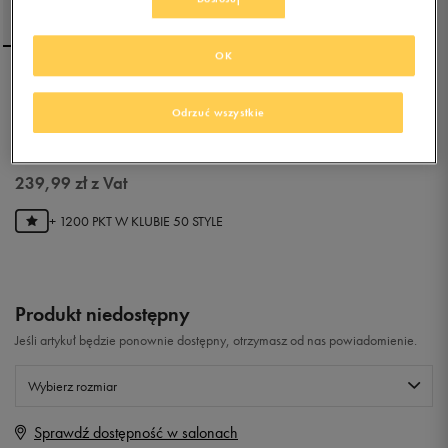
OK
NIKE CANYON
Odrzuć wszystkie
5.0
(
2
)
239,99
zł
z Vat
+ 1200 PKT W
KLUBIE 50 STYLE
Produkt niedostępny
Jeśli artykuł będzie ponownie dostępny, otrzymasz od nas powiadomienie.
Wybierz rozmiar
Sprawdź dostępność w salonach
Rozmiary EU
Rozmiary US