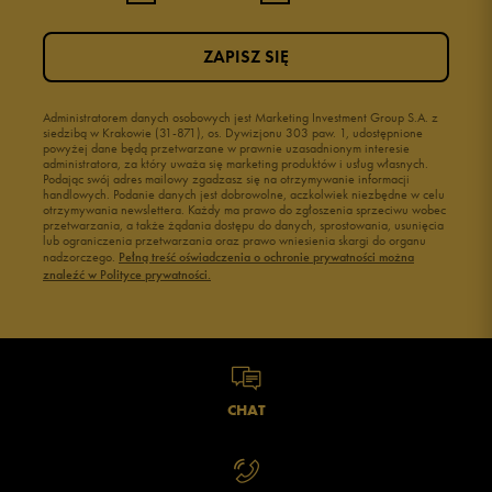
3
0%
ZAPISZ SIĘ
2
0%
1
Administratorem danych osobowych jest Marketing Investment Group S.A. z
0%
siedzibą w Krakowie (31-871), os. Dywizjonu 303 paw. 1, udostępnione
powyżej dane będą przetwarzane w prawnie uzasadnionym interesie
administratora, za który uważa się marketing produktów i usług własnych.
Podając swój adres mailowy zgadzasz się na otrzymywanie informacji
handlowych. Podanie danych jest dobrowolne, aczkolwiek niezbędne w celu
otrzymywania newslettera. Każdy ma prawo do zgłoszenia sprzeciwu wobec
przetwarzania, a także żądania dostępu do danych, sprostowania, usunięcia
lub ograniczenia przetwarzania oraz prawo wniesienia skargi do organu
Jak zbieramy opinie?
nadzorczego.
Pełną treść oświadczenia o ochronie prywatności można
znaleźć w Polityce prywatności.
Opinie klientów
Wyczyść
Szukaj
CHAT