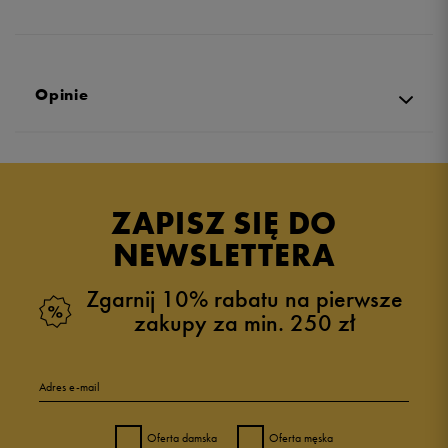
Opinie
5.0
opinii klientów
2
z całego okresu
ZAPISZ SIĘ DO
zebranych i zweryfikowanych przez
NEWSLETTERA
Zgarnij 10% rabatu na pierwsze
zakupy za min. 250 zł
5
100%
Adres e-mail
4
0%
Oferta damska
Oferta męska