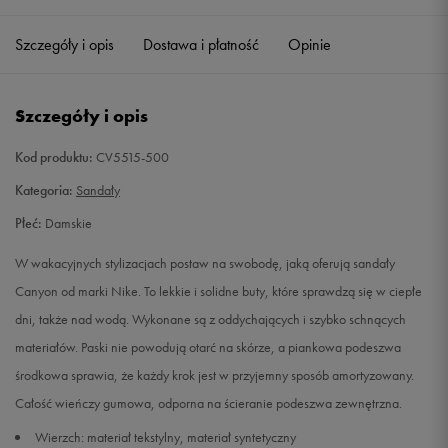
36,5
23 cm
Powiadom o dostępności
Szczegóły i opis
Dostawa i płatność
Opinie
38
24 cm
Powiadom o dostępności
Szczegóły i opis
39
25 cm
Powiadom o dostępności
Kod produktu:
CV5515-500
40,5
26 cm
Powiadom o dostępności
Kategoria:
Sandały
Płeć:
Damskie
42
27 cm
Powiadom o dostępności
W wakacyjnych stylizacjach postaw na swobodę, jaką oferują sandały
Canyon od marki Nike. To lekkie i solidne buty, które sprawdzą się w ciepłe
dni, także nad wodą. Wykonane są z oddychających i szybko schnących
materiałów. Paski nie powodują otarć na skórze, a piankowa podeszwa
środkowa sprawia, że każdy krok jest w przyjemny sposób amortyzowany.
Całość wieńczy gumowa, odporna na ścieranie podeszwa zewnętrzna.
Wierzch: materiał tekstylny, materiał syntetyczny