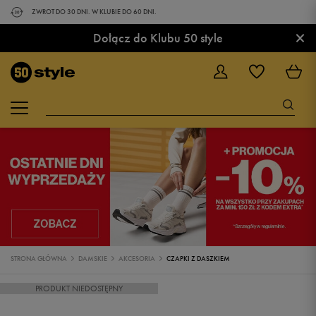
ZWROT DO 30 DNI. W KLUBIE DO 60 DNI.
×
Dołącz do Klubu 50 style
STRONA GŁÓWNA
DAMSKIE
AKCESORIA
CZAPKI Z DASZKIEM
PRODUKT NIEDOSTĘPNY