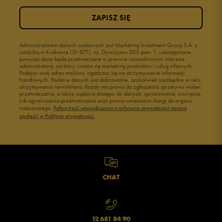
ZAPISZ SIĘ
Administratorem danych osobowych jest Marketing Investment Group S.A. z
siedzibą w Krakowie (31-871), os. Dywizjonu 303 paw. 1, udostępnione
powyżej dane będą przetwarzane w prawnie uzasadnionym interesie
administratora, za który uważa się marketing produktów i usług własnych.
Podając swój adres mailowy zgadzasz się na otrzymywanie informacji
handlowych. Podanie danych jest dobrowolne, aczkolwiek niezbędne w celu
otrzymywania newslettera. Każdy ma prawo do zgłoszenia sprzeciwu wobec
przetwarzania, a także żądania dostępu do danych, sprostowania, usunięcia
lub ograniczenia przetwarzania oraz prawo wniesienia skargi do organu
nadzorczego.
Pełną treść oświadczenia o ochronie prywatności można
znaleźć w Polityce prywatności.
CHAT
12 681 84 90