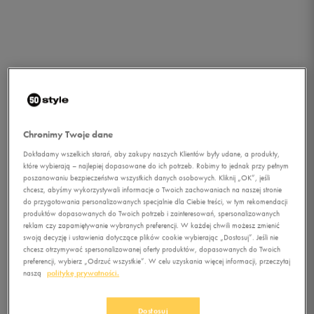
Chronimy Twoje dane
Dokładamy wszelkich starań, aby zakupy naszych Klientów były udane, a produkty,
które wybierają – najlepiej dopasowane do ich potrzeb. Robimy to jednak przy pełnym
poszanowaniu bezpieczeństwa wszystkich danych osobowych. Kliknij „OK”, jeśli
chcesz, abyśmy wykorzystywali informacje o Twoich zachowaniach na naszej stronie
do przygotowania personalizowanych specjalnie dla Ciebie treści, w tym rekomendacji
produktów dopasowanych do Twoich potrzeb i zainteresowań, spersonalizowanych
reklam czy zapamiętywanie wybranych preferencji. W każdej chwili możesz zmienić
swoją decyzję i ustawienia dotyczące plików cookie wybierając „Dostosuj”. Jeśli nie
chcesz otrzymywać spersonalizowanej oferty produktów, dopasowanych do Twoich
preferencji, wybierz „Odrzuć wszystkie”. W celu uzyskania więcej informacji, przeczytaj
1/2
naszą
politykę prywatności.
Dostosuj