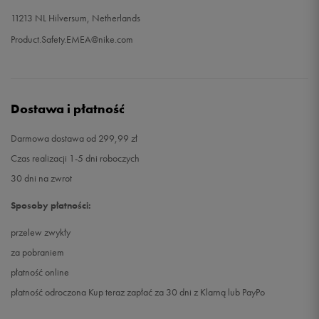
11213 NL Hilversum, Netherlands
Product.Safety.EMEA@nike.com
Dostawa i płatność
Darmowa dostawa od 299,99 zł
Czas realizacji 1-5 dni roboczych
30 dni na zwrot
Sposoby płatności:
przelew zwykły
za pobraniem
płatność online
płatność odroczona Kup teraz zapłać za 30 dni z Klarną lub PayPo