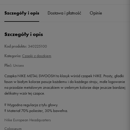
Szczegóły i opis
Dostawa i płatność
Opinie
Szczegóły i opis
Kod produktu:
340225100
Kategoria:
Czapki z daszkiem
Płeć:
Unisex
Czapka NIKE METAL SWOOSH to klasyk wśród czapek NIKE. Prosty, gładki
fason w białym kolorze pasuje każdemu i do każdego stroju, małe logowanie
na przodzie metalowym znaczkiem w srebrnym kolorze daje jeszcze bardziej
delikatny wzór tej czapce.
? Wygodna regulacja z tyłu głowy.
? Materiał 70% poliester, 30% bawełna.
Nike European Headquarters
Colosseum