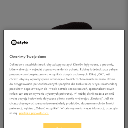
Chronimy Twoje dane
Dokładamy wszelkich starań, aby zakupy naszych Klientów były udane, a produkty,
które wybierają – najlepiej dopasowane do ich potrzeb. Robimy to jednak przy pełnym
poszanowaniu bezpieczeństwa wszystkich danych osobowych. Kliknij „OK”, jeśli
chcesz, abyśmy wykorzystywali informacje o Twoich zachowaniach na naszej stronie
do przygotowania personalizowanych specjalnie dla Ciebie treści, w tym rekomendacji
produktów dopasowanych do Twoich potrzeb i zainteresowań, spersonalizowanych
reklam czy zapamiętywanie wybranych preferencji. W każdej chwili możesz zmienić
swoją decyzję i ustawienia dotyczące plików cookie wybierając „Dostosuj”. Jeśli nie
chcesz otrzymywać spersonalizowanej oferty produktów, dopasowanych do Twoich
1/3
preferencji, wybierz „Odrzuć wszystkie”. W celu uzyskania więcej informacji, przeczytaj
naszą
politykę prywatności.