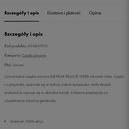
Szczegóły i opis
Dostawa i płatność
Opinie
Szczegóły i opis
Kod produktu:
603847010
Kategoria:
Czapki zimowe
Płeć:
Unisex
Uniwersalna czapka zimowa RIB PEAK BEANIE WERE od marki Nike. Ciepła
i wytrzymała, sparwdzi się w trakcie niskich temperatur. Mały daszek
znakomicie wpisuje się w aktualne trendy. Ciekawa propozycja na
uzupełnienie zimowej garderoby.
Materiał: 100% akryl