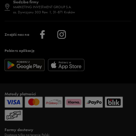
Siedziba firmy
Jak wybrać buty na zimę?
Stylizacje damskie
Sklepy stacjonarne
MARKETING INVESTMENT GROUP S.A.
os. Dywizjonu 303 Paw. 1, 31-871 Kraków
Więcej >
Klub 50 style
Regulamin sklepu 50 style
Praca
Regulamin aplikacji 50 style
Informacje o firmie
Więcej regulaminów >
Znajdź nas na
Pobierz aplikację
Metody płatności
Formy dostawy
Dostawa tylko na terenie Polski