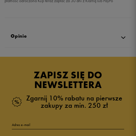
płatność odroczona Kup teraz zapłać za 30 dni z Klarną lub PayPo
Opinie
Produkt nie posiada recenzji
ZAPISZ SIĘ DO
NEWSLETTERA
Zgarnij 10% rabatu na pierwsze
zakupy za min. 250 zł
Adres e-mail