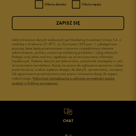
Oferta damska
Oferta męska
ZAPISZ SIĘ
Administratorem danych osobowych jest Marketing Investment Group S.A. z
siedzibą w Krakowie (31-871), os. Dywizjonu 303 paw. 1, udostępnione
powyżej dane będą przetwarzane w prawnie uzasadnionym interesie
administratora, za który uważa się marketing produktów i usług własnych.
Podając swój adres mailowy zgadzasz się na otrzymywanie informacji
handlowych. Podanie danych jest dobrowolne, aczkolwiek niezbędne w celu
otrzymywania newslettera. Każdy ma prawo do zgłoszenia sprzeciwu wobec
przetwarzania, a także żądania dostępu do danych, sprostowania, usunięcia
lub ograniczenia przetwarzania oraz prawo wniesienia skargi do organu
nadzorczego.
Pełną treść oświadczenia o ochronie prywatności można
znaleźć w Polityce prywatności.
CHAT