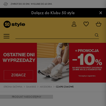
ZWROT DO 30 DNI. W KLUBIE DO 60 DNI.
×
Dołącz do Klubu 50 style
STRONA GŁÓWNA
DAMSKIE
AKCESORIA
CZAPKI ZIMOWE
PRODUKT NIEDOSTĘPNY