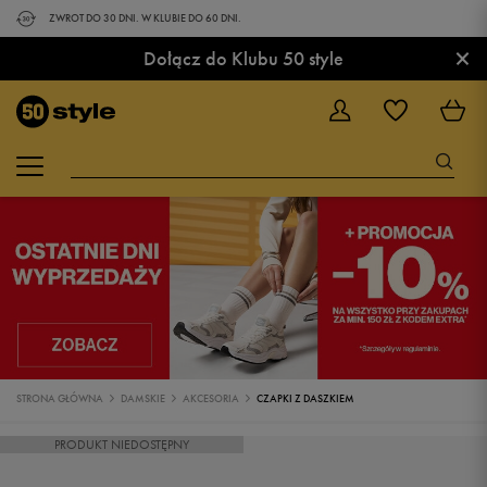
ZWROT DO 30 DNI. W KLUBIE DO 60 DNI.
×
Dołącz do Klubu 50 style
STRONA GŁÓWNA
DAMSKIE
AKCESORIA
CZAPKI Z DASZKIEM
PRODUKT NIEDOSTĘPNY