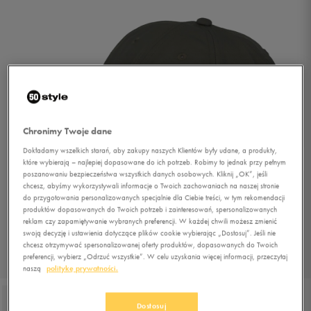
Chronimy Twoje dane
Dokładamy wszelkich starań, aby zakupy naszych Klientów były udane, a produkty,
które wybierają – najlepiej dopasowane do ich potrzeb. Robimy to jednak przy pełnym
poszanowaniu bezpieczeństwa wszystkich danych osobowych. Kliknij „OK”, jeśli
chcesz, abyśmy wykorzystywali informacje o Twoich zachowaniach na naszej stronie
do przygotowania personalizowanych specjalnie dla Ciebie treści, w tym rekomendacji
produktów dopasowanych do Twoich potrzeb i zainteresowań, spersonalizowanych
reklam czy zapamiętywanie wybranych preferencji. W każdej chwili możesz zmienić
swoją decyzję i ustawienia dotyczące plików cookie wybierając „Dostosuj”. Jeśli nie
chcesz otrzymywać spersonalizowanej oferty produktów, dopasowanych do Twoich
preferencji, wybierz „Odrzuć wszystkie”. W celu uzyskania więcej informacji, przeczytaj
1/3
naszą
politykę prywatności.
Dostosuj