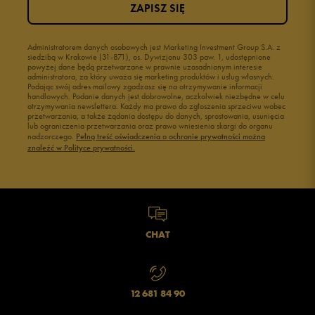
ZAPISZ SIĘ
Administratorem danych osobowych jest Marketing Investment Group S.A. z
siedzibą w Krakowie (31-871), os. Dywizjonu 303 paw. 1, udostępnione
powyżej dane będą przetwarzane w prawnie uzasadnionym interesie
administratora, za który uważa się marketing produktów i usług własnych.
Podając swój adres mailowy zgadzasz się na otrzymywanie informacji
handlowych. Podanie danych jest dobrowolne, aczkolwiek niezbędne w celu
otrzymywania newslettera. Każdy ma prawo do zgłoszenia sprzeciwu wobec
przetwarzania, a także żądania dostępu do danych, sprostowania, usunięcia
lub ograniczenia przetwarzania oraz prawo wniesienia skargi do organu
nadzorczego.
Pełną treść oświadczenia o ochronie prywatności można
znaleźć w Polityce prywatności.
CHAT
12 681 84 90