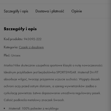
Szczegóły i opis
Dostawa i płatność
Opinie
Szczegóły i opis
Kod produktu:
943092-222
Kategoria:
Czapki z daszkiem
Płeć:
Unisex
Marka Nike skutecznie uzupełnia sportowe klasyki o nutę nowoczesności.
Idealnym przykładem jest bejsbolówka SPORTSWEAR. Materiał Dri-FIT
absorbuje wilgoć, tworząc przyjemne uczucie suchości. Wygięty daszek
ochroni oczy przed ostrym słońcem, a szereg wywietrzników zadba o
cyrkulację powietrza. Łatwe dopasowanie umożliwia regulowany pasek.
Całość podkreśla metalowy znaczek Swoosh.
Materiał: 100% poliester z recyklingu