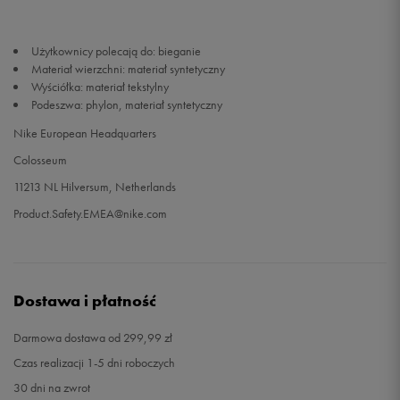
46
30 cm
Powiadom o dostępności
Użytkownicy polecają do: bieganie
Materiał wierzchni: materiał syntetyczny
47,5
31 cm
Powiadom o dostępności
Wyściółka: materiał tekstylny
Podeszwa: phylon, materiał syntetyczny
48,5
32 cm
Powiadom o dostępności
Nike European Headquarters
Colosseum
11213 NL Hilversum, Netherlands
Product.Safety.EMEA@nike.com
Dostawa i płatność
Darmowa dostawa od 299,99 zł
Czas realizacji 1-5 dni roboczych
30 dni na zwrot