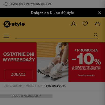
ZWROT DO 30 DNI. W KLUBIE DO 60 DNI.
×
Dołącz do Klubu 50 style
STRONA GŁÓWNA
MĘSKIE
BUTY
BUTY DO BIEGANIA
PRODUKT NIEDOSTĘPNY