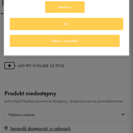
Dostosuj
OK
NIKE DART 12
Odrzuć wszystkie
0.0
(
0
)
89,99
zł
z Vat
+ 450 PKT W
KLUBIE 50 STYLE
Produkt niedostępny
Jeśli artykuł będzie ponownie dostępny, otrzymasz od nas powiadomienie.
Wybierz rozmiar
Sprawdź dostępność w salonach
Rozmiary EU
Rozmiary US