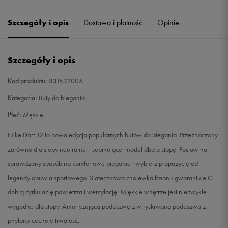
40,5
25,5 cm
Powiadom o dostępności
Szczegóły i opis
Dostawa i płatność
Opinie
41
26 cm
Powiadom o dostępności
Szczegóły i opis
42
26,5 cm
Powiadom o dostępności
Kod produktu:
831532005
42,5
27 cm
Powiadom o dostępności
Kategoria:
Buty do biegania
Płeć:
Męskie
43
27,5 cm
Powiadom o dostępności
Nike Dart 12 to nowa edycja popularnych butów do biegania. Przeznaczony
44
28 cm
Powiadom o dostępności
zarówno dla stopy neutralnej i supinującej model dba o stopę. Postaw na
sprawdzony sposób na komfortowe bieganie i wybierz propozycję od
44,5
28,5 cm
Powiadom o dostępności
legendy obuwia sportowego. Siateczkowa cholewka fasonu gwarantuje Ci
dobrą cyrkulację powietrza i wentylację. Miękkie wnętrze jest niezwykle
45
29 cm
Powiadom o dostępności
wygodne dla stopy. Amortyzującą podeszwę z wtryskiwaną podeszwa z
phylonu cechuje trwałość.
45,5
29,5 cm
Powiadom o dostępności