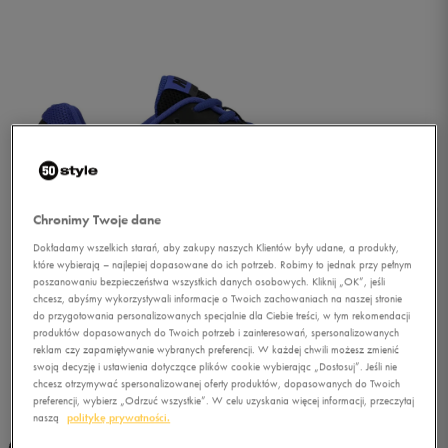
Chronimy Twoje dane
Dokładamy wszelkich starań, aby zakupy naszych Klientów były udane, a produkty,
które wybierają – najlepiej dopasowane do ich potrzeb. Robimy to jednak przy pełnym
poszanowaniu bezpieczeństwa wszystkich danych osobowych. Kliknij „OK”, jeśli
chcesz, abyśmy wykorzystywali informacje o Twoich zachowaniach na naszej stronie
do przygotowania personalizowanych specjalnie dla Ciebie treści, w tym rekomendacji
produktów dopasowanych do Twoich potrzeb i zainteresowań, spersonalizowanych
reklam czy zapamiętywanie wybranych preferencji. W każdej chwili możesz zmienić
swoją decyzję i ustawienia dotyczące plików cookie wybierając „Dostosuj”. Jeśli nie
1/5
chcesz otrzymywać spersonalizowanej oferty produktów, dopasowanych do Twoich
preferencji, wybierz „Odrzuć wszystkie”. W celu uzyskania więcej informacji, przeczytaj
naszą
politykę prywatności.