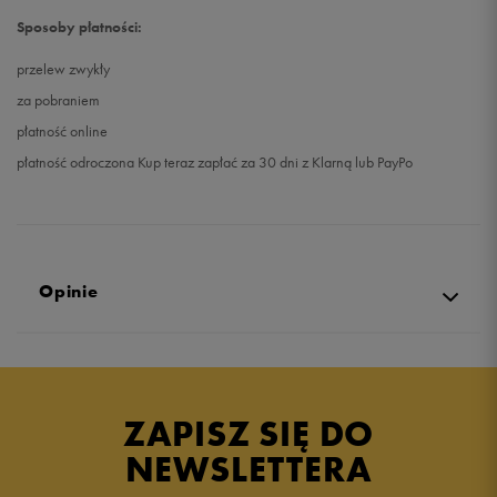
Sposoby płatności:
przelew zwykły
za pobraniem
płatność online
płatność odroczona Kup teraz zapłać za 30 dni z Klarną lub PayPo
Opinie
Produkt nie posiada recenzji
ZAPISZ SIĘ DO
NEWSLETTERA