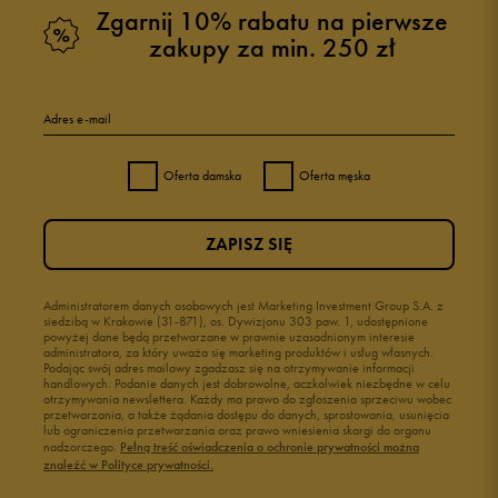
Zgarnij 10% rabatu na pierwsze
zakupy za min. 250 zł
Adres e-mail
Oferta damska
Oferta męska
ZAPISZ SIĘ
Administratorem danych osobowych jest Marketing Investment Group S.A. z
siedzibą w Krakowie (31-871), os. Dywizjonu 303 paw. 1, udostępnione
powyżej dane będą przetwarzane w prawnie uzasadnionym interesie
administratora, za który uważa się marketing produktów i usług własnych.
Podając swój adres mailowy zgadzasz się na otrzymywanie informacji
handlowych. Podanie danych jest dobrowolne, aczkolwiek niezbędne w celu
otrzymywania newslettera. Każdy ma prawo do zgłoszenia sprzeciwu wobec
przetwarzania, a także żądania dostępu do danych, sprostowania, usunięcia
lub ograniczenia przetwarzania oraz prawo wniesienia skargi do organu
nadzorczego.
Pełną treść oświadczenia o ochronie prywatności można
znaleźć w Polityce prywatności.