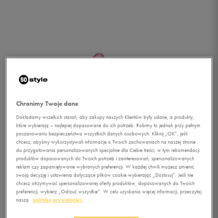
Chronimy Twoje dane
Dokładamy wszelkich starań, aby zakupy naszych Klientów były udane, a produkty,
które wybierają – najlepiej dopasowane do ich potrzeb. Robimy to jednak przy pełnym
poszanowaniu bezpieczeństwa wszystkich danych osobowych. Kliknij „OK”, jeśli
chcesz, abyśmy wykorzystywali informacje o Twoich zachowaniach na naszej stronie
do przygotowania personalizowanych specjalnie dla Ciebie treści, w tym rekomendacji
produktów dopasowanych do Twoich potrzeb i zainteresowań, spersonalizowanych
reklam czy zapamiętywanie wybranych preferencji. W każdej chwili możesz zmienić
swoją decyzję i ustawienia dotyczące plików cookie wybierając „Dostosuj”. Jeśli nie
chcesz otrzymywać spersonalizowanej oferty produktów, dopasowanych do Twoich
1/2
preferencji, wybierz „Odrzuć wszystkie”. W celu uzyskania więcej informacji, przeczytaj
naszą
politykę prywatności.