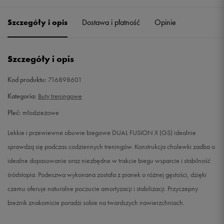
35,5
22,5 cm
Powiadom o dostępności
Szczegóły i opis
Dostawa i płatność
Opinie
36
23 cm
Powiadom o dostępności
Szczegóły i opis
36,5
23,5 cm
Powiadom o dostępności
Kod produktu:
716898601
37,5
23,5 cm
Powiadom o dostępności
Kategoria:
Buty treningowe
Płeć:
młodzieżowe
38
24 cm
Powiadom o dostępności
Lekkie i przewiewne obuwie biegowe DUAL FUSION X (GS) idealnie
38,5
24 cm
Powiadom o dostępności
sprawdzą się podczas codziennych treningów. Konstrukcja cholewki zadba o
idealne dopasowanie oraz niezbędne w trakcie biegu wsparcie i stabilność
39
24,5 cm
Powiadom o dostępności
śródstopia. Podeszwa wykonana została z pianek o różnej gęstości, dzięki
czemu oferuje naturalne poczucie amortyzacji i stabilizacji. Przyczepny
40
25 cm
Powiadom o dostępności
bieżnik znakomicie poradzi sobie na twardszych nawierzchniach.