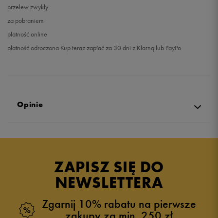
przelew zwykły
za pobraniem
płatność online
płatność odroczona Kup teraz zapłać za 30 dni z Klarną lub PayPo
Opinie
Produkt nie posiada recenzji
ZAPISZ SIĘ DO
NEWSLETTERA
Zgarnij 10% rabatu na pierwsze
zakupy za min. 250 zł