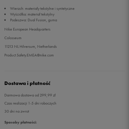
Wierzch: materiały tekstylne i syntetyczne
Wyściółka: materiał tekstylny
Podeszwa: Dual Fusion, guma
Nike European Headquarters
Colosseum
11213 NL Hilversum, Netherlands
Product.Safety.EMEA@nike.com
Dostawa i płatność
Darmowa dostawa od 299,99 zł
Czas realizacji 1-5 dni roboczych
30 dni na zwrot
Sposoby płatności: