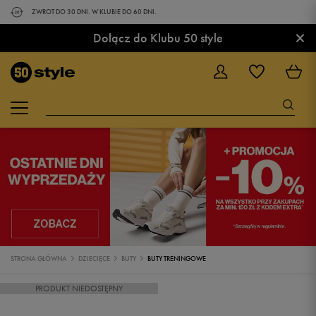
ZWROT DO 30 DNI. W KLUBIE DO 60 DNI.
×
Dołącz do Klubu 50 style
STRONA GŁÓWNA
DZIECIĘCE
BUTY
BUTY TRENINGOWE
PRODUKT NIEDOSTĘPNY