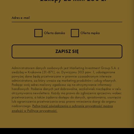
Adres e-mail
Oferta damska
Oferta męska
ZAPISZ SIĘ
Administratorem danych osobowych jest Marketing Investment Group S.A. z
siedzibą w Krakowie (31-871), os. Dywizjonu 303 paw. 1, udostępnione
powyżej dane będą przetwarzane w prawnie uzasadnionym interesie
administratora, za który uważa się marketing produktów i usług własnych.
Podając swój adres mailowy zgadzasz się na otrzymywanie informacji
handlowych. Podanie danych jest dobrowolne, aczkolwiek niezbędne w celu
otrzymywania newslettera. Każdy ma prawo do zgłoszenia sprzeciwu wobec
przetwarzania, a także żądania dostępu do danych, sprostowania, usunięcia
lub ograniczenia przetwarzania oraz prawo wniesienia skargi do organu
nadzorczego.
Pełną treść oświadczenia o ochronie prywatności można
znaleźć w Polityce prywatności.