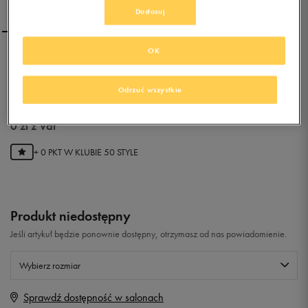
Dostosuj
OK
NIKE DUAL FUSION X (GS)
Odrzuć wszystkie
0.0
(
0
)
0
zł
z Vat
+ 0 PKT W
KLUBIE 50 STYLE
Produkt niedostępny
Jeśli artykuł będzie ponownie dostępny, otrzymasz od nas powiadomienie.
Wybierz rozmiar
Sprawdź dostępność w salonach
Rozmiary EU
Rozmiary US