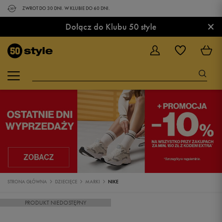
ZWROT DO 30 DNI. W KLUBIE DO 60 DNI.
×
Dołącz do Klubu 50 style
STRONA GŁÓWNA
DZIECIĘCE
MARKI
NIKE
PRODUKT NIEDOSTĘPNY