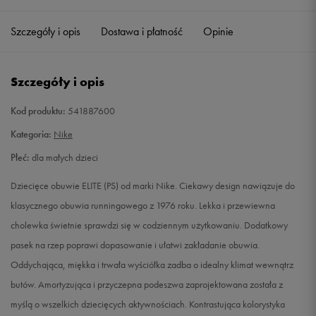
27,5
16,5 cm
Powiadom o dostępności
Szczegóły i opis
Dostawa i płatność
Opinie
28
17 cm
Powiadom o dostępności
Szczegóły i opis
28,5
17,5 cm
Powiadom o dostępności
Kod produktu:
541887600
29,5
18 cm
Powiadom o dostępności
Kategoria:
Nike
Płeć:
dla małych dzieci
30
18,5 cm
Powiadom o dostępności
Dziecięce obuwie ELITE (PS) od marki Nike. Ciekawy design nawiązuje do
31
19 cm
Powiadom o dostępności
klasycznego obuwia runningowego z 1976 roku. Lekka i przewiewna
cholewka świetnie sprawdzi się w codziennym użytkowaniu. Dodatkowy
31,5
19,5 cm
Powiadom o dostępności
pasek na rzep poprawi dopasowanie i ułatwi zakładanie obuwia.
Oddychająca, miękka i trwała wyściółka zadba o idealny klimat wewnątrz
32
20 cm
Powiadom o dostępności
butów. Amortyzująca i przyczepna podeszwa zaprojektowana została z
myślą o wszelkich dziecięcych aktywnościach. Kontrastująca kolorystyka
33
20,5 cm
Powiadom o dostępności