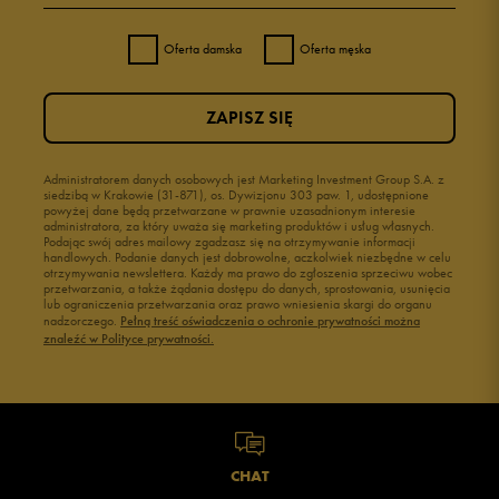
Oferta damska
Oferta męska
ZAPISZ SIĘ
Administratorem danych osobowych jest Marketing Investment Group S.A. z
siedzibą w Krakowie (31-871), os. Dywizjonu 303 paw. 1, udostępnione
powyżej dane będą przetwarzane w prawnie uzasadnionym interesie
administratora, za który uważa się marketing produktów i usług własnych.
Podając swój adres mailowy zgadzasz się na otrzymywanie informacji
handlowych. Podanie danych jest dobrowolne, aczkolwiek niezbędne w celu
otrzymywania newslettera. Każdy ma prawo do zgłoszenia sprzeciwu wobec
przetwarzania, a także żądania dostępu do danych, sprostowania, usunięcia
lub ograniczenia przetwarzania oraz prawo wniesienia skargi do organu
nadzorczego.
Pełną treść oświadczenia o ochronie prywatności można
znaleźć w Polityce prywatności.
CHAT