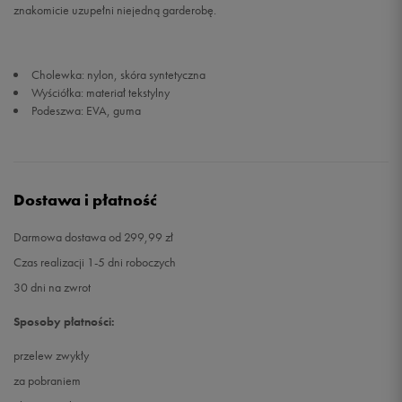
znakomicie uzupełni niejedną garderobę.
33,5
21 cm
Powiadom o dostępności
Cholewka: nylon, skóra syntetyczna
34
21,5 cm
Powiadom o dostępności
Wyściółka: materiał tekstylny
Podeszwa: EVA, guma
35
22 cm
Powiadom o dostępności
Dostawa i płatność
Darmowa dostawa od 299,99 zł
Czas realizacji 1-5 dni roboczych
30 dni na zwrot
Sposoby płatności:
przelew zwykły
za pobraniem