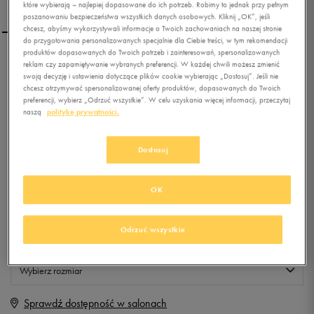
które wybierają – najlepiej dopasowane do ich potrzeb. Robimy to jednak przy pełnym
poszanowaniu bezpieczeństwa wszystkich danych osobowych. Kliknij „OK”, jeśli
chcesz, abyśmy wykorzystywali informacje o Twoich zachowaniach na naszej stronie
do przygotowania personalizowanych specjalnie dla Ciebie treści, w tym rekomendacji
produktów dopasowanych do Twoich potrzeb i zainteresowań, spersonalizowanych
NIKE ELITE (PS)
reklam czy zapamiętywanie wybranych preferencji. W każdej chwili możesz zmienić
swoją decyzję i ustawienia dotyczące plików cookie wybierając „Dostosuj”. Jeśli nie
chcesz otrzymywać spersonalizowanej oferty produktów, dopasowanych do Twoich
preferencji, wybierz „Odrzuć wszystkie”. W celu uzyskania więcej informacji, przeczytaj
0.0
(
0
)
naszą
politykę prywatności.
0
zł
z Vat
Dostosuj
+ 0 PKT W
KLUBIE 50 STYLE
OK
Produkt niedostępny
Odrzuć wszystkie
Jeśli artykuł będzie ponownie dostępny, otrzymasz od nas powiadomienie.
Wybierz rozmiar
Sprawdź dostępność w salonach
Rozmiary EU
Rozmiary US