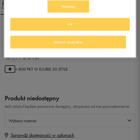
Dostosuj
OK
NIKE HOODLAND SUEDE
Odrzuć wszystkie
0.0
(
0
)
159,99
zł
z Vat
+ 800 PKT W
KLUBIE 50 STYLE
Produkt niedostępny
Jeśli artykuł będzie ponownie dostępny, otrzymasz od nas powiadomienie.
Wybierz rozmiar
Sprawdź dostępność w salonach
Rozmiary EU
Rozmiary US