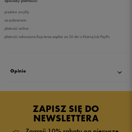
Sposoby płatności:
przelew zwykły
za pobraniem
płatność online
płatność odroczona Kup teraz zapłać za 30 dni z Klarną lub PayPo
Opinie
Produkt nie posiada recenzji
ZAPISZ SIĘ DO
NEWSLETTERA
Zgarnij 10% rabatu na pierwsze