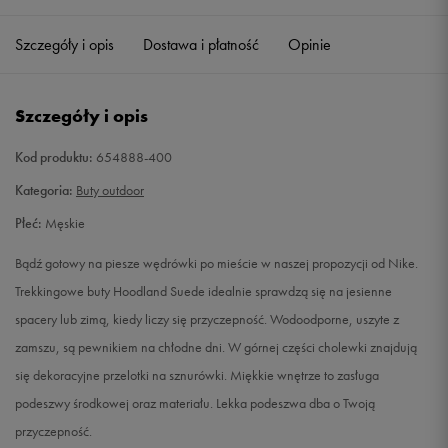
40,5
25,5 cm
Powiadom o dostępności
Szczegóły i opis
Dostawa i płatność
Opinie
41
26 cm
Powiadom o dostępności
Szczegóły i opis
42
26,5 cm
Powiadom o dostępności
Kod produktu:
654888-400
42,5
27 cm
Powiadom o dostępności
Kategoria:
Buty outdoor
Płeć:
Męskie
43
27,5 cm
Powiadom o dostępności
Bądź gotowy na piesze wędrówki po mieście w naszej propozycji od Nike.
44
28 cm
Powiadom o dostępności
Trekkingowe buty Hoodland Suede idealnie sprawdzą się na jesienne
spacery lub zimą, kiedy liczy się przyczepność. Wodoodporne, uszyte z
44,5
28,5 cm
Powiadom o dostępności
zamszu, są pewnikiem na chłodne dni. W górnej części cholewki znajdują
się dekoracyjne przelotki na sznurówki. Miękkie wnętrze to zasługa
45
29 cm
Powiadom o dostępności
podeszwy środkowej oraz materiału. Lekka podeszwa dba o Twoją
przyczepność.
45,5
29,5 cm
Powiadom o dostępności