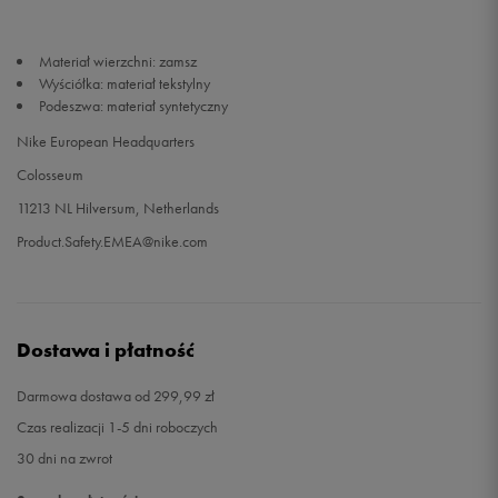
46
30 cm
Powiadom o dostępności
Materiał wierzchni: zamsz
Wyściółka: materiał tekstylny
Podeszwa: materiał syntetyczny
47,5
31 cm
Powiadom o dostępności
Nike European Headquarters
48,5
32 cm
Powiadom o dostępności
Colosseum
11213 NL Hilversum, Netherlands
Product.Safety.EMEA@nike.com
Dostawa i płatność
Darmowa dostawa od 299,99 zł
Czas realizacji 1-5 dni roboczych
30 dni na zwrot