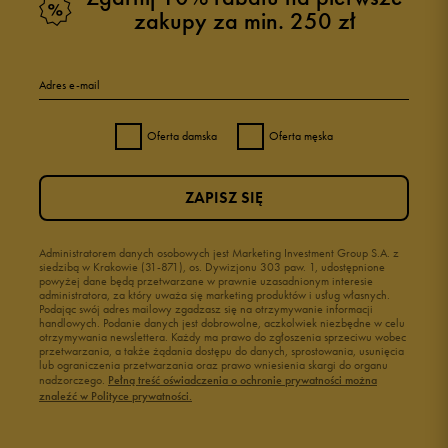
zakupy za min. 250 zł
Adres e-mail
Oferta damska
Oferta męska
ZAPISZ SIĘ
Administratorem danych osobowych jest Marketing Investment Group S.A. z
siedzibą w Krakowie (31-871), os. Dywizjonu 303 paw. 1, udostępnione
powyżej dane będą przetwarzane w prawnie uzasadnionym interesie
administratora, za który uważa się marketing produktów i usług własnych.
Podając swój adres mailowy zgadzasz się na otrzymywanie informacji
handlowych. Podanie danych jest dobrowolne, aczkolwiek niezbędne w celu
otrzymywania newslettera. Każdy ma prawo do zgłoszenia sprzeciwu wobec
przetwarzania, a także żądania dostępu do danych, sprostowania, usunięcia
lub ograniczenia przetwarzania oraz prawo wniesienia skargi do organu
nadzorczego.
Pełną treść oświadczenia o ochronie prywatności można
znaleźć w Polityce prywatności.