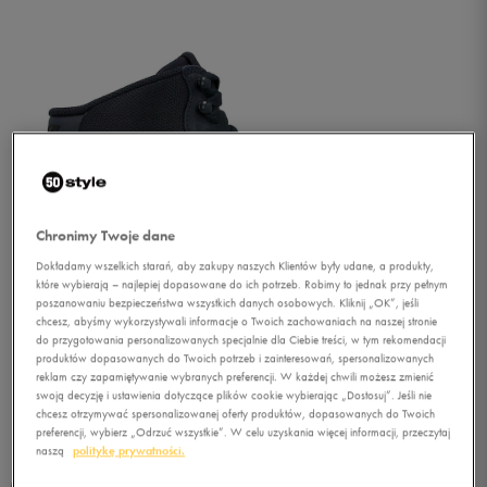
Chronimy Twoje dane
Dokładamy wszelkich starań, aby zakupy naszych Klientów były udane, a produkty,
które wybierają – najlepiej dopasowane do ich potrzeb. Robimy to jednak przy pełnym
poszanowaniu bezpieczeństwa wszystkich danych osobowych. Kliknij „OK”, jeśli
chcesz, abyśmy wykorzystywali informacje o Twoich zachowaniach na naszej stronie
do przygotowania personalizowanych specjalnie dla Ciebie treści, w tym rekomendacji
produktów dopasowanych do Twoich potrzeb i zainteresowań, spersonalizowanych
reklam czy zapamiętywanie wybranych preferencji. W każdej chwili możesz zmienić
swoją decyzję i ustawienia dotyczące plików cookie wybierając „Dostosuj”. Jeśli nie
1/5
chcesz otrzymywać spersonalizowanej oferty produktów, dopasowanych do Twoich
preferencji, wybierz „Odrzuć wszystkie”. W celu uzyskania więcej informacji, przeczytaj
naszą
politykę prywatności.