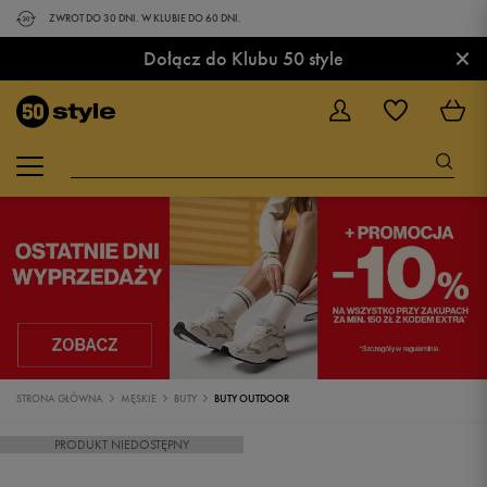
ZWROT DO 30 DNI. W KLUBIE DO 60 DNI.
×
Dołącz do Klubu 50 style
STRONA GŁÓWNA
MĘSKIE
BUTY
BUTY OUTDOOR
PRODUKT NIEDOSTĘPNY