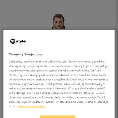
Chronimy Twoje dane
Dokładamy wszelkich starań, aby zakupy naszych Klientów były udane, a produkty,
które wybierają – najlepiej dopasowane do ich potrzeb. Robimy to jednak przy pełnym
poszanowaniu bezpieczeństwa wszystkich danych osobowych. Kliknij „OK”, jeśli
chcesz, abyśmy wykorzystywali informacje o Twoich zachowaniach na naszej stronie
do przygotowania personalizowanych specjalnie dla Ciebie treści, w tym rekomendacji
produktów dopasowanych do Twoich potrzeb i zainteresowań, spersonalizowanych
reklam czy zapamiętywanie wybranych preferencji. W każdej chwili możesz zmienić
swoją decyzję i ustawienia dotyczące plików cookie wybierając „Dostosuj”. Jeśli nie
chcesz otrzymywać spersonalizowanej oferty produktów, dopasowanych do Twoich
1/5
preferencji, wybierz „Odrzuć wszystkie”. W celu uzyskania więcej informacji, przeczytaj
naszą
politykę prywatności.