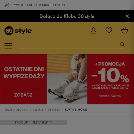
ZWROT DO 30 DNI. W KLUBIE DO 60 DNI.
×
Dołącz do Klubu 50 style
STRONA GŁÓWNA
MĘSKIE
UBRANIA
KURTKI ZIMOWE
PRODUKT NIEDOSTĘPNY