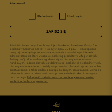
Adres e-mail
Oferta damska
Oferta męska
ZAPISZ SIĘ
Administratorem danych osobowych jest Marketing Investment Group S.A. z
siedzibą w Krakowie (31-871), os. Dywizjonu 303 paw. 1, udostępnione
powyżej dane będą przetwarzane w prawnie uzasadnionym interesie
administratora, za który uważa się marketing produktów i usług własnych.
Podając swój adres mailowy zgadzasz się na otrzymywanie informacji
handlowych. Podanie danych jest dobrowolne, aczkolwiek niezbędne w celu
otrzymywania newslettera. Każdy ma prawo do zgłoszenia sprzeciwu wobec
przetwarzania, a także żądania dostępu do danych, sprostowania, usunięcia
lub ograniczenia przetwarzania oraz prawo wniesienia skargi do organu
nadzorczego.
Pełną treść oświadczenia o ochronie prywatności można
znaleźć w Polityce prywatności.
CHAT