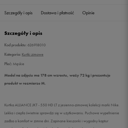
Szczegóły i opis
Dostawa i płatność
Opinie
M
Powiadom o dostępności
L
Powiadom o dostępności
Szczegóły i opis
XL
Powiadom o dostępności
Kod produktu:
626918010
Kategoria:
Kurtki zimowe
XXL
Powiadom o dostępności
Płeć:
Męskie
Model na zdjęciu ma 178 cm wzrostu, waży 72 kg i prezentuje
produkt w rozmiarze M.
Kurtka ALLIANCE JKT - 550 HD LT z jesienno-zimowej kolekcji marki Nike.
Lekka i ciepła świetnie sprawdzi się w użytkowaniu. Puchowe wypełnienie
zadba o komfort w zimne dni. Zapinane kieszonki i wygodny kaptur