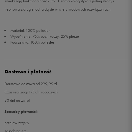
zwiększają funkcjonalność kurtki. Czarna kolorystyka z jednej strony i
neonowa z drugiej odnajdą się w wielu modowych rozwiązaniach.
Materiał: 100% poliester
Wypełnienie: 75% puch kaczy, 25% pierze
Podszewka: 100% poliester
Dostawa i płatność
Darmowa dostawa od 299,99 zł
Czas realizacji 1-5 dni roboczych
30 dni na zwrot
Sposoby płatności:
przelew zwykły
za pobraniem