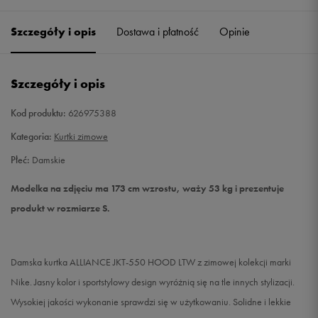
Szczegóły i opis
Dostawa i płatność
Opinie
S
Powiadom o dostępności
Szczegóły i opis
Kod produktu:
626975388
Kategoria:
Kurtki zimowe
Płeć:
Damskie
Modelka na zdjęciu ma 173 cm wzrostu, waży 53 kg i prezentuje
produkt w rozmiarze S.
Damska kurtka ALLIANCE JKT-550 HOOD LTW z zimowej kolekcji marki
Nike. Jasny kolor i sportstylowy design wyróżnią się na tle innych stylizacji.
Wysokiej jakości wykonanie sprawdzi się w użytkowaniu. Solidne i lekkie