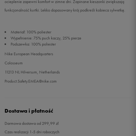
ocieplenie zapewni komfort w zimne dni. Zapinane kieszonki zwiększają
funkcjonalność kurtki. Lekko dopasowany krój podkreśli kobieca sylwetkę.
Materiał: 100% poliester
Wypełnienie: 75% puch kaczy, 25% pierze
Podszewka: 100% poliester
Nike European Headquarters
Colosseum
11213 NL Hilversum, Netherlands
Product.Safety.EMEA@nike.com
Dostawa i płatność
Darmowa dostawa od 299,99 zł
Czas realizacji 1-5 dni roboczych