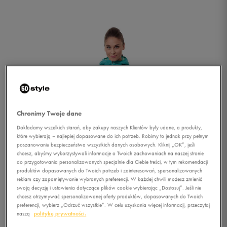
Chronimy Twoje dane
Dokładamy wszelkich starań, aby zakupy naszych Klientów były udane, a produkty,
które wybierają – najlepiej dopasowane do ich potrzeb. Robimy to jednak przy pełnym
poszanowaniu bezpieczeństwa wszystkich danych osobowych. Kliknij „OK”, jeśli
chcesz, abyśmy wykorzystywali informacje o Twoich zachowaniach na naszej stronie
do przygotowania personalizowanych specjalnie dla Ciebie treści, w tym rekomendacji
produktów dopasowanych do Twoich potrzeb i zainteresowań, spersonalizowanych
reklam czy zapamiętywanie wybranych preferencji. W każdej chwili możesz zmienić
swoją decyzję i ustawienia dotyczące plików cookie wybierając „Dostosuj”. Jeśli nie
1/4
chcesz otrzymywać spersonalizowanej oferty produktów, dopasowanych do Twoich
preferencji, wybierz „Odrzuć wszystkie”. W celu uzyskania więcej informacji, przeczytaj
naszą
politykę prywatności.