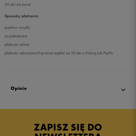
30 dni na zwrot
Sposoby płatności:
przelew zwykły
za pobraniem
płatność online
płatność odroczona Kup teraz zapłać za 30 dni z Klarną lub PayPo
Opinie
Produkt nie posiada recenzji
ZAPISZ SIĘ DO