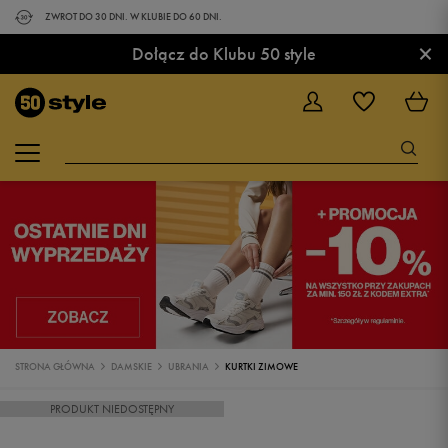
ZWROT DO 30 DNI. W KLUBIE DO 60 DNI.
×
Dołącz do Klubu 50 style
STRONA GŁÓWNA
DAMSKIE
UBRANIA
KURTKI ZIMOWE
PRODUKT NIEDOSTĘPNY