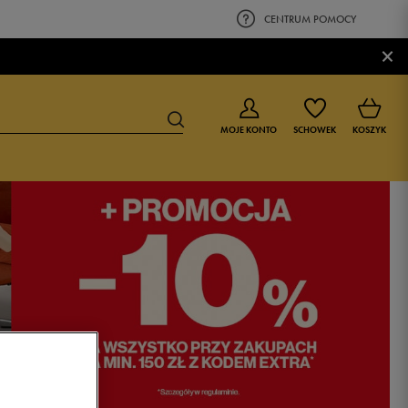
CENTRUM POMOCY
×
MOJE KONTO
SCHOWEK
KOSZYK
BUTY DLA CHŁOPCA
BUTY DLA DZIEWCZYNKI
0-4 lat
0-4 lat
4-8 lat
4-8 lat
9-16 lat
9-16 lat