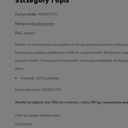
Szczegóły i opis
Kod produktu:
928819-010
Kategoria:
Kurtki zimowe
Płeć:
Męskie
Postaw na uniwersalne rozwiązania w swojej jesienno-zimowej stylizacji
konstrukcja została uzupełniona solidnym wypełnieniem. Elastyczne ścią
podczas wiatru. W bocznych kieszeniach schowasz niezbędne drobiazgi.
piersi.
Materiał: 100% poliester
Kod producenta: 928819-010
Model na zdjęciu ma 183 cm wzrostu, waży 80 kg i prezentuje pr
Nike European Headquarters
Colosseum