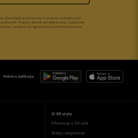
wyżej dane będą przetwarzane w prawnie uzasadnionym
i handlowych. Podanie danych jest dobrowolne, aczkolwiek
owania, usunięcia lub ograniczenia przetwarzania oraz
Pobierz aplikację
O 50 style
Informacje o 50 style
Sklepy stacjonarne