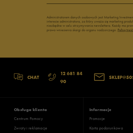
Administratorem danych osobowych jest Marketing Investme
interesie administratora, za który uważa się marketing pro
niezbędne w celu otrzymywania newslettera. Każdy ma prawo
prawo wniesienia skargi do organu nadzorczego.
Pełną treś
12 681 84
CHAT
SKLEP@50
90
Obsługa klienta
Informacje
Centrum Pomocy
Promocje
Zwroty i reklamacje
Karta podarunkowa