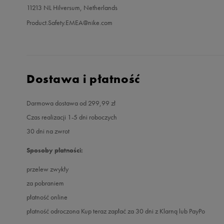
11213 NL Hilversum, Netherlands
Product.Safety.EMEA@nike.com
Dostawa i płatność
Darmowa dostawa od 299,99 zł
Czas realizacji 1-5 dni roboczych
30 dni na zwrot
Sposoby płatności:
przelew zwykły
za pobraniem
płatność online
płatność odroczona Kup teraz zapłać za 30 dni z Klarną lub PayPo