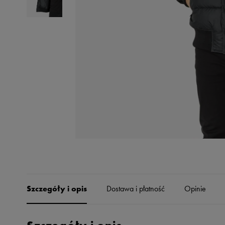
Skechers
Timberland
Umbro
Under Armour
Up8
U.S. Polo ASSN.
Vans
Szczegóły i opis
Dostawa i płatność
Opinie