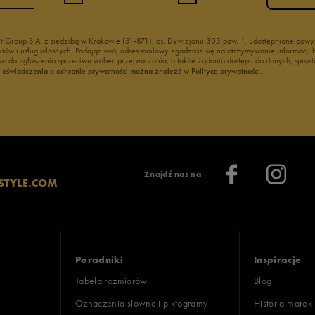
nt Group S.A. z siedzibą w Krakowie (31-871), os. Dywizjonu 303 paw. 1, udostępnione po
duktów i usług własnych. Podając swój adres mailowy zgadzasz się na otrzymywanie informacj
 do zgłoszenia sprzeciwu wobec przetwarzania, a także żądania dostępu do danych, sprost
ć oświadczenia o ochronie prywatności można znaleźć w Polityce prywatności.
Znajdź nas na
STYLE.COM
Poradniki
Inspiracje
Tabela rozmiarów
Blog
Oznaczenia słowne i piktogramy
Historia marek