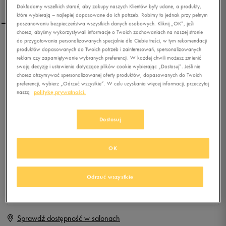
Dokładamy wszelkich starań, aby zakupy naszych Klientów były udane, a produkty,
które wybierają – najlepiej dopasowane do ich potrzeb. Robimy to jednak przy pełnym
poszanowaniu bezpieczeństwa wszystkich danych osobowych. Kliknij „OK”, jeśli
chcesz, abyśmy wykorzystywali informacje o Twoich zachowaniach na naszej stronie
do przygotowania personalizowanych specjalnie dla Ciebie treści, w tym rekomendacji
NIKE MANOA LEATHER
produktów dopasowanych do Twoich potrzeb i zainteresowań, spersonalizowanych
reklam czy zapamiętywanie wybranych preferencji. W każdej chwili możesz zmienić
swoją decyzję i ustawienia dotyczące plików cookie wybierając „Dostosuj”. Jeśli nie
chcesz otrzymywać spersonalizowanej oferty produktów, dopasowanych do Twoich
4.7
(
16
)
preferencji, wybierz „Odrzuć wszystkie”. W celu uzyskania więcej informacji, przeczytaj
339,99
zł
z Vat
naszą
politykę prywatności.
+ 1700 PKT W
KLUBIE 50 STYLE
Dostosuj
OK
Produkt niedostępny
Jeśli artykuł będzie ponownie dostępny, otrzymasz od nas powiadomienie.
Odrzuć wszystkie
Wybierz rozmiar
Sprawdź dostępność w salonach
Rozmiary EU
Rozmiary US