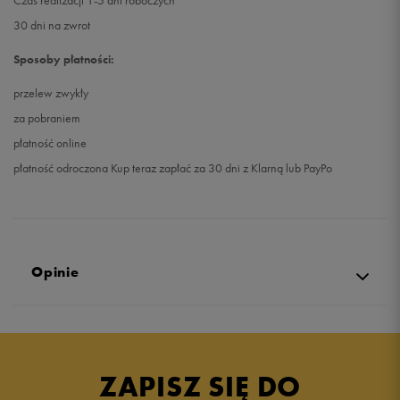
Czas realizacji 1-5 dni roboczych
30 dni na zwrot
Sposoby płatności:
przelew zwykły
za pobraniem
płatność online
płatność odroczona Kup teraz zapłać za 30 dni z Klarną lub PayPo
Opinie
4.7
opinii klientów
16
z całego okresu
ZAPISZ SIĘ DO
zebranych i zweryfikowanych przez