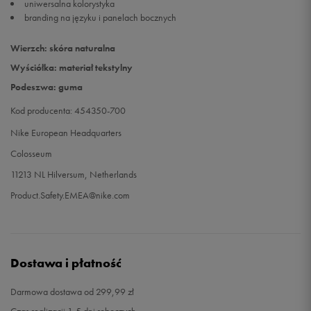
uniwersalna kolorystyka
branding na języku i panelach bocznych
47
30,5 cm
Powiadom o dostępności
Wierzch: skóra naturalna
47,5
31 cm
Powiadom o dostępności
Wyściółka: materiał tekstylny
Podeszwa: guma
Kod producenta: 454350-700
Nike European Headquarters
Colosseum
11213 NL Hilversum, Netherlands
Product.Safety.EMEA@nike.com
Dostawa i płatność
Darmowa dostawa od 299,99 zł