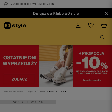
ZWROT DO 30 DNI. W KLUBIE DO 60 DNI.
×
Dołącz do Klubu 50 style
STRONA GŁÓWNA
MĘSKIE
BUTY
BUTY OUTDOOR
PRODUKT NIEDOSTĘPNY