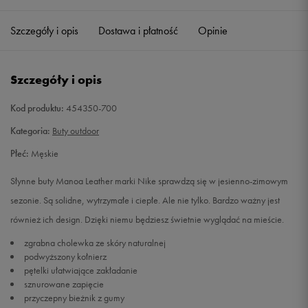
41
26 cm
Powiadom o dostępności
Szczegóły i opis
Dostawa i płatność
Opinie
42
26,5 cm
Powiadom o dostępności
Szczegóły i opis
42,5
27 cm
Powiadom o dostępności
Kod produktu:
454350-700
43
27,5 cm
Powiadom o dostępności
Kategoria:
Buty outdoor
Płeć:
Męskie
44
28 cm
Powiadom o dostępności
Słynne buty Manoa Leather marki Nike sprawdzą się w jesienno-zimowym
44,5
28,5 cm
Powiadom o dostępności
sezonie. Są solidne, wytrzymałe i ciepłe. Ale nie tylko. Bardzo ważny jest
również ich design. Dzięki niemu będziesz świetnie wyglądać na mieście.
45
29 cm
Powiadom o dostępności
zgrabna cholewka ze skóry naturalnej
podwyższony kołnierz
45,5
29,5 cm
Powiadom o dostępności
pętelki ułatwiające zakładanie
sznurowane zapięcie
przyczepny bieżnik z gumy
46
30 cm
Powiadom o dostępności