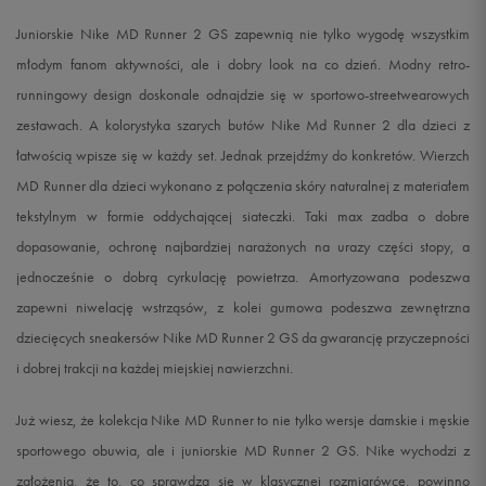
Juniorskie Nike MD Runner 2 GS zapewnią nie tylko wygodę wszystkim
młodym fanom aktywności, ale i dobry look na co dzień. Modny retro-
runningowy design doskonale odnajdzie się w sportowo-streetwearowych
zestawach. A kolorystyka szarych butów Nike Md Runner 2 dla dzieci z
łatwością wpisze się w każdy set. Jednak przejdźmy do konkretów. Wierzch
MD Runner dla dzieci wykonano z połączenia skóry naturalnej z materiałem
tekstylnym w formie oddychającej siateczki. Taki max zadba o dobre
dopasowanie, ochronę najbardziej narażonych na urazy części stopy, a
jednocześnie o dobrą cyrkulację powietrza. Amortyzowana podeszwa
zapewni niwelację wstrząsów, z kolei gumowa podeszwa zewnętrzna
dziecięcych sneakersów Nike MD Runner 2 GS da gwarancję przyczepności
i dobrej trakcji na każdej miejskiej nawierzchni.
Już wiesz, że kolekcja Nike MD Runner to nie tylko wersje damskie i męskie
sportowego obuwia, ale i juniorskie MD Runner 2 GS. Nike wychodzi z
założenia, że to, co sprawdza się w klasycznej rozmiarówce, powinno