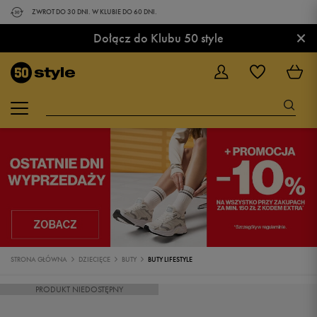
ZWROT DO 30 DNI. W KLUBIE DO 60 DNI.
×
Dołącz do Klubu 50 style
STRONA GŁÓWNA
DZIECIĘCE
BUTY
BUTY LIFESTYLE
PRODUKT NIEDOSTĘPNY