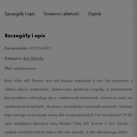
35,5
22,5 cm
Powiadom o dostępności
Szczegóły i opis
Dostawa i płatność
Opinie
36
23 cm
Powiadom o dostępności
Szczegóły i opis
36,5
23,5 cm
Powiadom o dostępności
Kod produktu:
807316-003
37,5
23,5 cm
Powiadom o dostępności
Kategoria:
Buty lifestyle
Płeć:
młodzieżowe
38
24 cm
Powiadom o dostępności
Buty Nike MD Runner zna lub kojarzy większość z nas. Są wykonane z
38,5
24 cm
Powiadom o dostępności
dobrej jakości materiałów, zapewniają sportową wygodę, a jednocześnie
bez problemu odnajdują się w codziennych zestawach. Można je nosić na
39
24,5 cm
Powiadom o dostępności
spotkania ze znajomymi, do pracy czy podczas wycieczek za miasto. Szukasz
tego samego w mniejszej wersji dla swojej pociechy? Nie ma sprawy! W 50
40
25 cm
Powiadom o dostępności
style znajdziesz dziecięce buty lifestyle Nike MD Runner 2 GS. Śmiało –
zadbaj o komfort małych stóp w taki sam sposób, w jaki oferujesz go sobie!