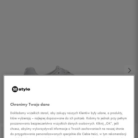
Chronimy Twoje dane
Dokładamy wszelkich starań, aby zakupy naszych Klientów były udane, a produkty,
1/5
które wybierają – najlepiej dopasowane do ich potrzeb. Robimy to jednak przy pełnym
poszanowaniu bezpieczeństwa wszystkich danych osobowych. Kliknij „OK”, jeśli
chcesz, abyśmy wykorzystywali informacje o Twoich zachowaniach na naszej stronie
do przygotowania personalizowanych specjalnie dla Ciebie treści, w tym rekomendacji