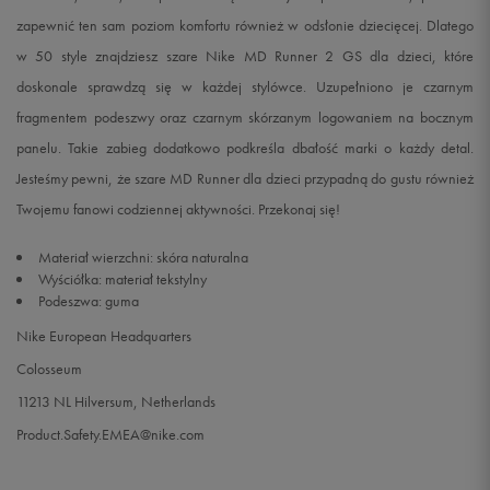
zapewnić ten sam poziom komfortu również w odsłonie dziecięcej. Dlatego
w 50 style znajdziesz szare Nike MD Runner 2 GS dla dzieci, które
doskonale sprawdzą się w każdej stylówce. Uzupełniono je czarnym
fragmentem podeszwy oraz czarnym skórzanym logowaniem na bocznym
panelu. Takie zabieg dodatkowo podkreśla dbałość marki o każdy detal.
Jesteśmy pewni, że szare MD Runner dla dzieci przypadną do gustu również
Twojemu fanowi codziennej aktywności. Przekonaj się!
Materiał wierzchni: skóra naturalna
Wyściółka: materiał tekstylny
Podeszwa: guma
Nike European Headquarters
Colosseum
11213 NL Hilversum, Netherlands
Product.Safety.EMEA@nike.com