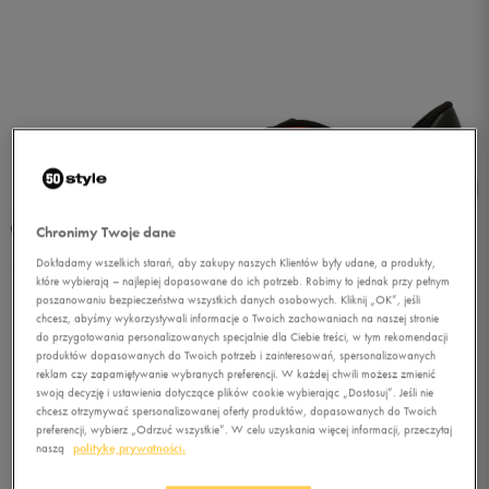
Chronimy Twoje dane
Dokładamy wszelkich starań, aby zakupy naszych Klientów były udane, a produkty,
które wybierają – najlepiej dopasowane do ich potrzeb. Robimy to jednak przy pełnym
poszanowaniu bezpieczeństwa wszystkich danych osobowych. Kliknij „OK”, jeśli
chcesz, abyśmy wykorzystywali informacje o Twoich zachowaniach na naszej stronie
do przygotowania personalizowanych specjalnie dla Ciebie treści, w tym rekomendacji
produktów dopasowanych do Twoich potrzeb i zainteresowań, spersonalizowanych
reklam czy zapamiętywanie wybranych preferencji. W każdej chwili możesz zmienić
swoją decyzję i ustawienia dotyczące plików cookie wybierając „Dostosuj”. Jeśli nie
chcesz otrzymywać spersonalizowanej oferty produktów, dopasowanych do Twoich
1/4
preferencji, wybierz „Odrzuć wszystkie”. W celu uzyskania więcej informacji, przeczytaj
naszą
politykę prywatności.