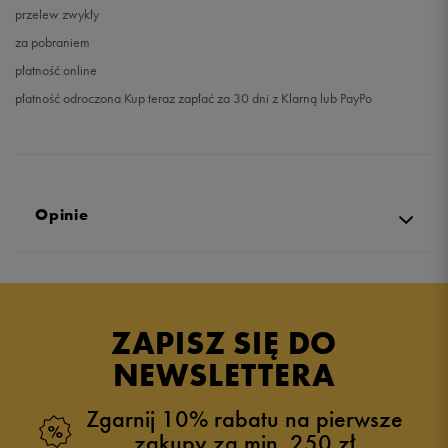
przelew zwykły
za pobraniem
płatność online
płatność odroczona Kup teraz zapłać za 30 dni z Klarną lub PayPo
Opinie
Produkt nie posiada recenzji
ZAPISZ SIĘ DO
NEWSLETTERA
Zgarnij 10% rabatu na pierwsze
zakupy za min. 250 zł