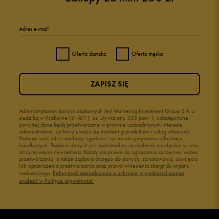
Adres e-mail
Oferta damska
Oferta męska
ZAPISZ SIĘ
Administratorem danych osobowych jest Marketing Investment Group S.A. z
siedzibą w Krakowie (31-871), os. Dywizjonu 303 paw. 1, udostępnione
powyżej dane będą przetwarzane w prawnie uzasadnionym interesie
administratora, za który uważa się marketing produktów i usług własnych.
Podając swój adres mailowy zgadzasz się na otrzymywanie informacji
handlowych. Podanie danych jest dobrowolne, aczkolwiek niezbędne w celu
otrzymywania newslettera. Każdy ma prawo do zgłoszenia sprzeciwu wobec
przetwarzania, a także żądania dostępu do danych, sprostowania, usunięcia
lub ograniczenia przetwarzania oraz prawo wniesienia skargi do organu
nadzorczego.
Pełną treść oświadczenia o ochronie prywatności można
znaleźć w Polityce prywatności.