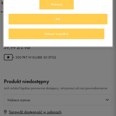
Dostosuj
OK
NIKE MERCURIAL VORTEX
III FG
Odrzuć wszystkie
0.0
(
0
)
59,99
zł
z Vat
+ 300 PKT W
KLUBIE 50 STYLE
Produkt niedostępny
Jeśli artykuł będzie ponownie dostępny, otrzymasz od nas powiadomienie.
Wybierz rozmiar
Sprawdź dostępność w salonach
Rozmiary EU
Rozmiary US