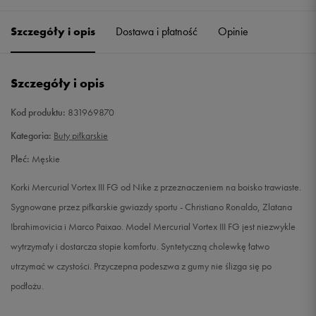
41
26 cm
Powiadom o dostępności
Szczegóły i opis
Dostawa i płatność
Opinie
42
26,5 cm
Powiadom o dostępności
Szczegóły i opis
42,5
27 cm
Powiadom o dostępności
Kod produktu:
831969870
43
27,5 cm
Powiadom o dostępności
Kategoria:
Buty piłkarskie
Płeć:
Męskie
44
28 cm
Powiadom o dostępności
Korki Mercurial Vortex III FG od Nike z przeznaczeniem na boisko trawiaste.
44,5
28,5 cm
Powiadom o dostępności
Sygnowane przez piłkarskie gwiazdy sportu - Christiano Ronaldo, Zlatana
Ibrahimovicia i Marco Paixao. Model Mercurial Vortex III FG jest niezwykle
45
29 cm
Powiadom o dostępności
wytrzymały i dostarcza stopie komfortu. Syntetyczną cholewkę łatwo
utrzymać w czystości. Przyczepna podeszwa z gumy nie ślizga się po
45,5
29,5 cm
Powiadom o dostępności
podłożu.
46
30 cm
Powiadom o dostępności