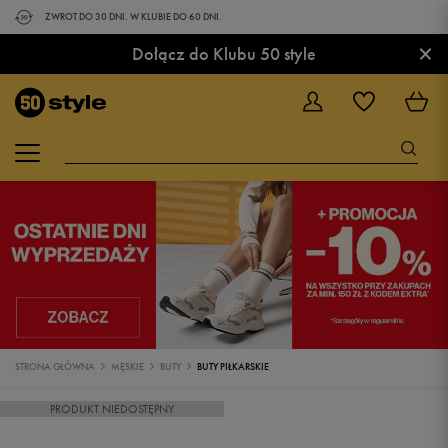
ZWROT DO 30 DNI. W KLUBIE DO 60 DNI.
×
Dołącz do Klubu 50 style
STRONA GŁÓWNA
MĘSKIE
BUTY
BUTY PIŁKARSKIE
PRODUKT NIEDOSTĘPNY