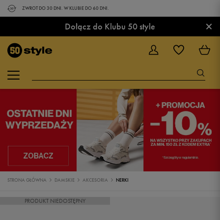
ZWROT DO 30 DNI. W KLUBIE DO 60 DNI.
×
Dołącz do Klubu 50 style
STRONA GŁÓWNA
DAMSKIE
AKCESORIA
NERKI
PRODUKT NIEDOSTĘPNY