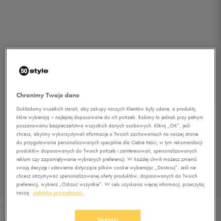
Chronimy Twoje dane
Dokładamy wszelkich starań, aby zakupy naszych Klientów były udane, a produkty,
które wybierają – najlepiej dopasowane do ich potrzeb. Robimy to jednak przy pełnym
poszanowaniu bezpieczeństwa wszystkich danych osobowych. Kliknij „OK”, jeśli
chcesz, abyśmy wykorzystywali informacje o Twoich zachowaniach na naszej stronie
do przygotowania personalizowanych specjalnie dla Ciebie treści, w tym rekomendacji
produktów dopasowanych do Twoich potrzeb i zainteresowań, spersonalizowanych
reklam czy zapamiętywanie wybranych preferencji. W każdej chwili możesz zmienić
swoją decyzję i ustawienia dotyczące plików cookie wybierając „Dostosuj”. Jeśli nie
chcesz otrzymywać spersonalizowanej oferty produktów, dopasowanych do Twoich
preferencji, wybierz „Odrzuć wszystkie”. W celu uzyskania więcej informacji, przeczytaj
1/3
naszą
politykę prywatności.
Dostosuj