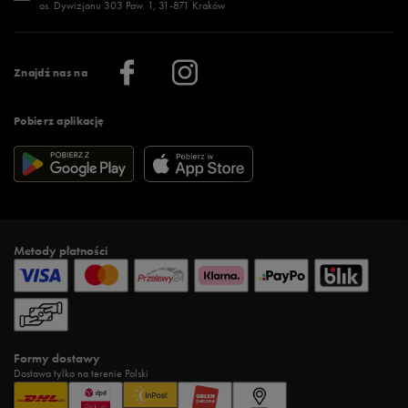
os. Dywizjonu 303 Paw. 1, 31-871 Kraków
Więcej >
Klub 50 style
Regulamin sklepu 50 style
Praca
Regulamin aplikacji 50 style
Informacje o firmie
Więcej regulaminów >
Znajdź nas na
Pobierz aplikację
Metody płatności
Formy dostawy
Dostawa tylko na terenie Polski