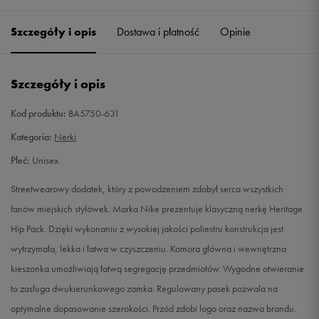
Szczegóły i opis
Dostawa i płatność
Opinie
Szczegóły i opis
Kod produktu:
BA5750-631
Kategoria:
Nerki
Płeć:
Unisex
Streetwearowy dodatek, który z powodzeniem zdobył serca wszystkich
fanów miejskich stylówek. Marka Nike prezentuje klasyczną nerkę Heritage
Hip Pack. Dzięki wykonaniu z wysokiej jakości poliestru konstrukcja jest
wytrzymała, lekka i łatwa w czyszczeniu. Komora główna i wewnętrzna
kieszonka umożliwiają łatwą segregację przedmiotów. Wygodne otwieranie
to zasługa dwukierunkowego zamka. Regulowany pasek pozwala na
optymalne dopasowanie szerokości. Przód zdobi logo oraz nazwa brandu.