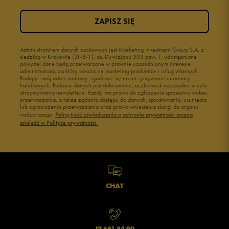
ZAPISZ SIĘ
Administratorem danych osobowych jest Marketing Investment Group S.A. z
siedzibą w Krakowie (31-871), os. Dywizjonu 303 paw. 1, udostępnione
powyżej dane będą przetwarzane w prawnie uzasadnionym interesie
administratora, za który uważa się marketing produktów i usług własnych.
Podając swój adres mailowy zgadzasz się na otrzymywanie informacji
handlowych. Podanie danych jest dobrowolne, aczkolwiek niezbędne w celu
otrzymywania newslettera. Każdy ma prawo do zgłoszenia sprzeciwu wobec
przetwarzania, a także żądania dostępu do danych, sprostowania, usunięcia
lub ograniczenia przetwarzania oraz prawo wniesienia skargi do organu
nadzorczego.
Pełną treść oświadczenia o ochronie prywatności można
znaleźć w Polityce prywatności.
CHAT
12 681 84 90