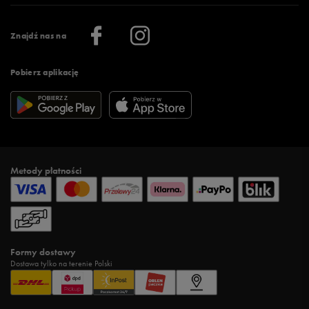
Praca
Regulamin aplikacji 50 style
Informacje o firmie
Więcej regulaminów >
Znajdź nas na
Pobierz aplikację
Metody płatności
Formy dostawy
Dostawa tylko na terenie Polski