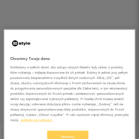
Chronimy Twoje dane
Dokładamy wszelkich starań, aby zakupy naszych Klientów były udane, a produkty,
które wybierają – najlepiej dopasowane do ich potrzeb. Robimy to jednak przy pełnym
poszanowaniu bezpieczeństwa wszystkich danych osobowych. Kliknij „OK”, jeśli
chcesz, abyśmy wykorzystywali informacje o Twoich zachowaniach na naszej stronie
do przygotowania personalizowanych specjalnie dla Ciebie treści, w tym rekomendacji
produktów dopasowanych do Twoich potrzeb i zainteresowań, spersonalizowanych
reklam czy zapamiętywanie wybranych preferencji. W każdej chwili możesz zmienić
swoją decyzję i ustawienia dotyczące plików cookie wybierając „Dostosuj”. Jeśli nie
chcesz otrzymywać spersonalizowanej oferty produktów, dopasowanych do Twoich
preferencji, wybierz „Odrzuć wszystkie”. W celu uzyskania więcej informacji, przeczytaj
1/2
naszą
politykę prywatności.
Dostosuj