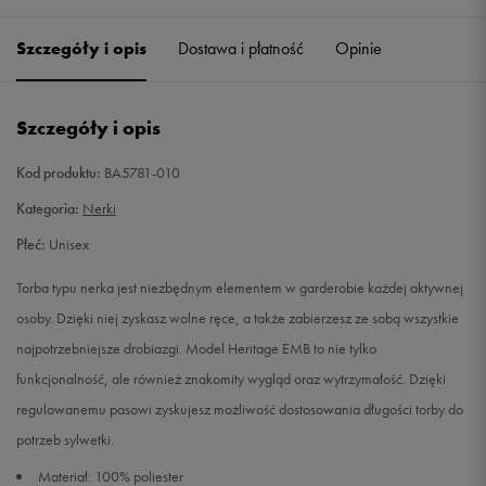
Szczegóły i opis
Dostawa i płatność
Opinie
ONE SIZE
Powiadom o dostępności
42-46
Powiadom o dostępności
Szczegóły i opis
36/39
Powiadom o dostępności
Kod produktu:
BA5781-010
Kategoria:
Nerki
36/41
Powiadom o dostępności
Płeć:
Unisex
41/44
Powiadom o dostępności
Torba typu nerka jest niezbędnym elementem w garderobie każdej aktywnej
osoby. Dzięki niej zyskasz wolne ręce, a także zabierzesz ze sobą wszystkie
M
Powiadom o dostępności
najpotrzebniejsze drobiazgi. Model Heritage EMB to nie tylko
funkcjonalność, ale również znakomity wygląd oraz wytrzymałość. Dzięki
regulowanemu pasowi zyskujesz możliwość dostosowania długości torby do
potrzeb sylwetki.
Materiał: 100% poliester