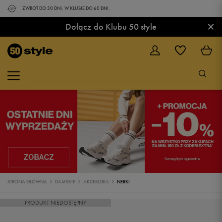
ZWROT DO 30 DNI. W KLUBIE DO 60 DNI.
×
Dołącz do Klubu 50 style
STRONA GŁÓWNA
DAMSKIE
AKCESORIA
NERKI
PRODUKT NIEDOSTĘPNY