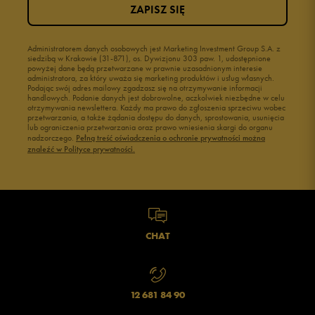
ZAPISZ SIĘ
Administratorem danych osobowych jest Marketing Investment Group S.A. z
siedzibą w Krakowie (31-871), os. Dywizjonu 303 paw. 1, udostępnione
powyżej dane będą przetwarzane w prawnie uzasadnionym interesie
administratora, za który uważa się marketing produktów i usług własnych.
Podając swój adres mailowy zgadzasz się na otrzymywanie informacji
handlowych. Podanie danych jest dobrowolne, aczkolwiek niezbędne w celu
otrzymywania newslettera. Każdy ma prawo do zgłoszenia sprzeciwu wobec
przetwarzania, a także żądania dostępu do danych, sprostowania, usunięcia
lub ograniczenia przetwarzania oraz prawo wniesienia skargi do organu
nadzorczego.
Pełną treść oświadczenia o ochronie prywatności można
znaleźć w Polityce prywatności.
CHAT
12 681 84 90