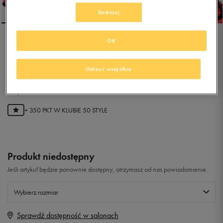
Dostosuj
OK
NIKE PHANTOM VENOM
CLUB TF
Odrzuć wszystkie
0.0
(
0
)
69,99
zł
z Vat
+ 350 PKT W
KLUBIE 50 STYLE
Produkt niedostępny
Jeśli artykuł będzie ponownie dostępny, otrzymasz od nas powiadomienie.
Wybierz rozmiar
Sprawdź dostępność w salonach
Rozmiary EU
Rozmiary US