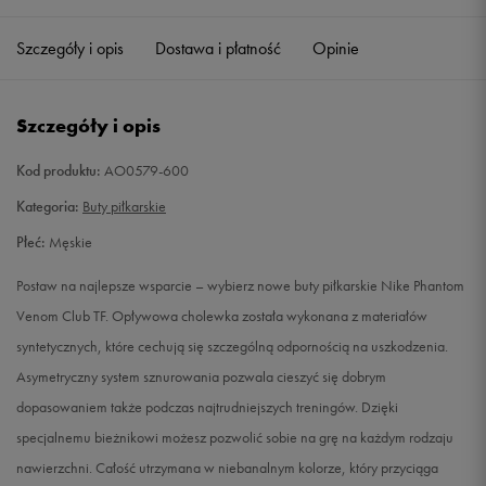
40,5
25,5 cm
Powiadom o dostępności
Szczegóły i opis
Dostawa i płatność
Opinie
41
26 cm
Powiadom o dostępności
Szczegóły i opis
42
26,5 cm
Powiadom o dostępności
Kod produktu:
AO0579-600
42,5
27 cm
Powiadom o dostępności
Kategoria:
Buty piłkarskie
Płeć:
Męskie
43
27,5 cm
Powiadom o dostępności
Postaw na najlepsze wsparcie – wybierz nowe buty piłkarskie Nike Phantom
44
28 cm
Powiadom o dostępności
Venom Club TF. Opływowa cholewka została wykonana z materiałów
syntetycznych, które cechują się szczególną odpornością na uszkodzenia.
44,5
28,5 cm
Powiadom o dostępności
Asymetryczny system sznurowania pozwala cieszyć się dobrym
dopasowaniem także podczas najtrudniejszych treningów. Dzięki
45
29 cm
Powiadom o dostępności
specjalnemu bieżnikowi możesz pozwolić sobie na grę na każdym rodzaju
nawierzchni. Całość utrzymana w niebanalnym kolorze, który przyciąga
45,5
29,5 cm
Powiadom o dostępności