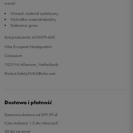
wzrok!
Wierzch: materiał syntetyczny
Wyściółka: materiał tekstylny
Podeszwa: guma
Kod producenta: AO0579-600
Nike European Headquarters
Colosseum
11213 NL Hilversum, Netherlands
Product.Safety.EMEA@nike.com
Dostawa i płatność
Darmowa dostawa od 299,99 zł
Czas realizacji 1-5 dni roboczych
30 dni na zwrot