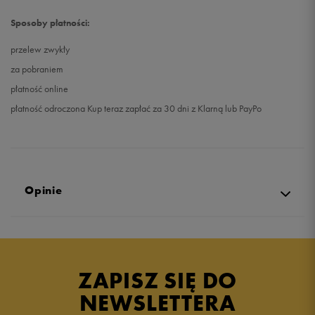
Sposoby płatności:
przelew zwykły
za pobraniem
płatność online
płatność odroczona Kup teraz zapłać za 30 dni z Klarną lub PayPo
Opinie
Produkt nie posiada recenzji
ZAPISZ SIĘ DO
NEWSLETTERA