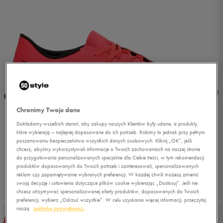
Chronimy Twoje dane
Dokładamy wszelkich starań, aby zakupy naszych Klientów były udane, a produkty,
które wybierają – najlepiej dopasowane do ich potrzeb. Robimy to jednak przy pełnym
poszanowaniu bezpieczeństwa wszystkich danych osobowych. Kliknij „OK”, jeśli
chcesz, abyśmy wykorzystywali informacje o Twoich zachowaniach na naszej stronie
do przygotowania personalizowanych specjalnie dla Ciebie treści, w tym rekomendacji
produktów dopasowanych do Twoich potrzeb i zainteresowań, spersonalizowanych
reklam czy zapamiętywanie wybranych preferencji. W każdej chwili możesz zmienić
swoją decyzję i ustawienia dotyczące plików cookie wybierając „Dostosuj”. Jeśli nie
1/6
chcesz otrzymywać spersonalizowanej oferty produktów, dopasowanych do Twoich
preferencji, wybierz „Odrzuć wszystkie”. W celu uzyskania więcej informacji, przeczytaj
naszą
politykę prywatności.