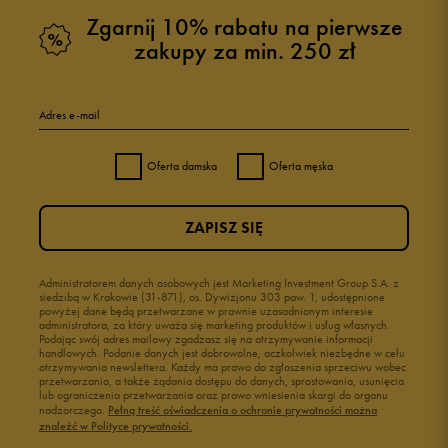
Zgarnij 10% rabatu na pierwsze
zakupy za min. 250 zł
Adres e-mail
Oferta damska
Oferta męska
ZAPISZ SIĘ
Administratorem danych osobowych jest Marketing Investment Group S.A. z
siedzibą w Krakowie (31-871), os. Dywizjonu 303 paw. 1, udostępnione
powyżej dane będą przetwarzane w prawnie uzasadnionym interesie
administratora, za który uważa się marketing produktów i usług własnych.
Podając swój adres mailowy zgadzasz się na otrzymywanie informacji
handlowych. Podanie danych jest dobrowolne, aczkolwiek niezbędne w celu
otrzymywania newslettera. Każdy ma prawo do zgłoszenia sprzeciwu wobec
przetwarzania, a także żądania dostępu do danych, sprostowania, usunięcia
lub ograniczenia przetwarzania oraz prawo wniesienia skargi do organu
nadzorczego.
Pełną treść oświadczenia o ochronie prywatności można
znaleźć w Polityce prywatności.