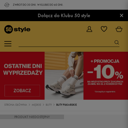
ZWROT DO 30 DNI. W KLUBIE DO 60 DNI.
×
Dołącz do Klubu 50 style
STRONA GŁÓWNA
MĘSKIE
BUTY
BUTY PIŁKARSKIE
PRODUKT NIEDOSTĘPNY