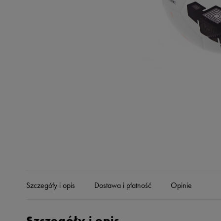
Skechers
Timberland
Umbro
Under Armour
Up8
U.S. Polo ASSN.
Vans
Szczegóły i opis
Dostawa i płatność
Opinie
Szczegóły i opis