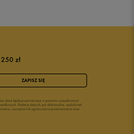
 250 zł
ZAPISZ SIĘ
wyżej dane będą przetwarzane w prawnie uzasadnionym
i handlowych. Podanie danych jest dobrowolne, aczkolwiek
owania, usunięcia lub ograniczenia przetwarzania oraz