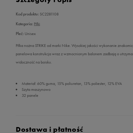
Kod produktu:
SC2281108
Kategoria:
Piłki
Płeć:
Unisex
Piłka nożna STRIKE od marki Nike. Wysokiej jakości wykonanie znakomi
panelowa konstrukcja wraz z wzmocnionym balonem zadbają o utrzymani
widoczność na boisku.
Materiał: 60% guma, 15% poliuretan, 13% poliester, 12% EVA
Szyta maszynowo
32 panele
Dostawa i płatność