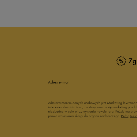
Produkt nie posia
Zg
Adres e-mail
Administratorem danych osobowych jest Marketing Investme
interesie administratora, za który uważa się marketing pro
niezbędne w celu otrzymywania newslettera. Każdy ma prawo
prawo wniesienia skargi do organu nadzorczego.
Pełną treś