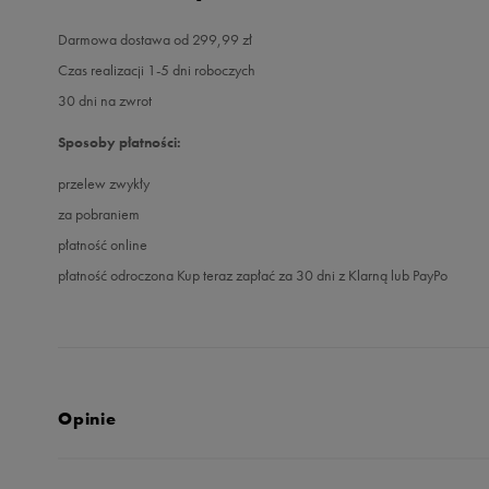
Darmowa dostawa od 299,99 zł
Czas realizacji 1-5 dni roboczych
30 dni na zwrot
Sposoby płatności:
przelew zwykły
za pobraniem
płatność online
płatność odroczona Kup teraz zapłać za 30 dni z Klarną lub PayPo
Opinie