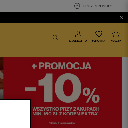
CENTRUM POMOCY
×
MOJE KONTO
SCHOWEK
KOSZYK
BUTY DLA CHŁOPCA
BUTY DLA DZIEWCZYNKI
0-4 lat
0-4 lat
4-8 lat
4-8 lat
9-16 lat
9-16 lat