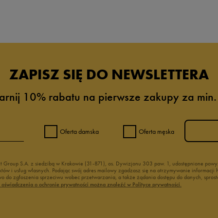
da recenzji
ZAPISZ SIĘ DO NEWSLETTERA
arnij 10% rabatu na pierwsze zakupy za min.
Oferta damska
Oferta męska
nt Group S.A. z siedzibą w Krakowie (31-871), os. Dywizjonu 303 paw. 1, udostępnione po
duktów i usług własnych. Podając swój adres mailowy zgadzasz się na otrzymywanie informacj
 do zgłoszenia sprzeciwu wobec przetwarzania, a także żądania dostępu do danych, sprost
ć oświadczenia o ochronie prywatności można znaleźć w Polityce prywatności.