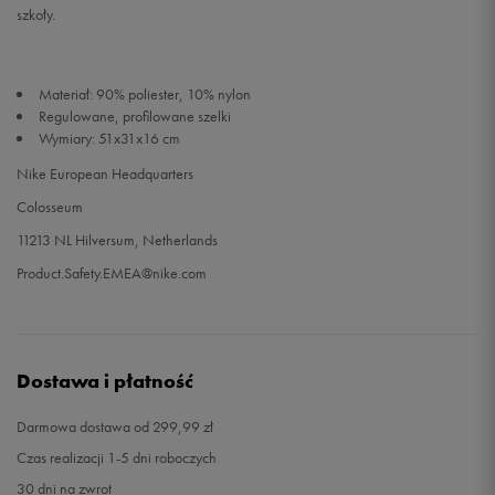
szkoły.
Materiał: 90% poliester, 10% nylon
Regulowane, profilowane szelki
Wymiary: 51x31x16 cm
Nike European Headquarters
Colosseum
11213 NL Hilversum, Netherlands
Product.Safety.EMEA@nike.com
Dostawa i płatność
Darmowa dostawa od 299,99 zł
Czas realizacji 1-5 dni roboczych
30 dni na zwrot