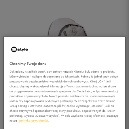
Chronimy Twoje dane
Dokładamy wszelkich starań, aby zakupy naszych Klientów były udane, a produkty,
które wybierają – najlepiej dopasowane do ich potrzeb. Robimy to jednak przy pełnym
poszanowaniu bezpieczeństwa wszystkich danych osobowych. Kliknij „OK”, jeśli
chcesz, abyśmy wykorzystywali informacje o Twoich zachowaniach na naszej stronie
do przygotowania personalizowanych specjalnie dla Ciebie treści, w tym rekomendacji
produktów dopasowanych do Twoich potrzeb i zainteresowań, spersonalizowanych
reklam czy zapamiętywanie wybranych preferencji. W każdej chwili możesz zmienić
swoją decyzję i ustawienia dotyczące plików cookie wybierając „Dostosuj”. Jeśli nie
1/4
chcesz otrzymywać spersonalizowanej oferty produktów, dopasowanych do Twoich
preferencji, wybierz „Odrzuć wszystkie”. W celu uzyskania więcej informacji, przeczytaj
naszą
politykę prywatności.