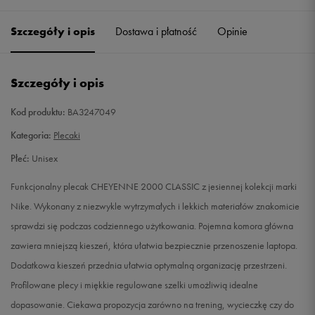
Szczegóły i opis
Dostawa i płatność
Opinie
Szczegóły i opis
Kod produktu:
BA3247049
Kategoria:
Plecaki
Płeć:
Unisex
Funkcjonalny plecak CHEYENNE 2000 CLASSIC z jesiennej kolekcji marki
Nike. Wykonany z niezwykle wytrzymałych i lekkich materiałów znakomicie
sprawdzi się podczas codziennego użytkowania. Pojemna komora główna
zawiera mniejszą kieszeń, która ułatwia bezpiecznie przenoszenie laptopa.
Dodatkowa kieszeń przednia ułatwia optymalną organizację przestrzeni.
Profilowane plecy i miękkie regulowane szelki umożliwią idealne
dopasowanie. Ciekawa propozycja zarówno na trening, wycieczkę czy do