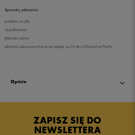
Sposoby płatności:
przelew zwykły
za pobraniem
płatność online
płatność odroczona Kup teraz zapłać za 30 dni z Klarną lub PayPo
Opinie
Produkt nie posiada recenzji
ZAPISZ SIĘ DO
NEWSLETTERA