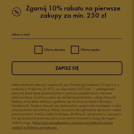
Zgarnij 10% rabatu na pierwsze
zakupy za min. 250 zł
Adres e-mail
Oferta damska
Oferta męska
ZAPISZ SIĘ
Administratorem danych osobowych jest Marketing Investment Group S.A. z
siedzibą w Krakowie (31-871), os. Dywizjonu 303 paw. 1, udostępnione
powyżej dane będą przetwarzane w prawnie uzasadnionym interesie
administratora, za który uważa się marketing produktów i usług własnych.
Podając swój adres mailowy zgadzasz się na otrzymywanie informacji
handlowych. Podanie danych jest dobrowolne, aczkolwiek niezbędne w celu
otrzymywania newslettera. Każdy ma prawo do zgłoszenia sprzeciwu wobec
przetwarzania, a także żądania dostępu do danych, sprostowania, usunięcia
lub ograniczenia przetwarzania oraz prawo wniesienia skargi do organu
nadzorczego.
Pełną treść oświadczenia o ochronie prywatności można
znaleźć w Polityce prywatności.