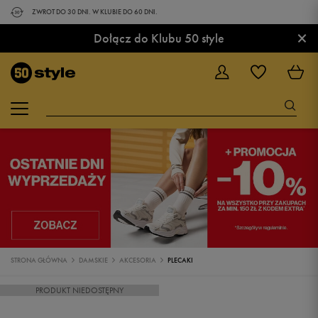
ZWROT DO 30 DNI. W KLUBIE DO 60 DNI.
×
Dołącz do Klubu 50 style
STRONA GŁÓWNA
DAMSKIE
AKCESORIA
PLECAKI
PRODUKT NIEDOSTĘPNY