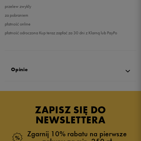
przelew zwykły
za pobraniem
płatność online
płatność odroczona Kup teraz zapłać za 30 dni z Klarną lub PayPo
Opinie
Produkt nie posiada recenzji
ZAPISZ SIĘ DO
NEWSLETTERA
Zgarnij 10% rabatu na pierwsze