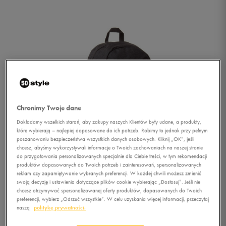
Chronimy Twoje dane
Dokładamy wszelkich starań, aby zakupy naszych Klientów były udane, a produkty,
które wybierają – najlepiej dopasowane do ich potrzeb. Robimy to jednak przy pełnym
poszanowaniu bezpieczeństwa wszystkich danych osobowych. Kliknij „OK”, jeśli
chcesz, abyśmy wykorzystywali informacje o Twoich zachowaniach na naszej stronie
do przygotowania personalizowanych specjalnie dla Ciebie treści, w tym rekomendacji
produktów dopasowanych do Twoich potrzeb i zainteresowań, spersonalizowanych
reklam czy zapamiętywanie wybranych preferencji. W każdej chwili możesz zmienić
swoją decyzję i ustawienia dotyczące plików cookie wybierając „Dostosuj”. Jeśli nie
chcesz otrzymywać spersonalizowanej oferty produktów, dopasowanych do Twoich
1/4
preferencji, wybierz „Odrzuć wszystkie”. W celu uzyskania więcej informacji, przeczytaj
naszą
politykę prywatności.