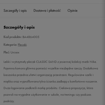
Szczegóły i opis
Dostawa i płatność
Opinie
Szczegóły i opis
Kod produktu:
BA4864005
Kategoria:
Plecaki
Płeć:
Unisex
Lekki i wytrzymały plecak CLASSIC SAND z jesiennej kolekcji marki Nike.
Pojemna komora główna pomieści wszelkie niezbędne rzeczy. Dodatkowa
kieszonka przednia ułatwi organizację przestrzeni. Regulowane szelki i
miękka oraz wyprofilowana tylna ścianka zadbają o komfortowe noszenie.
Duża logowanie podkreśli markę produktu. Ciekawa propozycja, która
pozwoli na wygodne użytkowanie w szkole, na treningu czy podczas
podróży.