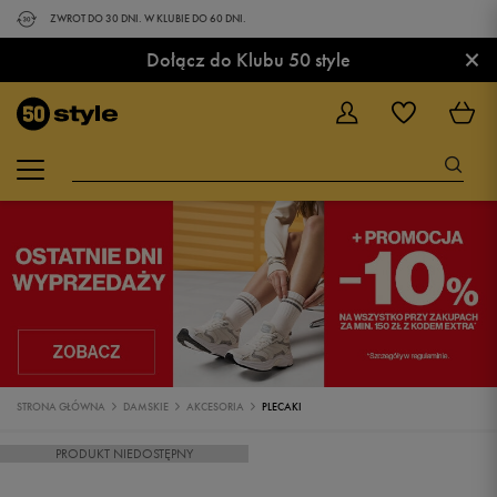
ZWROT DO 30 DNI. W KLUBIE DO 60 DNI.
×
Dołącz do Klubu 50 style
STRONA GŁÓWNA
DAMSKIE
AKCESORIA
PLECAKI
PRODUKT NIEDOSTĘPNY