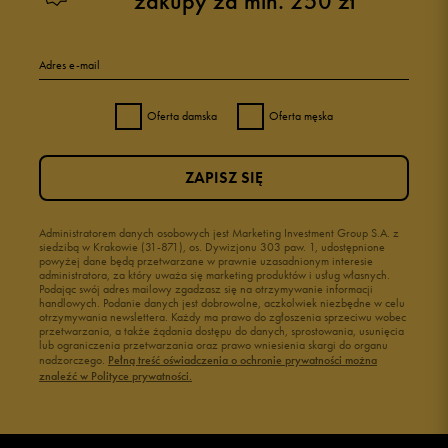
zakupy za min. 250 zł
Adres e-mail
Oferta damska
Oferta męska
ZAPISZ SIĘ
Administratorem danych osobowych jest Marketing Investment Group S.A. z
siedzibą w Krakowie (31-871), os. Dywizjonu 303 paw. 1, udostępnione
powyżej dane będą przetwarzane w prawnie uzasadnionym interesie
administratora, za który uważa się marketing produktów i usług własnych.
Podając swój adres mailowy zgadzasz się na otrzymywanie informacji
handlowych. Podanie danych jest dobrowolne, aczkolwiek niezbędne w celu
otrzymywania newslettera. Każdy ma prawo do zgłoszenia sprzeciwu wobec
przetwarzania, a także żądania dostępu do danych, sprostowania, usunięcia
lub ograniczenia przetwarzania oraz prawo wniesienia skargi do organu
nadzorczego.
Pełną treść oświadczenia o ochronie prywatności można
znaleźć w Polityce prywatności.