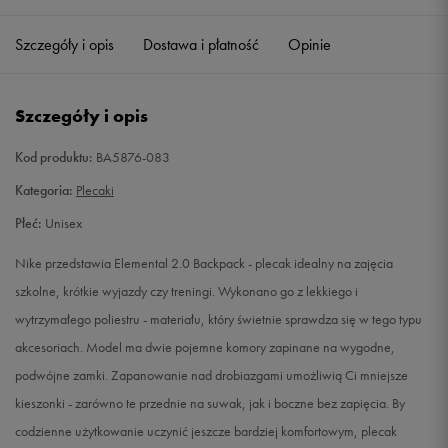
Szczegóły i opis
Dostawa i płatność
Opinie
Szczegóły i opis
Kod produktu:
BA5876-083
Kategoria:
Plecaki
Płeć:
Unisex
Nike przedstawia Elemental 2.0 Backpack - plecak idealny na zajęcia
szkolne, krótkie wyjazdy czy treningi. Wykonano go z lekkiego i
wytrzymałego poliestru - materiału, który świetnie sprawdza się w tego typu
akcesoriach. Model ma dwie pojemne komory zapinane na wygodne,
podwójne zamki. Zapanowanie nad drobiazgami umożliwią Ci mniejsze
kieszonki - zarówno te przednie na suwak, jak i boczne bez zapięcia. By
codzienne użytkowanie uczynić jeszcze bardziej komfortowym, plecak