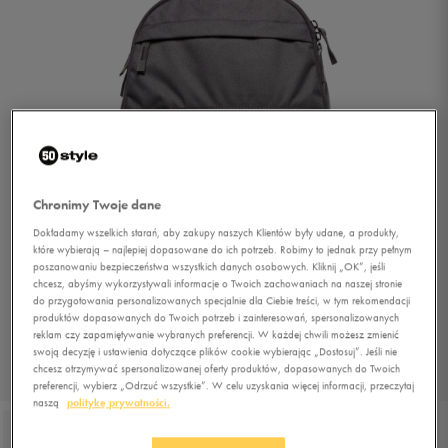
Chronimy Twoje dane
Dokładamy wszelkich starań, aby zakupy naszych Klientów były udane, a produkty,
które wybierają – najlepiej dopasowane do ich potrzeb. Robimy to jednak przy pełnym
poszanowaniu bezpieczeństwa wszystkich danych osobowych. Kliknij „OK”, jeśli
chcesz, abyśmy wykorzystywali informacje o Twoich zachowaniach na naszej stronie
do przygotowania personalizowanych specjalnie dla Ciebie treści, w tym rekomendacji
produktów dopasowanych do Twoich potrzeb i zainteresowań, spersonalizowanych
reklam czy zapamiętywanie wybranych preferencji. W każdej chwili możesz zmienić
swoją decyzję i ustawienia dotyczące plików cookie wybierając „Dostosuj”. Jeśli nie
chcesz otrzymywać spersonalizowanej oferty produktów, dopasowanych do Twoich
1/4
preferencji, wybierz „Odrzuć wszystkie”. W celu uzyskania więcej informacji, przeczytaj
naszą
politykę prywatności.