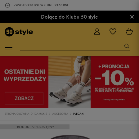
ZWROT DO 30 DNI. W KLUBIE DO 60 DNI.
×
Dołącz do Klubu 50 style
STRONA GŁÓWNA
DAMSKIE
AKCESORIA
PLECAKI
PRODUKT NIEDOSTĘPNY