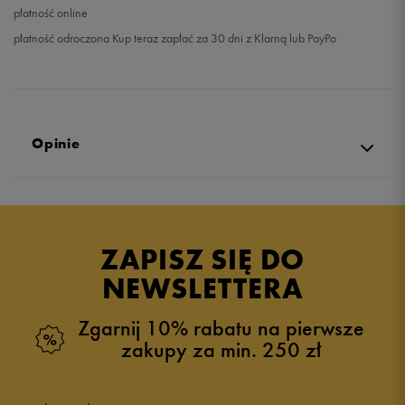
płatność online
płatność odroczona Kup teraz zapłać za 30 dni z Klarną lub PayPo
Opinie
5.0
opinii klientów
1
z całego okresu
ZAPISZ SIĘ DO
zebranych i zweryfikowanych przez
NEWSLETTERA
Zgarnij 10% rabatu na pierwsze
zakupy za min. 250 zł
5
100%