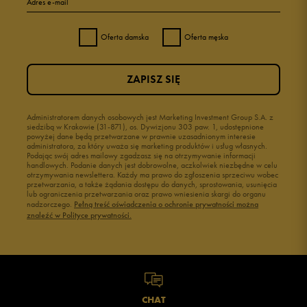
Adres e-mail
4
0%
Oferta damska
Oferta męska
3
0%
ZAPISZ SIĘ
2
0%
1
Administratorem danych osobowych jest Marketing Investment Group S.A. z
0%
siedzibą w Krakowie (31-871), os. Dywizjonu 303 paw. 1, udostępnione
powyżej dane będą przetwarzane w prawnie uzasadnionym interesie
administratora, za który uważa się marketing produktów i usług własnych.
Podając swój adres mailowy zgadzasz się na otrzymywanie informacji
handlowych. Podanie danych jest dobrowolne, aczkolwiek niezbędne w celu
otrzymywania newslettera. Każdy ma prawo do zgłoszenia sprzeciwu wobec
przetwarzania, a także żądania dostępu do danych, sprostowania, usunięcia
lub ograniczenia przetwarzania oraz prawo wniesienia skargi do organu
Jak zbieramy opinie?
nadzorczego.
Pełną treść oświadczenia o ochronie prywatności można
znaleźć w Polityce prywatności.
Opinie klientów
Wyczyść
Szukaj
CHAT