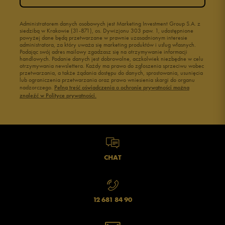
Administratorem danych osobowych jest Marketing Investment Group S.A. z
siedzibą w Krakowie (31-871), os. Dywizjonu 303 paw. 1, udostępnione
powyżej dane będą przetwarzane w prawnie uzasadnionym interesie
administratora, za który uważa się marketing produktów i usług własnych.
Podając swój adres mailowy zgadzasz się na otrzymywanie informacji
handlowych. Podanie danych jest dobrowolne, aczkolwiek niezbędne w celu
otrzymywania newslettera. Każdy ma prawo do zgłoszenia sprzeciwu wobec
przetwarzania, a także żądania dostępu do danych, sprostowania, usunięcia
lub ograniczenia przetwarzania oraz prawo wniesienia skargi do organu
nadzorczego.
Pełną treść oświadczenia o ochronie prywatności można
znaleźć w Polityce prywatności.
CHAT
12 681 84 90