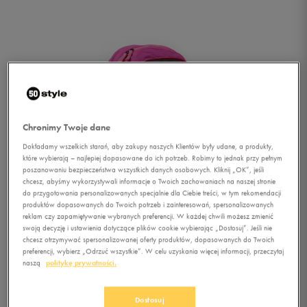
Chronimy Twoje dane
Dokładamy wszelkich starań, aby zakupy naszych Klientów były udane, a produkty,
które wybierają – najlepiej dopasowane do ich potrzeb. Robimy to jednak przy pełnym
poszanowaniu bezpieczeństwa wszystkich danych osobowych. Kliknij „OK”, jeśli
chcesz, abyśmy wykorzystywali informacje o Twoich zachowaniach na naszej stronie
do przygotowania personalizowanych specjalnie dla Ciebie treści, w tym rekomendacji
1/1
produktów dopasowanych do Twoich potrzeb i zainteresowań, spersonalizowanych
reklam czy zapamiętywanie wybranych preferencji. W każdej chwili możesz zmienić
swoją decyzję i ustawienia dotyczące plików cookie wybierając „Dostosuj”. Jeśli nie
chcesz otrzymywać spersonalizowanej oferty produktów, dopasowanych do Twoich
preferencji, wybierz „Odrzuć wszystkie”. W celu uzyskania więcej informacji, przeczytaj
naszą
politykę prywatności.
NIKE PLECAK NIKE
Dostosuj