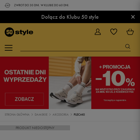
ZWROT DO 30 DNI. W KLUBIE DO 60 DNI.
×
Dołącz do Klubu 50 style
STRONA GŁÓWNA
DAMSKIE
AKCESORIA
PLECAKI
PRODUKT NIEDOSTĘPNY